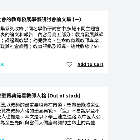
會的教育發展學術研討會論文集 (一)
集系列收錄了同名學術研討會中,多場不同主題會
發表的論文和報告。內容分為五部分：教育發展與課
革；課程與教學；幼兒教育、生命教育與教師專業；
政與社會變遷；教育評鑑及領導。總共收錄了50..
Add to Cart
00
聖賢典範看教師人格 (Out of stock)
統,以教師的最重要職責在傳道。聖賢最能體道弘
聖賢為教師人格的最高典範。「道」不易說以至不
聖人也如是。本文是以下學上達之進路,以中國人公
為至聖先師,與當代大儒唐君毅的生命上的具體..