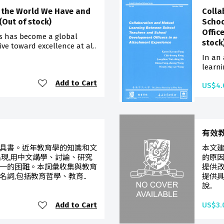
 the World We Have and
Colla
(Out of stock)
Schoo
Offic
rs has become a global
stock
ive toward excellence at al..
In an 
learni
Add to Cart
US$4.
有效
具書。近年教育學的知識和文
本文
出現,用中文講學、討論、研究
的原
一的困難。本詞彙收集與教育
提供
詞,包括教育哲學、教育..
提供
說..
Add to Cart
US$3.