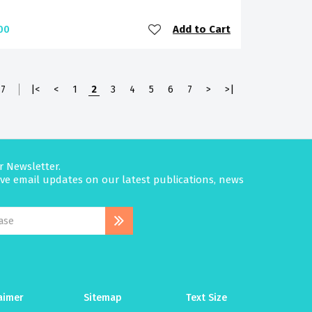
Add to Cart
00
7
|<
<
1
2
3
4
5
6
7
>
>|
r Newsletter.
eive email updates on our latest publications, news
aimer
Sitemap
Text Size