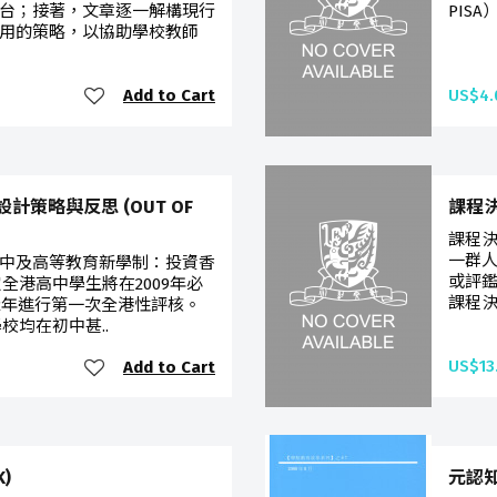
台；接著，文章逐一解構現行
PIS
用的策略，以協助學校教師
Add to Cart
US$4.
策略與反思 (OUT OF
課程
課程決定
一群
高中及高等教育新學制：投資香
或評
全港高中學生將在2009年必
課程決
12年進行第一次全港性評核。
校均在初中甚..
US$13
Add to Cart
)
元認知 