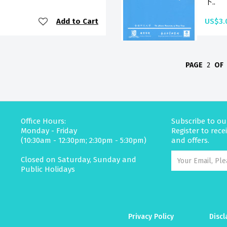
下..
Add to Cart
US$3.
PAGE
2
OF
Office Hours:
Subscribe to ou
Monday - Friday
Register to rec
(10:30am - 12:30pm; 2:30pm - 5:30pm)
and offers.
Closed on Saturday, Sunday and
Public Holidays
Privacy Policy
Discl