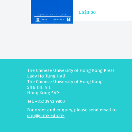
US$3.00
The Chinese University of Hong Kong Press
Lady Ho Tung Hall
The Chinese University of Hong Kong
Sha Tin, N.T.
Hong Kong SAR
Tel: +852 3943 9800
For order and enquiry, please send email to
cup@cuhk.edu.hk