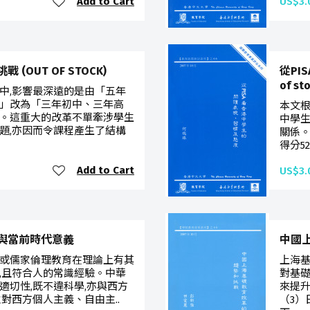
Add to Cart
US$3.
OUT OF STOCK)
從PI
of st
中,影響最深遠的是由「五年
」改為「三年初中、三年高
本文根
。這重大的改革不單牽涉學生
中學生
題,亦因而令課程產生了結構
關係。
得分5
Add to Cart
US$3.
與當前時代意義
中國
或儒家倫理教育在理論上有其
上海基
,且符合人的常識經驗。中華
對基
適切性,既不違科學,亦與西方
來提升
對西方個人主義、自由主..
（3