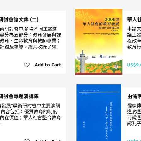
討會論文集 (二)
華人社
術研討會中,多場不同主題會
本論文
容分為五部分：教育發展與課
議上
教育、生命教育與教師專業；
程改
鑑及領導。總共收錄了50..
教育行
Add to Cart
US$9.
研討會專題演講集
由儒家
育發展”學術研討會中主要演講
儒家傳
,內容包括：優質教育的制度
道,故
內在價值；華人社會整合教育
可說,
.
認孔子