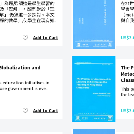
」為題,強調這是學生學習的
在21
及「理解」。然而,對於「理
學會
解」,仍須進一步探討。本文
（me
的教學」,使學生在現有知..
與自我
Add to Cart
US$3.
Globalization and
The P
Metac
Class
 education initiatives in
ose government is eve..
This p
for le
Add to Cart
US$3.