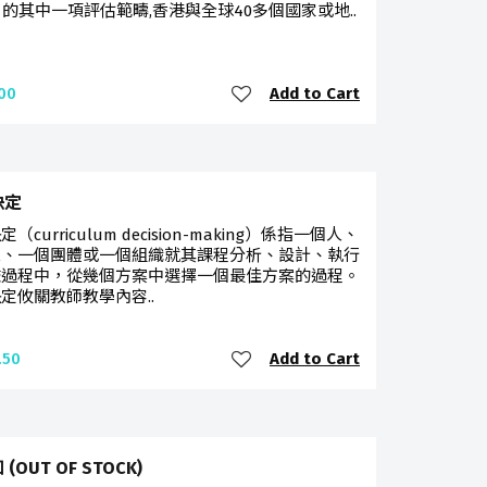
A）的其中一項評估範疇,香港與全球40多個國家或地..
Add to Cart
00
決定
（curriculum decision-making）係指一個人、
人、一個團體或一個組織就其課程分析、設計、執行
鑑過程中，從幾個方案中選擇一個最佳方案的過程。
定攸關教師教學內容..
Add to Cart
.50
(OUT OF STOCK)