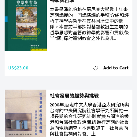
神學與哲學
本書是潘能伯格在慕尼克大學數十年來
定期講授的一門講演課的手稿,介紹和評
析了神學與哲學在其共同歷史中的關
係。本書前半部探討基督教誕生之前的
哲學思想對基督教神學的影響和貢獻,後
半部則探討體制教會之外作為非..
US$23.00
Add to Cart
社會發展的趨勢與挑戰
2000年,香港中文大學香港亞太研究所與
台灣的中央研究院社會學研究所開始一
項長期的合作研究計劃,就雙方關注的香
港和台灣社會政治問題,進行定期的社會
意向電話調查。本書收錄了「社會意向
與社會指標研討會」上..