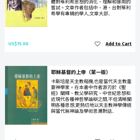
體對蒂利希思想的消化、理解和挪用的
嘗試。文章作者包括中、港、台對蒂利
希學有專精的學人,文章大部..
US$15.00
Add to Cart
耶穌基督的上帝（第一版）
卡斯培是天主教樞機,也是當代天主教重
要神學家。在本書中作者游刃於《聖
經》闡釋、教父學研究、中世紀思想和
近現代各種神哲學論辯之間,不但清晰闡
明各種思想,更熱切地以天主教神學傳統
與當代無神論及學術思潮對話..