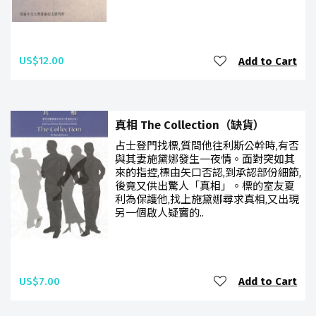
US$12.00
Add to Cart
真相 The Collection（缺貨）
占士登門找標,質問他往利斯公幹時,有否
與其妻施黛娜發生一夜情。面對突如其
來的指控,標由矢口否認,到承認部份細節,
後竟又供出驚人「真相」。標的室友夏
利為保護他,找上施黛娜尋求真相,又出現
另一個啟人疑竇的..
US$7.00
Add to Cart