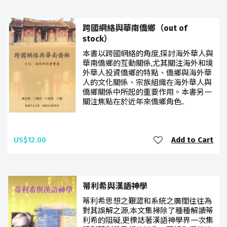
跨國網絡與華南僑鄉（out of
stock）
本書以跨國網絡的角度,探討海外華人與
華南僑鄉的互動關係,尤其關注海外和境
外華人投資僑鄉的特點、僑鄉與海外華
人的文化關係、宗族組織在海外華人與
僑鄉關係中所起的重要作用。本書另一
關注焦點在於近年來僑鄉角色..
US$12.00
Add to Cart
蒂利希與漢語神學
蒂利希思想之艱澀和系統之廣闊往往為
對其誤解之源,本文集掃除了種種解讀蒂
利希的阻礙,更標誌著漢語神學界一次集