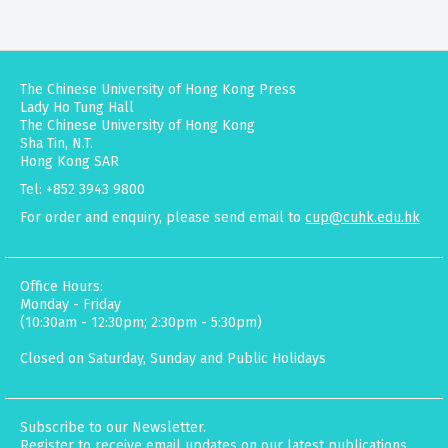
The Chinese University of Hong Kong Press
Lady Ho Tung Hall
The Chinese University of Hong Kong
Sha Tin, N.T.
Hong Kong SAR
Tel: +852 3943 9800
For order and enquiry, please send email to
cup@cuhk.edu.hk
Office Hours:
Monday - Friday
(10:30am - 12:30pm; 2:30pm - 5:30pm)
Closed on Saturday, Sunday and Public Holidays
Subscribe to our Newsletter.
Register to receive email updates on our latest publications,