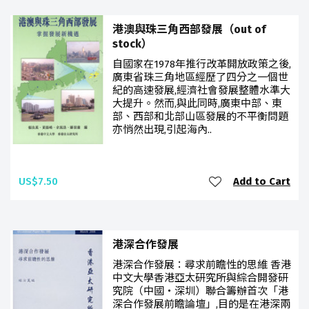
港澳與珠三角西部發展（out of
stock）
自國家在1978年推行改革開放政策之後,
廣東省珠三角地區經歷了四分之一個世
紀的高速發展,經濟社會發展整體水準大
大提升。然而,與此同時,廣東中部、東
部、西部和北部山區發展的不平衡問題
亦悄然出現,引起海內..
US$7.50
Add to Cart
港深合作發展
港深合作發展：尋求前瞻性的思維 香港
中文大學香港亞太研究所與綜合開發研
究院（中國‧深圳）聯合籌辦首次「港
深合作發展前瞻論壇」,目的是在港深兩