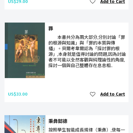
US$29.00
Add to Cart
罪
本書共分為兩大部分,分別討論「罪
的根源與知識」與「罪的本質與傳
播」。貝爾考韋爾認為「探討罪的根
源」,本身就是值得討論的問題,因為討論
者不可能以全然客觀與純理論性的角度,
探討一個與自己整體存在息息相..
US$33.00
Add to Cart
秉彝懿德
按照學生智能成長規律（秉彝）,使每一