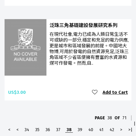
泛珠三角基礎建設發展研究系列
在現代社會,電力已成為人類日常生活不
可或缺的一部分,穩定和充足的電力供應,
更是城市和區域發展的前提。中國地大
物博,可用於發電的自然資源充足,泛珠三
角區域不少省區便擁有豐富的水資源和
煤可作發電。然而,自..
US$3.00
Add to Cart
PAGE
38
OF
71
|
<
<
34
35
36
37
38
39
40
41
42
>
>|