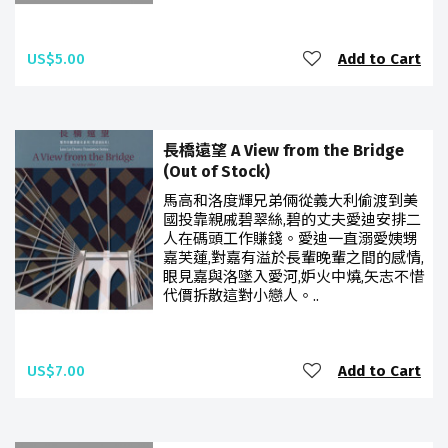
US$5.00
Add to Cart
長橋遠望 A View from the Bridge
(Out of Stock)
馬高和洛度輝兄弟倆從義大利偷渡到美
國投靠親戚碧翠絲,碧的丈夫愛迪安排二
人在碼頭工作賺錢。愛迪一直溺愛姨甥
嘉芙蓮,對嘉有溢於長輩晚輩之間的感情,
眼見嘉與洛墜入愛河,妒火中燒,矢志不惜
代價拆散這對小戀人。..
US$7.00
Add to Cart