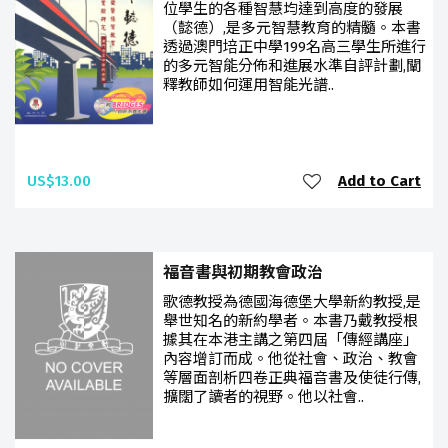
位學生的各種智慧均達到高度的發展
（懿德）,是多元智慧教育的精髓。本書
透過澳門培正中學199名高三學生所進行
的多元智能分佈和進展水準自評計劃,闡
釋教師如何運用智能光譜..
US$13.00
Add to Cart
福音書與初期教會政治
歌德教授為德國海德堡大學新約教授,是
舉世知名的新約學者。本書乃戴教授根
據其在本港主講之第四屆「傳經講座」
內容增訂而成。他從社會、政治、教會
等層面剖析四卷正典福音書及使徒行傳,
擴闊了讀者的視野。他以社會..