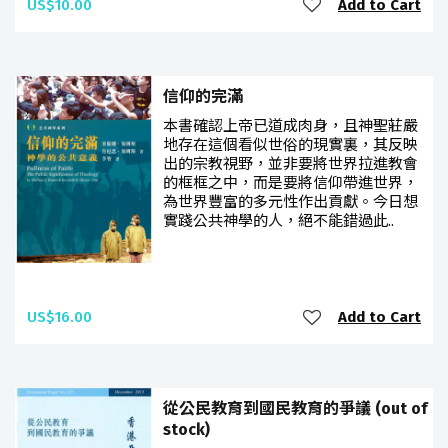
US$10.00
Add to Cart
信仰的完滿
本書確認上帝已道成肉身，且神聖莊嚴
地存在這個看似世俗的現實裏，其反映
出的宗教視野，並非要將世界拉進教會
的框框之中，而是要將信仰帶進世界，
為世界豐富的多元性作出貢獻。今日想
實踐公共神學的人，絕不能錯過此..
US$16.00
Add to Cart
從公民教育到國民教育的爭議 (out of
stock)