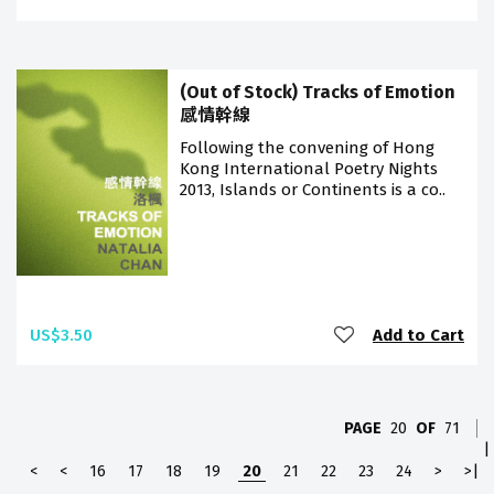
(Out of Stock) Tracks of Emotion
感情幹線
Following the convening of Hong
Kong International Poetry Nights
2013, Islands or Continents is a co..
US$3.50
Add to Cart
PAGE
20
OF
71
|
<
<
16
17
18
19
20
21
22
23
24
>
>|