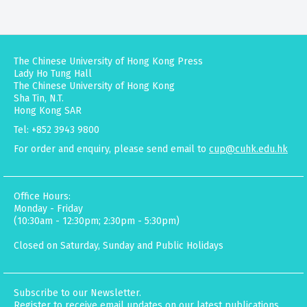
The Chinese University of Hong Kong Press
Lady Ho Tung Hall
The Chinese University of Hong Kong
Sha Tin, N.T.
Hong Kong SAR
Tel: +852 3943 9800
For order and enquiry, please send email to
cup@cuhk.edu.hk
Office Hours:
Monday - Friday
(10:30am - 12:30pm; 2:30pm - 5:30pm)
Closed on Saturday, Sunday and Public Holidays
Subscribe to our Newsletter.
Register to receive email updates on our latest publications,