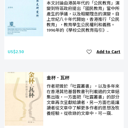
本文討論由港英年代的「公民教育」演
變到特區政府提出「國民教育」當中所
產生的爭議，以及相關理念的演變。自
上世紀八十年代開始，香港推行「公民
教育」，教育學生公民權利和義務。
1996年的《學校公民教育指引》..
US$2.50
Add to Cart
金杯．瓦杯
作者把曾於「吐露叢書」，以及多年來
在香港其他基督教書刊刊載過的文章結
集出版，一方面把「吐露叢書」的部分
文章再次呈獻給讀者，另一方面也能讓
讀者從文章中了解更多作者的思想及牧
養經驗。從收錄的文章中，可一窺..