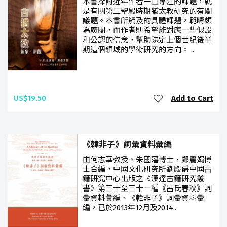
本書探討近年作者一直專注的課題，就
是有關第二聖殿時期猶太教研究的有關
議題。本書所觸及的具體課題，範疇頗
為廣闊，而作者則希望能對應一些假設
和公認的信念，幫助決定上個世紀後半
期這個領域的學術研究的方向。 ..
US$19.50
Add to Cart
《韓非子》詞彙資料彙編
由何志華教授、朱國藩博士、鄭麗娟博
士合編，中國文化研究所劉殿爵中國古
籍研究中心出版之《漢達古籍研究叢
書》第三十至三十一種《呂氏春秋》詞
彙資料彙編、《韓非子》詞彙資料彙
編，已於2013年12月及2014..