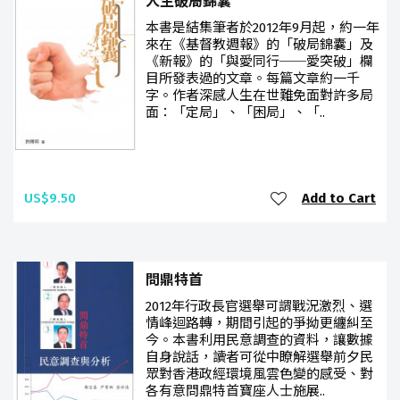
人生破局錦囊
本書是結集筆者於2012年9月起，約一年
來在《基督教週報》的「破局錦囊」及
《新報》的「與愛同行──愛突破」欄
目所發表過的文章。每篇文章約一千
字。作者深感人生在世難免面對許多局
面：「定局」、「困局」、「..
US$9.50
Add to Cart
問鼎特首
2012年行政長官選舉可謂戰況激烈、選
情峰迴路轉，期間引起的爭拗更纏糾至
今。本書利用民意調查的資料，讓數據
自身說話，讀者可從中瞭解選舉前夕民
眾對香港政經環境風雲色變的感受、對
各有意問鼎特首寶座人士施展..