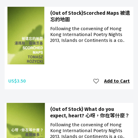
(Out of Stock)Scorched Maps 被遺
忘的地圖
Following the convening of Hong
Kong International Poetry Nights
2013, Islands or Continents is a co..
US$3.50
Add to Cart
(Out of Stock) What do you
expect, heart? 心呀，你在等什麼？
Following the convening of Hong
Kong International Poetry Nights
2013, Islands or Continents is a co..