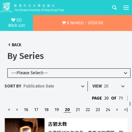
(0)
0 item(s) - US$0.00
Wish List
BACK
By Series
SORT BY
VIEW
PAGE
20
OF
71
|
<
<
16
17
18
19
20
21
22
23
24
>
>|
古猶太教