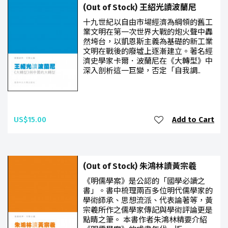
(Out of Stock) 王紹光讀波蘭尼
十九世紀以自由市場經濟為綱領的舊工
業文明在第一次世界大戰的炮火聲中轟
然垮台，以凱恩斯主義為基礎的新工業
文明在戰後的廢墟上逐漸建立。著名經
濟史學家卡爾．波蘭尼在《大轉型》中
深入剖析這一巨變，否定「自我調..
US$15.00
Add to Cart
(Out of Stock) 朱鴻林讀黃宗羲
《明儒學案》是公認的「國學必讀之
書」。書中梳理兩百多位明代儒學家的
學術師承、思想流派、代表論著等，黃
宗羲所作之儒學家傳記與學術評論更是
點睛之筆。 本書作者朱鴻林精要介紹