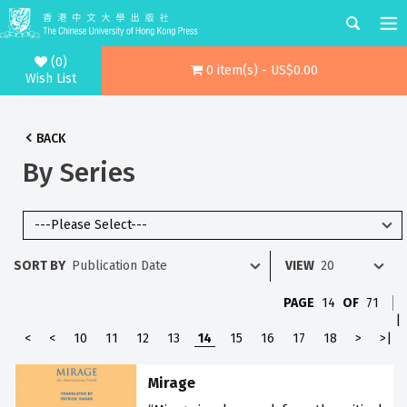
(0)
0 item(s) - US$0.00
Wish List
BACK
By Series
SORT BY
VIEW
PAGE
14
OF
71
|
<
<
10
11
12
13
14
15
16
17
18
>
>|
Mirage