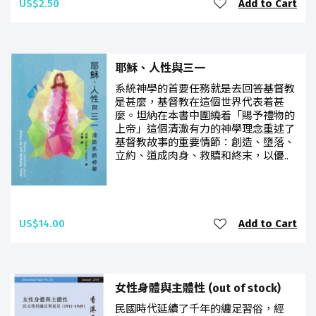
US$2.50
Add to Cart
耶穌、人性與三一
系統神學的首要任務就是去回答基督教
是甚麼，基督教在這個世界代表着甚
麼。坦納在本書中圍繞着「賜予禮物的
上帝」這個清澈有力的神學理念重述了
基督教故事的重要情節：創造、墮落、
立約、道成肉身、救贖和終末，以優..
US$14.00
Add to Cart
女性身體與主體性 (out of stock)
民國時代延續了千年的纏足習俗，經