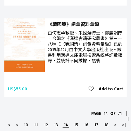
《戰國策》詞彙資料彙編
由何志華教授、朱國藩博士、鄭麗娟博
士合編之《漢達古籍研究叢書》第三十
八種《〈戰國策〉詞彙資料彙編》已於
2015年12月由中文大學出版社出版。該
書利用漢達文庫電腦檢索系統將詞彙輯
錄，並統計不同數據，然後..
US$55.00
Add to Cart
PAGE
14
OF
71
|
<
<
10
11
12
13
14
15
16
17
18
>
>|