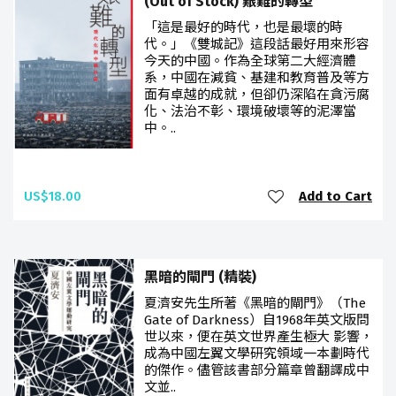
(Out of Stock) 艱難的轉型
「這是最好的時代，也是最壞的時
代。」《雙城記》這段話最好用來形容
今天的中國。作為全球第二大經濟體
系，中國在減貧、基建和教育普及等方
面有卓越的成就，但卻仍深陷在貪污腐
化、法治不彰、環境破壞等的泥澤當
中。..
US$18.00
Add to Cart
黑暗的閘門 (精裝)
夏濟安先生所著《黑暗的閘門》（The
Gate of Darkness）自1968年英文版問
世以來，便在英文世界產生極大 影響，
成為中國左翼文學研究領域一本劃時代
的傑作。儘管該書部分篇章曾翻譯成中
文並..