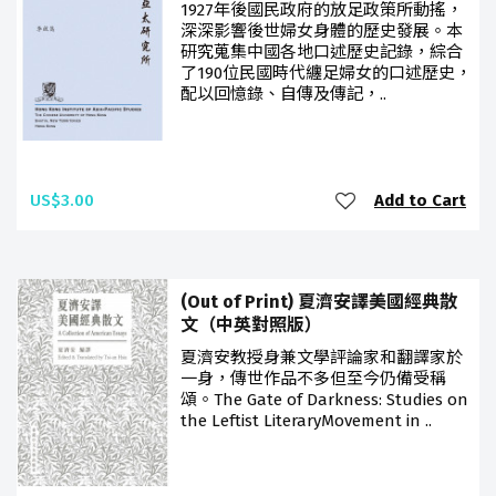
1927年後國民政府的放足政策所動搖，
深深影響後世婦女身體的歷史發展。本
研究蒐集中國各地口述歷史記錄，綜合
了190位民國時代纏足婦女的口述歷史，
配以回憶錄、自傳及傳記，..
US$3.00
Add to Cart
(Out of Print) 夏濟安譯美國經典散
文（中英對照版）
夏濟安教授身兼文學評論家和翻譯家於
一身，傳世作品不多但至今仍備受稱
頌。The Gate of Darkness: Studies on
the Leftist LiteraryMovement in ..