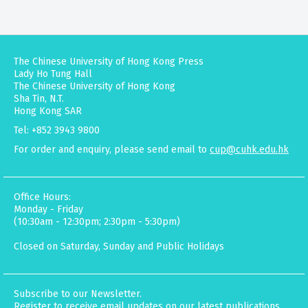
The Chinese University of Hong Kong Press
Lady Ho Tung Hall
The Chinese University of Hong Kong
Sha Tin, N.T.
Hong Kong SAR
Tel: +852 3943 9800
For order and enquiry, please send email to
cup@cuhk.edu.hk
Office Hours:
Monday - Friday
(10:30am - 12:30pm; 2:30pm - 5:30pm)
Closed on Saturday, Sunday and Public Holidays
Subscribe to our Newsletter.
Register to receive email updates on our latest publications,