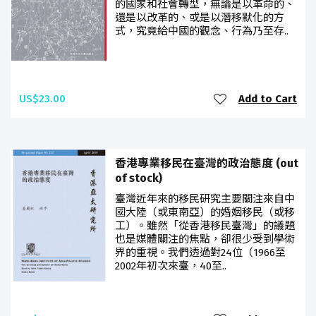
的國家和社會轉型，無論是以革命的、
還是以改革的、或是以潛移默化的方
式，究竟給中國的觀念、行為乃至存..
US$23.00
Add to Cart
香港專業移民在臺灣的政治態度 (out
of stock)
臺灣近年來的移民研究主要關注來自中
國大陸（或東南亞）的婚姻移民（或移
工）。雖然「從香港移民臺灣」的議題
也是媒體關注的焦點，卻很少受到學術
界的重視。我們透過對24位（1966至
2002年初次來臺，40至..