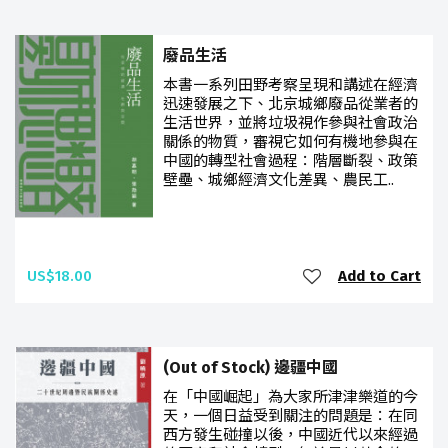
廢品生活
本書一系列田野考察呈現和講述在經濟
迅速發展之下、北京城鄉廢品從業者的
生活世界，並將垃圾視作參與社會政治
關係的物質，審視它如何有機地參與在
中國的轉型社會過程：階層斷裂、政策
壁壘、城鄉經濟文化差異、農民工..
US$18.00
Add to Cart
(Out of Stock) 邊疆中國
在「中國崛起」為大家所津津樂道的今
天，一個日益受到關注的問題是：在同
西方發生碰撞以後，中國近代以來經過