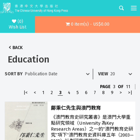
(0)
0 item(s) - US$0.00
Wish List
BACK
Education
SORT BY
VIEW
PAGE
3
OF
11
|<
<
1
2
3
4
5
6
7
8
9
>
>|
鄺秉仁先生與澳門教育
《澳門教育史研究叢書》是澳門大學重
點研究領域（University 為Key
Research Areas）之一的“澳門教育史研
究”項下“澳門教育史資料庫五年（2003—