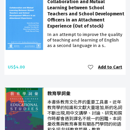
Collaboration and Mutual
Learning between School
Teachers and School Development
Officers in an Attachment
Experience (Out of stock)
In an attempt to improve the quality
of teaching and learning of English
as a second language in a s..
US$4.00
Add to Cart
教育學詞彙
本書係教育文化界的重要工具書。近年
教育學的知識和文獻大量增加,新的名詞
不斷出現,用中文講學、討論、研究和撰
作時都會遇到譯名不統一的困難。本詞
彙收集與教育專業有關各門學問的術語
和名詞,包括教育哲學、教育..