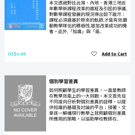
本文透過對比台灣、內地、香港三地近
年數學新課程改革的進程及引起的爭議,
對數學課程發展的現況得出如下啟示：
課程必須建基於原來的軌跡,才能有效調
動教學隊伍的積極性,增加改革成功的機
會。此外,「知識」與「能..
US$4.00
Add to Cart
個別學習差異
如何照顧學生的學習差異，一直是教師
在教學效能上的一大挑戰。本文首先從
不同度向分析對個別差異的詮釋，以提
供知識的基礎及討論的平台；接著，文
章逐一解構現行教學上就照顧個別差異
所應用的策略，以協助學校教師在..