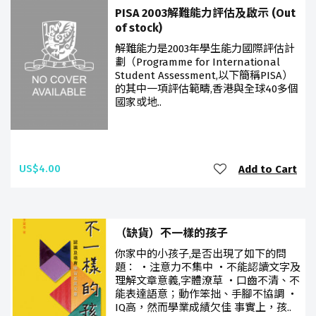
PISA 2003解難能力評估及啟示 (Out
of stock)
解難能力是2003年學生能力國際評估計
劃（Programme for International
Student Assessment,以下簡稱PISA）
的其中一項評估範疇,香港與全球40多個
國家或地..
US$4.00
Add to Cart
（缺貨）不一樣的孩子
你家中的小孩子,是否出現了如下的問
題： ‧注意力不集中 ‧不能認讀文字及
理解文章意義,字體潦草 ‧口齒不清、不
能表達語意；動作笨拙、手腳不協調 ‧
IQ高，然而學業成績欠佳 事實上，孩..