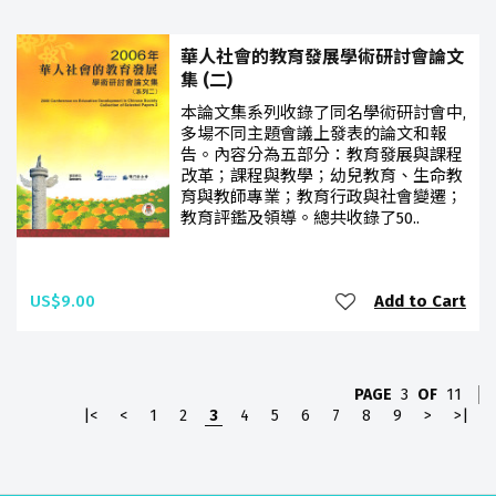
華人社會的教育發展學術研討會論文
集 (二)
本論文集系列收錄了同名學術研討會中,
多場不同主題會議上發表的論文和報
告。內容分為五部分：教育發展與課程
改革；課程與教學；幼兒教育、生命教
育與教師專業；教育行政與社會變遷；
教育評鑑及領導。總共收錄了50..
US$9.00
Add to Cart
PAGE
3
OF
11
|<
<
1
2
3
4
5
6
7
8
9
>
>|