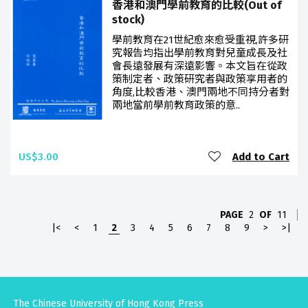
香港和澳門學前教育的比較(Out of
stock)
學前教育在21世紀愈來愈受重視,許多研
究報告均指出學前教育對兒童成長及社
會長遠發展有深遠影響。本文旨在從政
策制定者、政策研究者與政策享用者的
角度,比較香港、澳門兩地不同持分者對
兩地當前學前教育政策的意..
US$3.00
Add to Cart
PAGE
2
OF
11
|<
<
1
2
3
4
5
6
7
8
9
>
>|
The Chinese University of Hong Kong Press