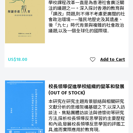
學校課程改革一直是為香港社會廣泛關
注的議題之一。深入探討香港的教育與
「課改」問題,則不得不考慮更廣闊的社
會政治環境——殖民地歷史及其遺產、
後「九七」時代背景與複雜的社會政治
議題,以及一個全球化的國際環..
US$18.00
Add to Cart
校長領導促進學校組織的變革和發展
(OUT OF STOCK)
本研究在研究主題背景脈絡與相關研究
文獻分析的思維架構基礎之下,以深入訪
談法、焦點團體訪談法與德懷術等研究
方法,探析校長領導反思學習的主要歷程
和內涵,發展校長領導反思學習的評鑑工
具,進而實際應用於教育現..