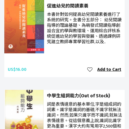
促進幼兒的閱讀素養
本書針對如何提高幼兒閱讀素養進行了
系統的研究。全書分五部分： 幼兒閱讀
指導的理論基礎、為萌發式閱讀指導創
設合宜的學與教環境、運用綜合評核系
統促進幼兒的學習與發展、透過課例研
究建立教師專業學習社群,以及..
US$16.00
Add to Cart
中學生組詞能力(Out of Stock)
詞是表情達意的基本單位,字是組成詞的
詞素。識字是識詞的基礎,不識字就無法
識詞。然而,如果只識字而不識詞,就無法
表情達意。從這個意義上說,識詞比識字
更為重要。漢字大約有常用字2,500個和