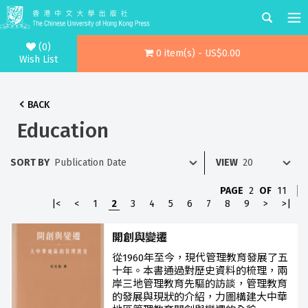
(0)
0 item(s) - US$0.00
Wish List
BACK
Education
SORT BY
VIEW
PAGE
2
OF
11
|<
<
1
2
3
4
5
6
7
8
9
>
>|
開創與變遷
從1960年至今，現代管理教育發展了五
十年。本書通過對歷史資料的梳理，兩
岸三地管理教育先驅的訪談，管理教育
的發展與現狀的介紹，力圖構建大中華