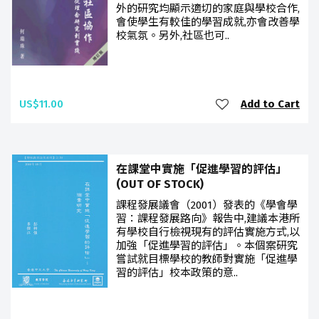
外的研究均顯示適切的家庭與學校合作,
會使學生有較佳的學習成就,亦會改善學
校氣氛。另外,社區也可..
US$11.00
Add to Cart
在課堂中實施「促進學習的評估」
(OUT OF STOCK)
課程發展議會（2001）發表的《學會學
習：課程發展路向》報告中,建議本港所
有學校自行檢視現有的評估實施方式,以
加強「促進學習的評估」。本個案研究
嘗試就目標學校的教師對實施「促進學
習的評估」校本政策的意..