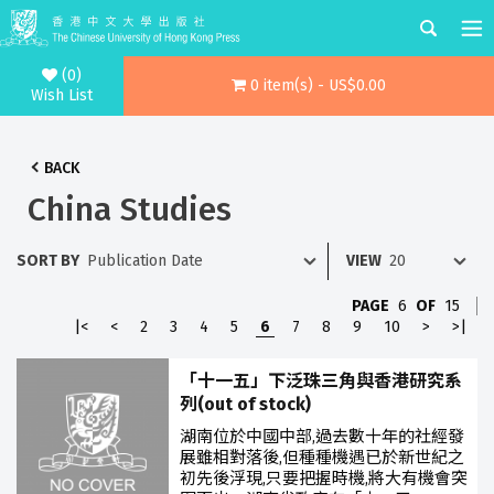
(0)
0 item(s) - US$0.00
Wish List
BACK
China Studies
SORT BY
VIEW
PAGE
6
OF
15
|<
<
2
3
4
5
6
7
8
9
10
>
>|
「十一五」下泛珠三角與香港研究系
列(out of stock)
湖南位於中國中部,過去數十年的社經發
展雖相對落後,但種種機遇已於新世紀之
初先後浮現,只要把握時機,將大有機會突