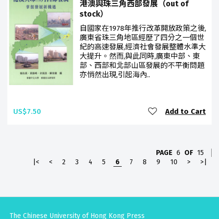
港澳與珠三角西部發展（out of
stock）
自國家在1978年推行改革開放政策之後,
廣東省珠三角地區經歷了四分之一個世
紀的高速發展,經濟社會發展整體水準大
大提升。然而,與此同時,廣東中部、東
部、西部和北部山區發展的不平衡問題
亦悄然出現,引起海內..
US$7.50
Add to Cart
PAGE
6
OF
15
|<
<
2
3
4
5
6
7
8
9
10
>
>|
The Chinese University of Hong Kong Press