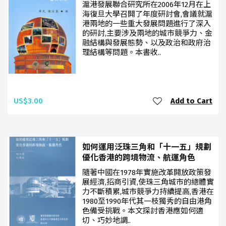
滬港發展聯合研究所在2006年12月在上
海復旦大學召開了年度研討會,會議就滬
港兩地的一些重大發展問題進行了深入
的研討,主要涉及兩地的城市競爭力、金
融結構與發展態勢、以及政治和政府治
理結構等問題。本書收..
US$3.00
Add to Cart
如何運用泛珠三角和「十一五」規劃
優化香港的跨境物流、航運角色
隨著中國在1978年實施改革開放政策發
展經濟,招商引資,使珠三角城市的總體實
力不斷積累,城市競爭力持續提高,香港在
1980至1990年代其一枝獨秀的自由港角
色備受挑戰。本文探討香港應如何適
切、巧妙地調..