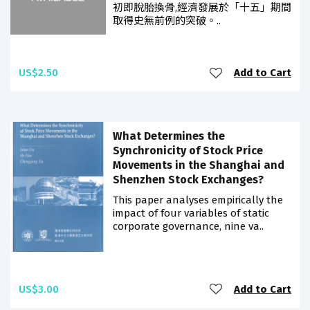
初即脫胎換骨,經濟發展於「十五」期間
取得史無前例的突破。..
US$2.50
Add to Cart
What Determines the
Synchronicity of Stock Price
Movements in the Shanghai and
Shenzhen Stock Exchanges?
This paper analyses empirically the
impact of four variables of static
corporate governance, nine va..
US$3.00
Add to Cart