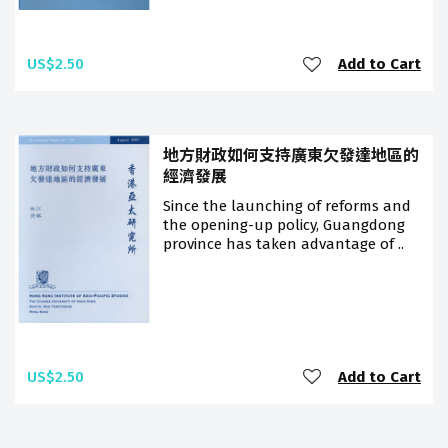
US$2.50
Add to Cart
地方財政如何支持廣東欠發達地區的
經濟發展
Since the launching of reforms and
the opening-up policy, Guangdong
province has taken advantage of ..
US$2.50
Add to Cart