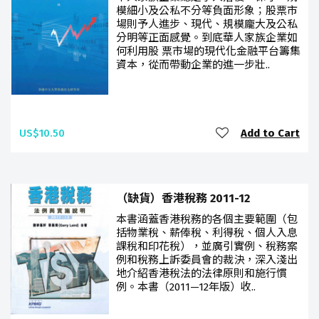
模細小及公私不分等負面形象；股票市
場則予人進步、現代、規模龐大及公私
分明等正面感覺。到底華人家族企業如
何利用股 票市場的現代化金融平台籌集
資本，從而帶動企業的進一步壯..
US$10.50
Add to Cart
（缺貨）香港稅務 2011-12
本書涵蓋香港稅務的各個主要範圍（包
括物業稅、薪俸稅、利得稅、個人入息
課稅和印花稅），並廣引實例、稅務案
例和稅務上訴委員會的裁決，深入淺出
地介紹香港稅法的法律原則和施行慣
例。本書（2011—12年版）收..