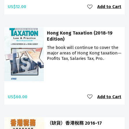
US$12.00
Add to Cart
Hong Kong Taxation (2018-19
Edition)
The book will continue to cover the
major areas of Hong Kong taxation—
Profits Tax, Salaries Tax, Pro..
US$60.00
Add to Cart
（缺貨）香港稅務 2016-17