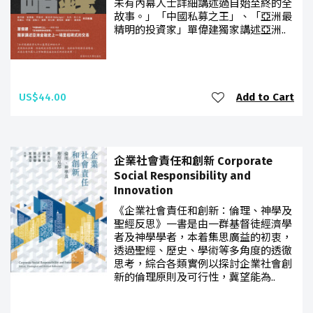
未有內幕人士詳細講述過自始至終的全
故事。」「中國私募之王」、「亞洲最
精明的投資家」單偉建獨家講述亞洲..
US$44.00
Add to Cart
企業社會責任和創新 Corporate
Social Responsibility and
Innovation
《企業社會責任和創新：倫理、神學及
聖經反思》一書是由一群基督徒經濟學
者及神學學者，本着集思廣益的初衷，
透過聖經、歷史、學術等多角度的透徹
思考，綜合各類實例以探討企業社會創
新的倫理原則及可行性，冀望能為..