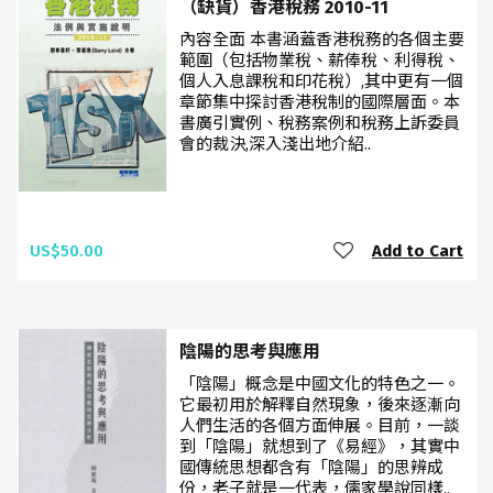
（缺貨）香港稅務 2010-11
內容全面 本書涵蓋香港稅務的各個主要
範圍（包括物業稅、薪俸稅、利得稅、
個人入息課稅和印花稅）,其中更有一個
章節集中探討香港稅制的國際層面。本
書廣引實例、稅務案例和稅務上訴委員
會的裁決,深入淺出地介紹..
US$50.00
Add to Cart
陰陽的思考與應用
「陰陽」概念是中國文化的特色之一。
它最初用於解釋自然現象，後來逐漸向
人們生活的各個方面伸展。目前，一談
到「陰陽」就想到了《易經》，其實中
國傳統思想都含有「陰陽」的思辨成
份，老子就是一代表，儒家學說同樣..