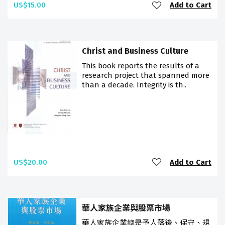
US$15.00
Add to Cart
Christ and Business Culture
This book reports the results of a
research project that spanned more
than a decade. Integrity is th..
US$20.00
Add to Cart
華人家族企業與股票市場
華人家族企業總是予人落後、保守、規