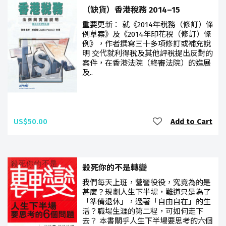
（缺貨）香港稅務 2014–15
重要更新： 就《2014年稅務（修訂）條
例草案》及《2014年印花稅（修訂）條
例》，作者撰寫三十多項修訂或補充說
明 交代就利得稅及其他評稅提出反對的
案件，在香港法院（終審法院）的進展
及..
US$50.00
Add to Cart
殺死你的不是轉變
我們每天上班，營營役役，究竟為的是
甚麼？規劃人生下半場，難道只是為了
「準備退休」，過著「自由自在」的生
活？職場生涯的第二程，可如何走下
去？ 本書關乎人生下半場要思考的六個