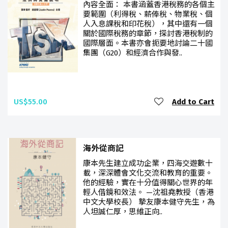
內容全面： 本書涵蓋香港稅務的各個主
要範圍（利得稅、薪俸稅、物業稅、個
人入息課稅和印花稅），其中還有一個
關於國際稅務的章節，探討香港稅制的
國際層面。本書亦會扼要地討論二十國
集團（G20）和經濟合作與發..
US$55.00
Add to Cart
海外從商記
康本先生建立成功企業，四海交遊數十
載，深深體會文化交流和教育的重要。
他的經驗，實在十分值得關心世界的年
輕人借鏡和效法。 —沈祖堯教授（香港
中文大學校長） 摯友康本健守先生，為
人坦誠仁厚，思維正向..