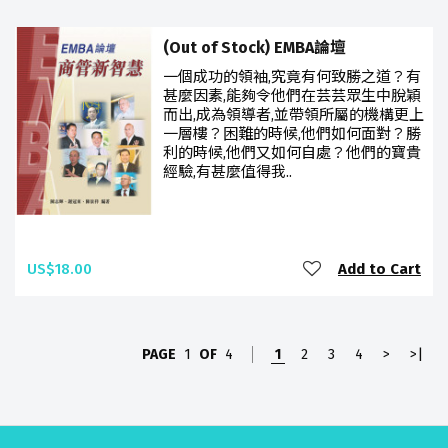
(Out of Stock) EMBA論壇
一個成功的領袖,究竟有何致勝之道？有
甚麼因素,能夠令他們在芸芸眾生中脫穎
而出,成為領導者,並帶領所屬的機構更上
一層樓？困難的時候,他們如何面對？勝
利的時候,他們又如何自處？他們的寶貴
經驗,有甚麼值得我..
US$18.00
Add to Cart
PAGE
1
OF
4
1
2
3
4
>
>|