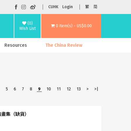
CUHK
Login
繁
简
(0)
0 item(s) - US$0.00
Wish List
Resources
The China Review
5
6
7
8
9
10
11
12
13
>
>|
強畫集（缺貨）