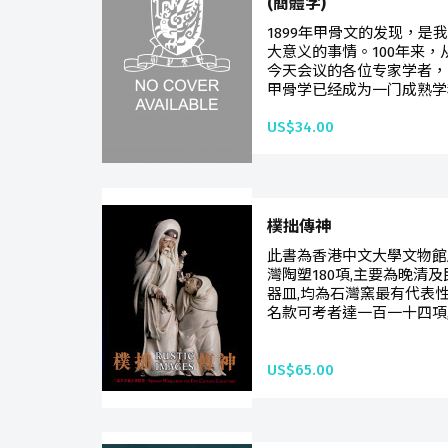
(簡體字)
1899年甲骨文的发现，是
大意义的事情。100年来
今天会议的各位专家学者，
甲骨学已经成为一门成熟学科
US$34.00
樸拙傳神
此書為香港中文大學文物館
灣陶塑180項,主要為晚清
器皿,均為石灣窯最有代表
名款可考者達一百一十四項,
US$65.00