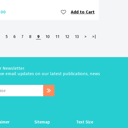
Add to Cart
.00
5
6
7
8
9
10
11
12
13
>
>|
r Newsletter.
eive email updates on our latest publications, news
aimer
Sitemap
Text Size