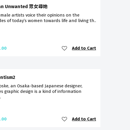
n Unwanted 眾女尋她
male artists voice their opinions on the
des of today’s women towards life and living th..
Add to Cart
.00
ntism2
oske, an Osaka-based Japanese designer,
es graphic design is a kind of information
.
Add to Cart
.00