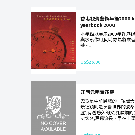
香港視覺藝術年鑑2000 hong 
yearbook 2000
本年鑑以展示2000年香港
與檢索作用,同時亦為將來
據。..
US$26.00
江西元明青花瓷
瓷器是中華民族的一項偉大
景德鎮則是享譽世界的瓷都
靈”,有著悠久的文明,燦爛的
史悠久,源遠流長。早在十萬年