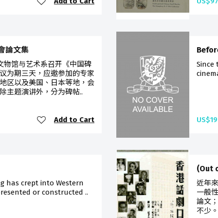
Add to Cart
US$97
會論文集
Befor
学文物馆与艺术系召开《中国碑
Since 
议为期三天，应邀参加的专家
cinema
地区以及美国、日本等地，会
除主题演讲外，分为碑帖..
Add to Cart
US$19
(Out
g has crept into Western
近年來
resented or constructed ..
一般性
論文；
不少。