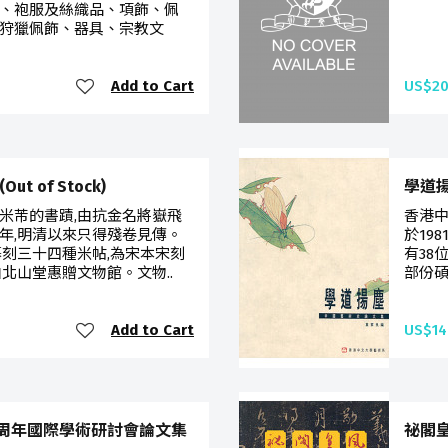
、袍服及絲織品、項飾、佩
狩獵佩飾、器具、宗教文
Add to Cart
US$20
 of Stock)
學道
米芾的書蹟,由抗金名將嶽飛
香港中
年,明清以來只得殘卷見傳。
於19
摹刻三十四種米帖,為宋本宋刻
有38
北山堂惠贈文物館。文物..
部份碩
Add to Cart
US$14
周年國際學術研討會論文集
祕閣皇風