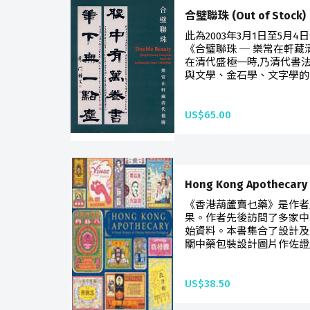
合璧聯珠 (Out of Stock)
此為2003年3月1日至5
《合璧聯珠 ─ 樂常在軒
在清代盛極一時,乃清代書
與文學、金石學、文字學的關
US$65.00
Hong Kong Apothec
《香港葫蘆賣乜藥》是作者
果。作者先後訪問了多家中
始資料。本書集合了設計及
關中藥包裝設計圖片作佐證,
US$38.50