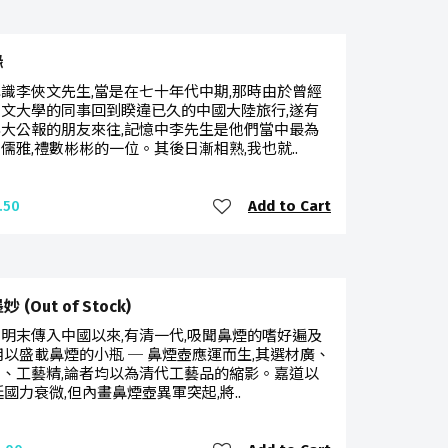
緣
識李俠文先生,當是在七十年代中期,那時由於曾經
文大學的同事回到睽違已久的中國大陸旅行,遂有
大公報的朋友來往,記憶中李先生是他們當中最為
儒雅,禮數彬彬的一位。其後日漸相熟,我也就..
Add to Cart
.50
 (Out of Stock)
明末傳入中國以來,有清一代,吸聞鼻煙的嗜好遍及
用以盛載鼻煙的小瓶 ─ 鼻煙壺應運而生,其選材廣、
、工藝精,論者均以為清代工藝品的縮影。嘉道以
廷國力衰微,但內畫鼻煙壺異軍突起,將..