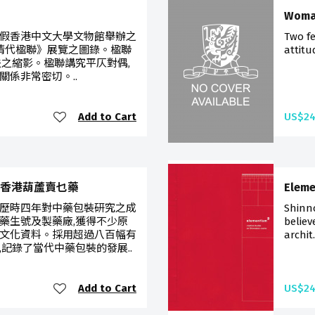
Woma
月4日假香港中文大學文物館舉辦之
Two fe
藏清代楹聯》展覽之圖錄。楹聯
attitu
法之縮影。楹聯講究平仄對偶,
係非常密切。..
Add to Cart
US$24
ary 香港葫蘆賣乜藥
Eleme
歷時四年對中藥包裝研究之成
Shinn
藥生號及製藥廠,獲得不少原
believ
文化資料。採用超過八百幅有
archit.
記錄了當代中藥包裝的發展..
Add to Cart
US$24