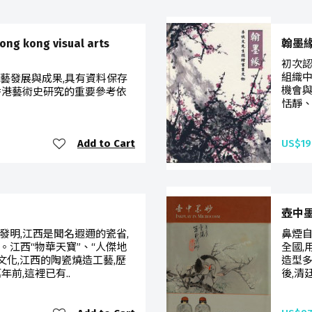
kong visual arts
翰墨
初次認
組織中
視藝發展與成果,具有資料保存
機會與
香港藝術史研究的重要參考依
恬靜、
Add to Cart
US$19
壺中墨妙
發明,江西是聞名遐邇的瓷省,
鼻煙自
。江西“物華天寶”、“人傑地
全國,
文化,江西的陶瓷燒造工藝,歷
造型多
前,這裡已有..
後,清