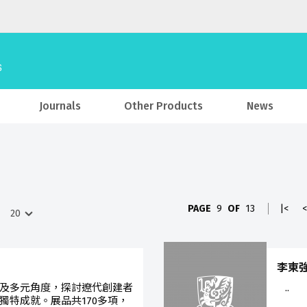
Journals
Other Products
News
PAGE
9
OF
13
|<
<
李東
及多元角度，探討遼代創建者
..
獨特成就。展品共170多項，