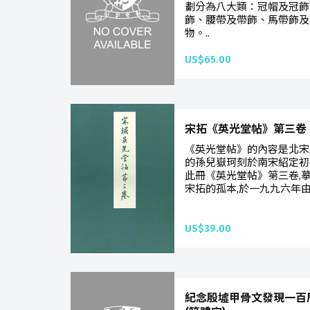
劃分為八大類：冠帽及冠飾
飾、腰帶及帶飾、馬帶飾及
物。..
US$65.00
宋拓《英光堂帖》第三卷 (Out
《英光堂帖》的內容是北宋
的孫兒嶽珂刻於南宋紹定初
此冊《英光堂帖》第三卷,
宋拓的孤本,於一九九六年由
US$39.00
紀念殷墟甲骨文發現一百