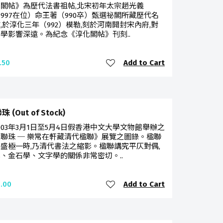
閣帖》為歷代法書祖帖,北宋初年太宗趙光義
6-997在位）命王著（990卒）甄選祕閣所藏歷代名
,於淳化三年（992）模勒,刻於河南開封宋內府,對
學影響深遠。為紀念《淳化閣帖》刊刻..
Add to Cart
.50
 (Out of Stock)
003年3月1日至5月4日假香港中文大學文物館舉辦之
聯珠 ─ 樂常在軒藏清代楹聯》展覽之圖錄。楹聯
盛極一時,乃清代書法之縮影。楹聯講究平仄對偶,
、金石學、文字學的關係非常密切。..
Add to Cart
.00