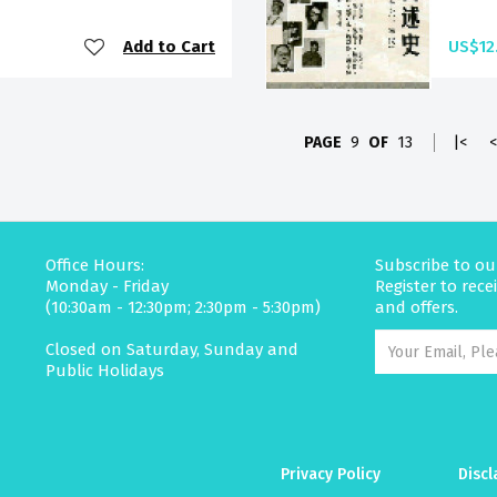
Add to Cart
US$12
PAGE
9
OF
13
|<
<
Office Hours:
Subscribe to ou
Monday - Friday
Register to rec
(10:30am - 12:30pm; 2:30pm - 5:30pm)
and offers.
Closed on Saturday, Sunday and
Public Holidays
Privacy Policy
Discl