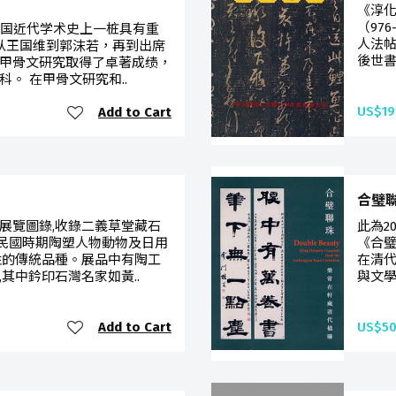
《淳化
（97
我国近代学术史上一桩具有重
人法帖
，从王国维到郭沫若，再到出席
後世書
甲骨文研究取得了卓著成绩，
。 在甲骨文研究和..
US$19
Add to Cart
合璧聯珠
展覽圖錄,收錄二義草堂藏石
此為2
及民國時期陶塑人物動物及日用
《合璧
性的傳統品種。展品中有陶工
在清代
其中鈐印石灣名家如黃..
與文學
Add to Cart
US$50