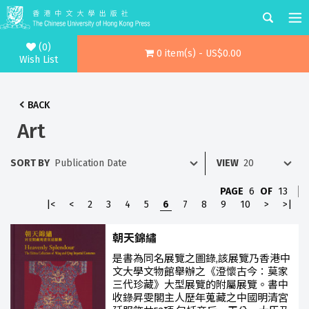
(0)
0 item(s) - US$0.00
Wish List
BACK
Art
SORT BY
VIEW
PAGE
6
OF
13
|<
<
2
3
4
5
6
7
8
9
10
>
>|
朝天錦繡
是書為同名展覽之圖錄,該展覽乃香港中
文大學文物館舉辦之《澄懷古今：莫家
三代珍藏》大型展覽的附屬展覽。書中
收錄昇雯閣主人歷年蒐藏之中國明清宮