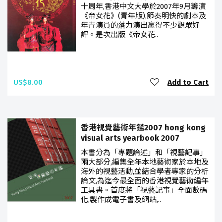
十周年,香港中文大學於2007年9月籌演
《帝女花》(青年版),節奏明快的劇本及
年青演員的落力演出贏得不少觀眾好
評。是次出版《帝女花..
US$8.00
Add to Cart
香港視覺藝術年鑑2007 hong kong
visual arts yearbook 2007
本書分為「專題論述」和「視藝記事」
兩大部分,編集全年本地藝術家於本地及
海外的視藝活動,並結合學者專家的分析
論文,為迄今最全面的香港視覺藝術編年
工具書。首度將「視藝記事」全面數碼
化,製作成電子書及網站,..