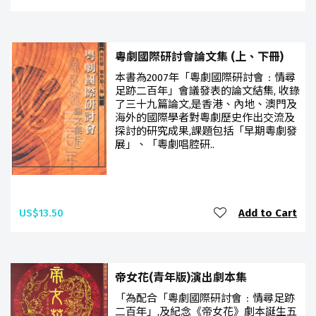
粵劇國際研討會論文集 (上、下冊)
本書為2007年「粵劇國際研討會﹕情尋
足跡二百年」會議發表的論文結集, 收錄
了三十九篇論文,是香港、內地、澳門及
海外的國際學者對粵劇歷史作出交流及
探討的研究成果,課題包括「早期粵劇發
展」、「粵劇唱腔研..
US$13.50
Add to Cart
帝女花(青年版)演出劇本集
「為配合「粵劇國際研討會﹕情尋足跡
二百年」,及紀念《帝女花》劇本誕生五