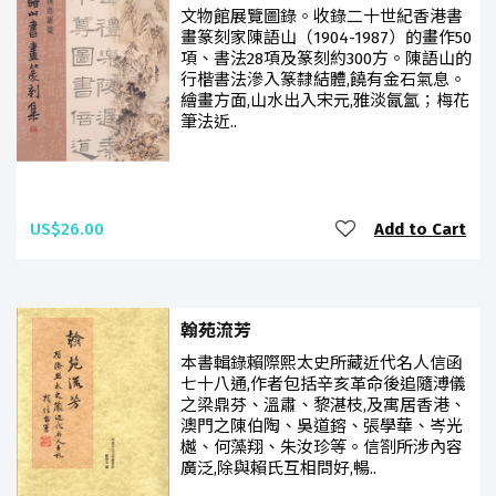
文物館展覽圖錄。收錄二十世紀香港書
畫篆刻家陳語山（1904-1987）的畫作50
項、書法28項及篆刻約300方。陳語山的
行楷書法滲入篆隸結體,饒有金石氣息。
繪畫方面,山水出入宋元,雅淡氤氳；梅花
筆法近..
US$26.00
Add to Cart
翰苑流芳
本書輯錄賴際熙太史所藏近代名人信函
七十八通,作者包括辛亥革命後追隨溥儀
之梁鼎芬、溫肅、黎湛枝,及寓居香港、
澳門之陳伯陶、吳道鎔、張學華、岑光
樾、何藻翔、朱汝珍等。信劄所涉內容
廣泛,除與賴氏互相問好,暢..