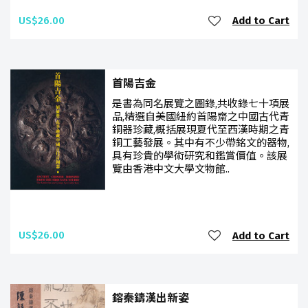
US$26.00
Add to Cart
首陽吉金
是書為同名展覽之圖錄,共收錄七十項展
品,精選自美國紐約首陽齋之中國古代青
銅器珍藏,概括展現夏代至西漢時期之青
銅工藝發展。其中有不少帶銘文的器物,
具有珍貴的學術研究和鑑賞價值。該展
覽由香港中文大學文物館..
US$26.00
Add to Cart
鎔秦鑄漢出新姿