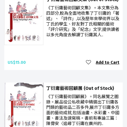
《丁衍庸藝術回顧文集》。本文集分為
四部分,較為全面地收集了丁衍庸的「著
述」、「詩作」,以及歷年來學術界以及
丁氏的學生、好友對丁氏相關的藝術
「評介研究」及「紀念」文字,提供讀者
以多元角度去解讀丁衍庸其人..
US$15.00
Add to Cart
丁衍庸藝術回顧展 (Out of Stock)
《丁衍庸藝術回顧展》。同名展覽之圖
錄。展品從公私收藏中精選出丁衍庸各
門類的藝術品二百多件,展示丁衍庸多方
面的藝術成就,包括油畫、水彩畫、中國
畫、書法及速寫稿。書前有專論三篇：
陳偉安〈追尋丁衍庸在廣州的..