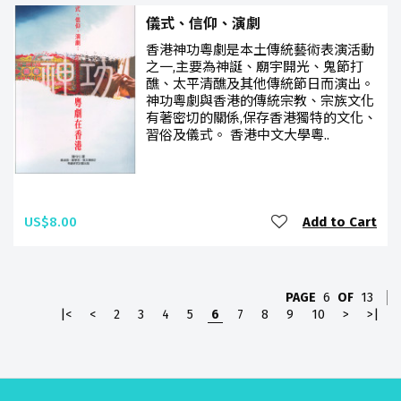
儀式、信仰、演劇
香港神功粵劇是本土傳統藝術表演活動
之一,主要為神誕、廟宇開光、鬼節打
醮、太平清醮及其他傳統節日而演出。
神功粵劇與香港的傳統宗教、宗族文化
有著密切的關係,保存香港獨特的文化、
習俗及儀式。 香港中文大學粵..
US$8.00
Add to Cart
PAGE
6
OF
13
|<
<
2
3
4
5
6
7
8
9
10
>
>|