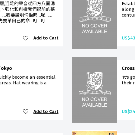
廳,混雜的聲音從四方八面湧
Establ
改、強化和創造我們眼前的幕
along
……我要證明俾佢睇…咇……
centur
先要革自己的命…叮…叮..
Add to Cart
US$43
 Tokyo
Cros
uickly become an essential
'It's 
reas. Hat wearing is a..
their r
Add to Cart
US$24