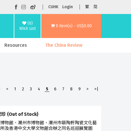
CUHK
Login
繁
简
(0)
0 item(s) - US$0.00
Wish List
Resources
The China Review
<
<
1
2
3
4
5
6
7
8
9
>
>|
 (Out of Stock)
省博物館、潮州市博物館、潮州市頤陶軒陶瓷文化藝
究所及香港中文大學文物館合辦之同名巡迴展覽圖