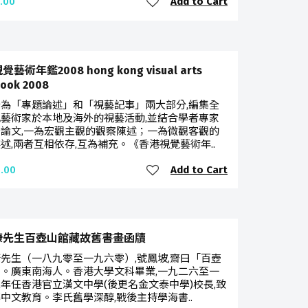
Add to Cart
.00
藝術年鑑2008 hong kong visual arts
book 2008
為「專題論述」和「視藝記事」兩大部分,編集全
藝術家於本地及海外的視藝活動,並結合學者專家
論文,一為宏觀主觀的觀察陳述；一為微觀客觀的
述,兩者互相依存,互為補充。《香港視覺藝術年..
Add to Cart
.00
康先生百壺山館藏故舊書畫函牘
先生（一八九零至一九六零）,號鳳坡,齋曰「百壺
。廣東南海人。香港大學文科畢業,一九二六至一
年任香港官立漢文中學(後更名金文泰中學)校長,致
中文教育。李氏舊學深醇,戰後主持學海書..