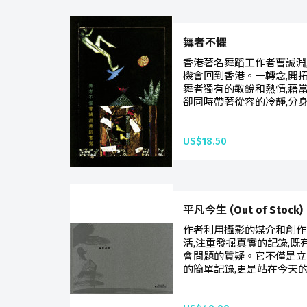
舞者不懼
香港著名舞蹈工作者曹誠淵
機會回到香港。一轉念,開
舞者獨有的敏銳和熱情,藉
卻同時帶著從容的冷靜,分身
US$18.50
平凡今生 (Out of Stock)
作者利用攝影的媒介和創作
活,注重發掘真實的記錄,既
會問題的質疑。它不僅是立
的簡單記錄,更是站在今天的