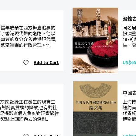
澄懷古今 
,當年放棄在西方舞臺追夢的
同名展
拓了香港現代舞的道路。他以
扮演重
當事者的身分介入香港現代舞,
187
兼掌舞團的行政管理。他..
生、莫
Add to Cart
US$65
中國古
方式,記錄正在發生的現實生
上海
有對純真質樸的謳歌,也有對社
紐約首
足攝影者個人角度對現實過往
代青銅
起點上回眸過去的深刻..
博物館