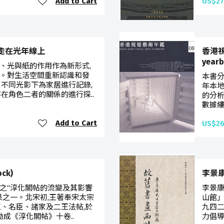
Add to Cart
US$27
ity 走在光年線上
香港視覺
year
、光與紙的作用作為新形式,
。對生活空間重新認識和發
本書分
、不同光影下為家居進行記錄,
年本地
在角色二者的關係的進行探..
的分析
數據縷
Add to Cart
US$26
ck)
李景
之“淳化閣帖的流變及其影響
李景康
果之一。北宋初,王著奉宋太宗
山館」
王、名臣、諸家及二王法帖,於
九四二
勒成《淳化閣帖》十卷..
力倡導