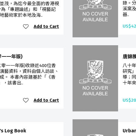
錄。
並茂，為迄今最全面的香港視
溪窯
分為「專題論述」和「視藝記
器..
地藝術家於本地及海..
US$42
Add to Cart
零一一年版)
唐錦
零一一年版)收錄近400位香
八十年
演藝資料，資料由個人訪談、
研究」
成。 本書內容建基於「《香
導；同
」，該書出..
十年來
Add to Cart
US$20
 Log Book
Urban