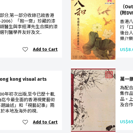
（Ou
(附DV
部分,第一部分收錄已故香港
-2006）「抱一齋」珍藏的漆
香港八
胡醫生與李經澤先生合撰的漆
行「口
選刊醫學界友好及文..
後台
樂/?
Add to Cart
US$8.
kong visual arts
萬一
為配合
集作品
00年初次出版,至今已歷十載,
品。上
,為迄今最全面的香港視覺藝術
及合作
專題論述」和「視藝記事」兩
於本地及海外的視..
US$65
Add to Cart