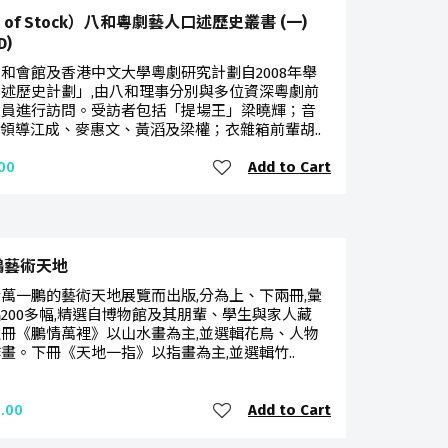
t of Stock）八和粵劇藝人口述歷史叢書 (一)
D)
和會館及香港中文大學粵劇研究計劃自2008年舉
述歷史計劃」,由八和理事分別與多位資深粵劇前
人員進行訪問。受訪者包括「提場王」梁曉輝；音
樂領導江成、麥惠文、黃滔及梁權；衣雜箱前輩胡..
Add to Cart
00
鵬藝術天地
萬一鵬的藝術天地展覽而出版,分為上、下兩冊,彙
200多幅,精選自博物館及其朋輩、學生與家人藏
冊《鵬情萬裡》以山水畫為主,並選輯花鳥、人物
畫。下冊《天地一指》以指畫為主,並選輯竹..
Add to Cart
.00