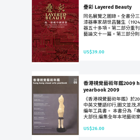
疊彩 Layered Beauty
同名展覽之圖錄。全書分三
漆器專家胡世昌醫生（1924
器五十多項。第二部分重刊
藝論文十一篇。第三部分則
US$39.00
香港視覺藝術年鑑2009 hong 
yearbook 2009
《香港視覺藝術年鑑》於20
中英文雙語印行,圖文並茂
編年工具書。 本書分為「
大部份,編集全年本地藝術家
US$26.00