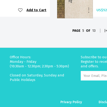
Add to Cart
US$52
PAGE
5
OF
13
|
Office Hours:
Subscribe to ou
Monday - Friday
Register to rec
(10:30am - 12:30pm; 2:30pm - 5:30pm)
and offers.
Closed on Saturday, Sunday and
Public Holidays
Privacy Policy
Discl