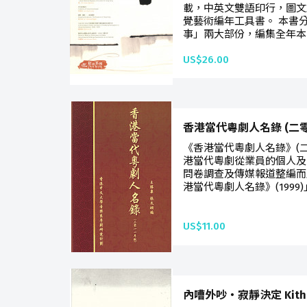
載，中英文雙語印行，圖文
覺藝術編年工具書。 本書
事」兩大部份，編集全年本
US$26.00
香港當代粵劇人名錄 (二
《香港當代粵劇人名錄》(二
港當代粵劇從業員的個人及
問卷調查及傳媒報道整編而
港當代粵劇人名錄》(1999)
US$11.00
內嘈外吵‧寂靜決定 Kith's