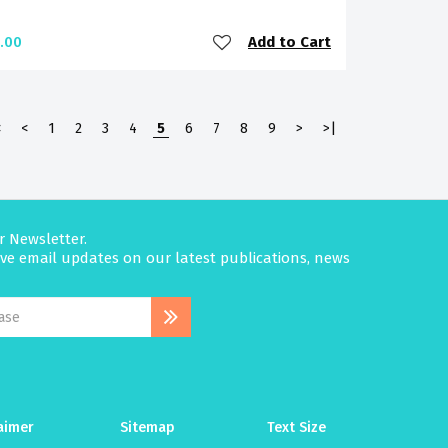
Add to Cart
.00
<
<
1
2
3
4
5
6
7
8
9
>
>|
r Newsletter.
eive email updates on our latest publications, news
aimer
Sitemap
Text Size