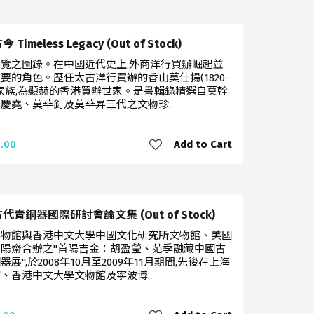
Timeless Legacy (Out of Stock)
覽之圖錄。在中國近代史上,外商洋行買辦崛起並
要的角色。歷任太古洋行買辦的香山莫仕揚(1820-
9)家族,為顯赫的香港買辦世家。是書輯錄精選自莫幹
慶堯、莫華釗及莫華昇三代之文物珍..
Add to Cart
.00
代青銅器國際研討會論文集 (Out of Stock)
博物館與香港中文大學中國文化研究所文物館、美國
陽齋合辦之"首陽吉金：胡盈瑩、范季融藏中國古
器展",於2008年10月至2009年11月期間,先後在上海
、香港中文大學文物館及寧波博..