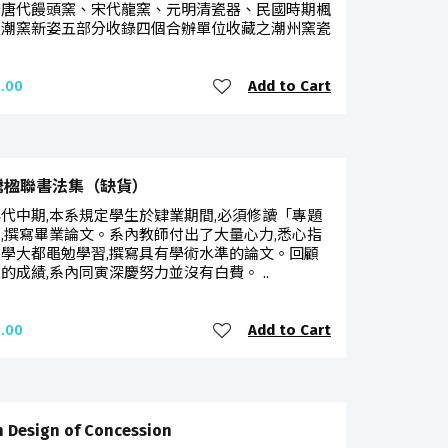
分唐代饅頭窯、宋代龍窯、元明清瓷器、民國時期楓
及潮窯新姿五部分收錄四個合辦單位收藏之潮州窯瓷
Add to Cart
.00
騰楹聯書法集（缺貨）
代中期,本系規定學生於肄業期間,必須修讀「專題
,撰寫畢業論文。系內教師付出了大量心力,悉心指
學大都黽勉學習,撰寫具有學術水準的論文。回顧
的成績,系內同寅深慶努力並沒有白費。 ..
Add to Cart
.00
 Design of Concession