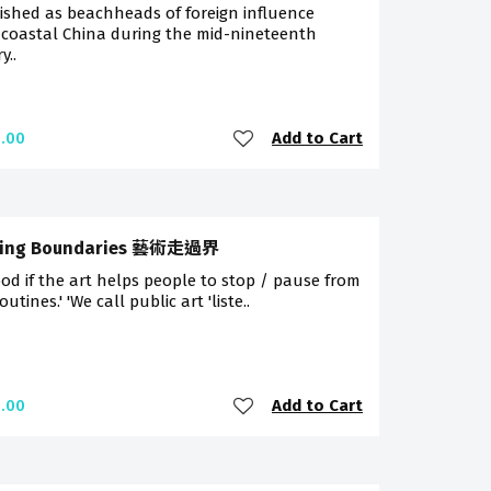
ished as beachheads of foreign influence
 coastal China during the mid-nineteenth
y..
Add to Cart
.00
sing Boundaries 藝術走過界
good if the art helps people to stop / pause from
outines.' 'We call public art 'liste..
Add to Cart
.00