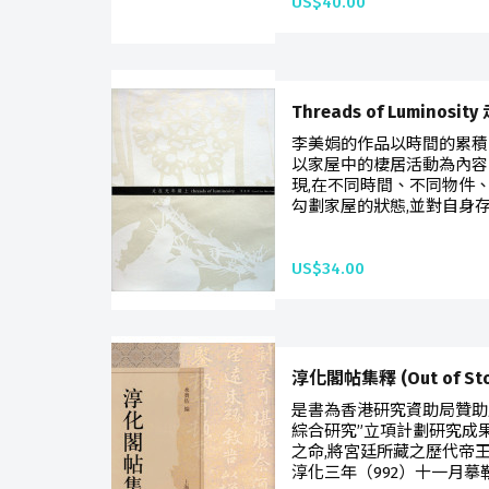
US$40.00
Threads of Luminos
李美娟的作品以時間的累積
以家屋中的棲居活動為內容
現,在不同時間、不同物件
勾劃家屋的狀態,並對自身存
US$34.00
淳化閣帖集釋 (Out of Sto
是書為香港研究資助局贊助
綜合研究”立項計劃研究成
之命,將宮廷所藏之歷代帝
淳化三年（992）十一月摹