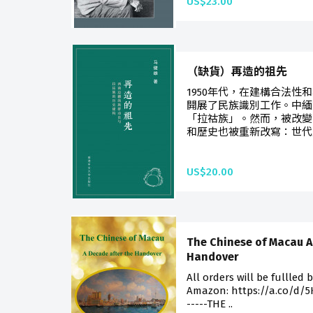
US$23.00
（缺貨）再造的祖先
1950年代，在建構合法性
開展了民族識別工作。中緬
「拉祜族」。然而，被改變
和歷史也被重新改寫：世代
US$20.00
The Chinese of Macau A
Handover
All orders will be fulfilled 
Amazon: https://a.co/d/5KX
-----THE ..