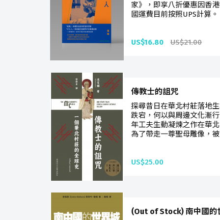
家》，即享八折優惠因香港
國運費目前按照UPS計算。
US$16.80
US$21.00
傳教士的詛咒
探尋昔日在華北村莊落地生
跌宕，何以與周邊文化漸行
年工夫生動凝煉之作在華北
為了帶走一尊聖母雕像，被
US$25.00
(Out of Stock) 南中