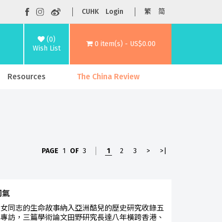
CUHK
Login
繁
简
(0)
0 item(s) - US$0.00
Wish List
Resources
The China Review
PAGE
1
OF
3
1
2
3
>
>|
同氣
長女同志的生命故事納入亞洲酷兒的歷史研究收錄五
物專訪，三篇學術論文田野研究長達八年橫跨香港、