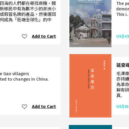
四海的人們都在尋找商機，開
The pe
新移民中有為數不少的非洲小
demons
或假冒名牌的產品，然後運回
This i..
何成為「低端全球化」的中
Add to Cart
US$45
延安
e Gao villagers
毛澤
ted to changes in China.
亦持
為革
鮮有
真..
Add to Cart
US$16