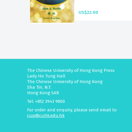
US$22.00
The Chinese University of Hong Kong Press
Lady Ho Tung Hall
The Chinese University of Hong Kong
Sha Tin, N.T.
Hong Kong SAR
Tel: +852 3943 9800
For order and enquiry, please send email to
cup@cuhk.edu.hk