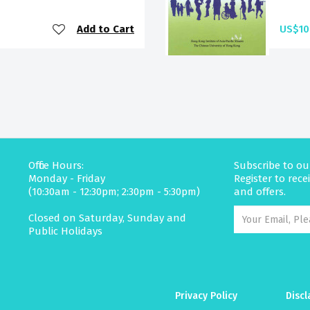
Add to Cart
US$10
Office Hours:
Subscribe to ou
Monday - Friday
Register to rec
(10:30am - 12:30pm; 2:30pm - 5:30pm)
and offers.
Closed on Saturday, Sunday and
Public Holidays
Privacy Policy
Discl