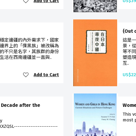
Add to Cart
US$39
(Out
和穩定邊疆的內外需求下，國家
這是
邊界上的「倮黑族」被改稱為
景，
的不只是名字，其族群的身份
等不
生活在西南邊疆並一直與..
塑造
互..
Add to Cart
US$22
 Decade after the
Women
This v
most p
by
ZQSL------------------------