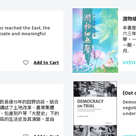
潤物細無
s reached the East, the
本書
borate and meaningful
六三
學，
一期
月..
Add to Cart
US$13
(Out 
民長達15年的田野訪談，結合
Democr
講述了土地改革、農業集體
negoti
、包產到戶等「大歷史」下的
under
區的生活史及其演變，並由