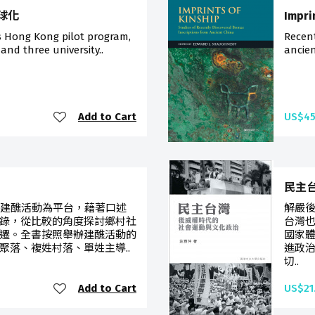
球化
Impri
s Hong Kong pilot program,
Recent
 and three university..
ancien
Add to Cart
US$45
民主
的建醮活動為平台，藉著口述
解嚴
錄，從比較的角度探討鄉村社
台灣
遷。全書按照舉辦建醮活動的
國家
聚落、複姓村落、單姓主導..
進政
切..
Add to Cart
US$21