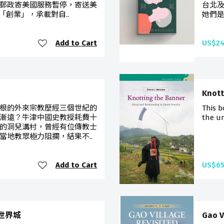
郵政寄美國服務暫停，寄送美
台北及
「創業」，承載對自..
她們是
Add to Cart
US$24
Knott
根的外來宗教歷經三個世紀的
This b
漸遠？牛津中國史教授耗費十
the un
的洞兒溝村，曾經有位傳教士
當地教眾極力阻攔，結果不..
Add to Cart
US$65
國的世界城
Gao V