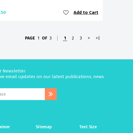
Add to Cart
.50
PAGE
1
OF
3
1
2
3
>
>|
r Newsletter.
eive email updates on our latest publications, news
aimer
Sitemap
Text Size