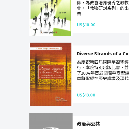
係，為教會培育優秀之教牧
會。「教牧研討系列」的出
告..
US$10.00
Diverse Strands of a 
為慶祝第四屆國際華裔聖經
行，本院特別出版此書，並
了2004年首屆國際華裔聖
章將聖經在歷史處境及現代
US$13.00
政治與公共