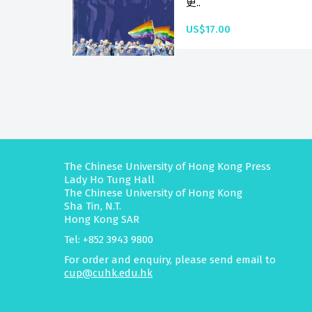
更..
US$17.00
The Chinese University of Hong Kong Press
Lady Ho Tung Hall
The Chinese University of Hong Kong
Sha Tin, N.T.
Hong Kong SAR
Tel: +852 3943 9800
For order and enquiry, please send email to
cup@cuhk.edu.hk