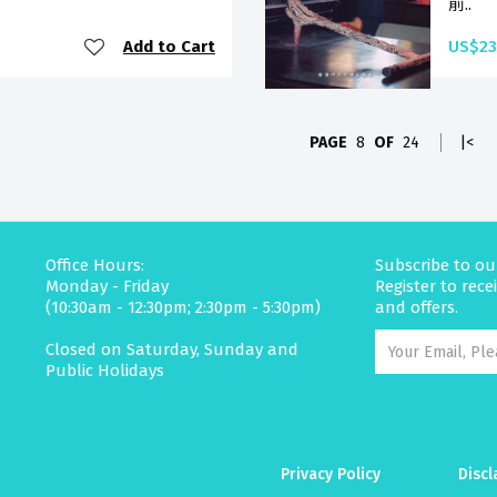
前..
Add to Cart
US$23
PAGE
8
OF
24
|<
Office Hours:
Subscribe to ou
Monday - Friday
Register to rec
(10:30am - 12:30pm; 2:30pm - 5:30pm)
and offers.
Closed on Saturday, Sunday and
Public Holidays
Privacy Policy
Discl