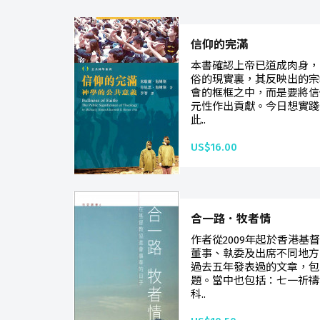
信仰的完滿
本書確認上帝已道成肉身，
俗的現實裏，其反映出的宗
會的框框之中，而是要將信
元性作出貢獻。今日想實踐
此..
US$16.00
合一路．牧者情
作者從2009年起於香港基
董事、執委及出席不同地方
過去五年發表過的文章，包
題。當中也包括：七一祈禱
科..