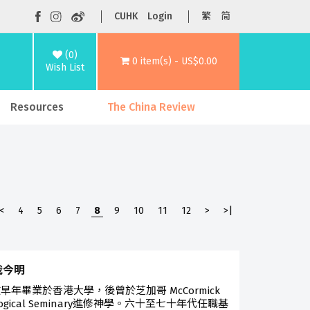
CUHK
Login
繁
简
(0)
0 item(s) - US$0.00
Wish List
Resources
The China Review
<
4
5
6
7
8
9
10
11
12
>
>|
栽今明
早年畢業於香港大學，後曾於芝加哥 McCormick
logical Seminary進修神學。六十至七十年代任職基