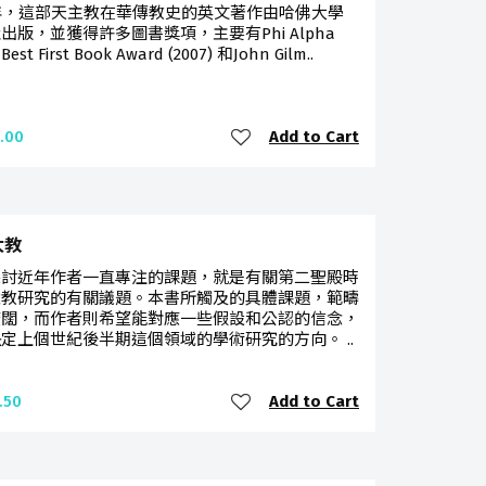
7年，這部天主教在華傳教史的英文著作由哈佛大學
出版，並獲得許多圖書獎項，主要有Phi Alpha
Best First Book Award (2007) 和John Gilm..
Add to Cart
.00
太教
探討近年作者一直專注的課題，就是有關第二聖殿時
太教研究的有關議題。本書所觸及的具體課題，範疇
廣闊，而作者則希望能對應一些假設和公認的信念，
定上個世紀後半期這個領域的學術研究的方向。 ..
Add to Cart
.50