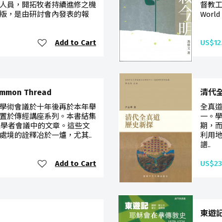
人員，開拓牧者持續進修之機
督教工
版，是由研討會內發表的報
World 
Add to Cart
US$12
Common Thread
清代
學術會議於十年後再於本年舉
全真
置於傳經講座系列。本書結集
一。
經學者會議中的文章。這些文
期，
處境的詮釋冶於一爐，尤其..
利用
譜..
Add to Cart
US$23
東遊