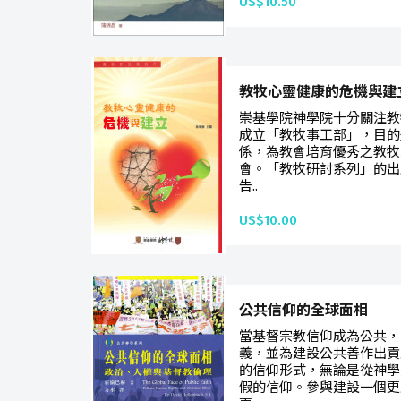
US$10.50
教牧心靈健康的危機與建
崇基學院神學院十分關注教
成立「教牧事工部」，目的
係，為教會培育優秀之教牧
會。「教牧研討系列」的出
告..
US$10.00
公共信仰的全球面相
當基督宗教信仰成為公共，
義，並為建設公共善作出貢
的信仰形式，無論是從神學
假的信仰。參與建設一個更