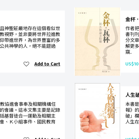
金杯
且神聖莊嚴地存在這個看似世
作者
教視野，並非要將世界拉進教
書刊
仰帶進世界，為世界豐富的多
分文
公共神學的人，絕不能錯過
解更
窺..
Add to Cart
US$10
人生
督教協進會事奉及相關機構任
本書是
的會議。這本文集主要是記錄
報》
括基督徒合一運動及相關主
破」
會、Ｋ小組事件、國民教育
人生在