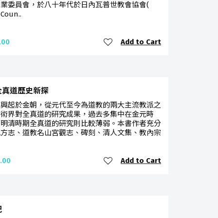
業委員會，於八十年代於日內瓦普世教會協會(
Coun..
Add to Cart
.00
全真道歷史新探
道興起於金朝，從元代至今為道教的兩大主流教派之
學術界對全真道的研究成果，過去多集中在金元時
而明清時期全真道的研究則比較薄弱。本書作者充分
地方志、道教名山宮觀志、碑刻、清人文集、教內宗
Add to Cart
.00
記