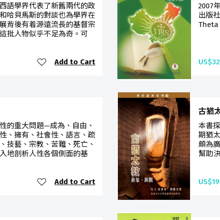
西語學界代表了新舊兩代的政
200
和哈貝馬斯的對談也為學界在
出版社
展背後有着源遠流長的基督宗
Theta 
這批人物似乎不足為奇。可
Add to Cart
US$32
古猶
性的重大問題—成為、自由、
本書
性、擁有、社會性、語言、疏
期猶
、技藝、宗教、苦難、死亡、
頗為
入地剖析人性各個側面的基
幫助決
Add to Cart
US$19