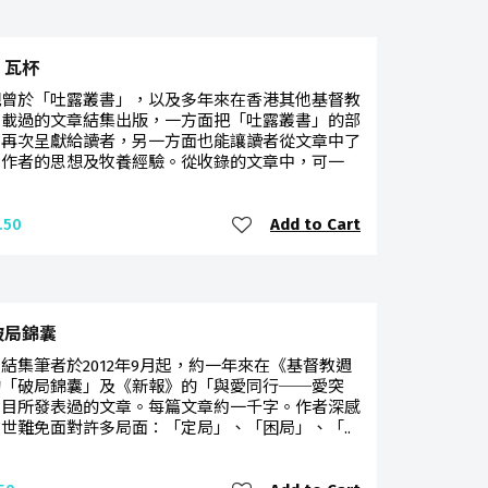
．瓦杯
把曾於「吐露叢書」，以及多年來在香港其他基督教
刊載過的文章結集出版，一方面把「吐露叢書」的部
章再次呈獻給讀者，另一方面也能讓讀者從文章中了
多作者的思想及牧養經驗。從收錄的文章中，可一
Add to Cart
.50
破局錦囊
結集筆者於2012年9月起，約一年來在《基督教週
的「破局錦囊」及《新報》的「與愛同行──愛突
欄目所發表過的文章。每篇文章約一千字。作者深感
世難免面對許多局面：「定局」、「困局」、「..