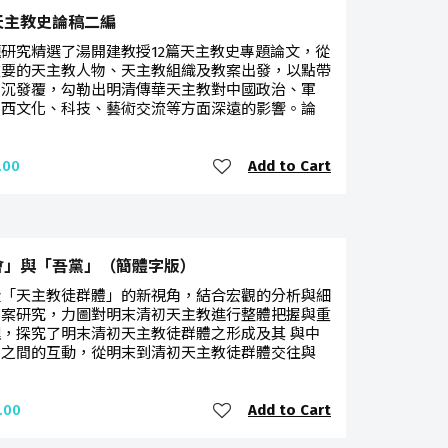
天主教史論稿二編
研究精選了湯開建教授12篇天主教史專題論文，從
重要的天主教人物、天主教組織及教案出發，以點帶
鉤沉發覆，勾勒出明清傳華天主教對中國政治、軍
中西文化、科技、藝術交流等方面深遠的影響。論
Add to Cart
.00
會」與「吾黨」（簡體字版）
從「天主教徒群體」的新視角，結合宏觀的分析與細
個案研究，力圖對明末清初天主教進行整體把握與重
，探究了明末清初天主教徒群體之形成及其 與中
會之間的互動，從明末到清初天主教徒群體交往與
Add to Cart
.00