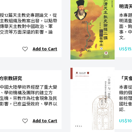
明清
授12篇天主教史專題論文，從
本專題
主教組織及教案出發，以點帶
明清
傳華天主教對中國政治、軍
面、
交流等方面深遠的影響。論
事，
文..
Add to Cart
US$15
的宗教研究
「天
中國大陸學術界經歷了重大變
本書
、學術機構及團隊的建立方
緻的
生機。宗教作為社會現象及民
新梳理
影響，已愈益受政府、學界以
國社
認..
Add to Cart
US$10