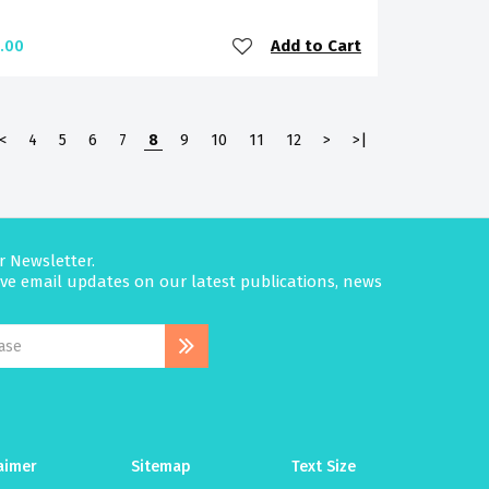
Add to Cart
.00
<
4
5
6
7
8
9
10
11
12
>
>|
r Newsletter.
eive email updates on our latest publications, news
aimer
Sitemap
Text Size