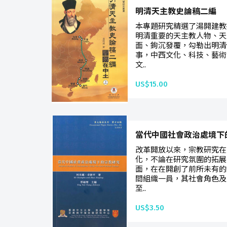
明清天主教史論稿二編
本專題研究精選了湯開建教
明清重要的天主教人物、天
面、鉤沉發覆，勾勒出明清
事，中西文化、科技、藝術
文..
US$15.00
當代中國社會政治處境下
改革開放以來，宗教研究在
化，不論在研究氛圍的拓展
面，在在開創了前所未有的
間組織一員，其社會角色及
至..
US$3.50