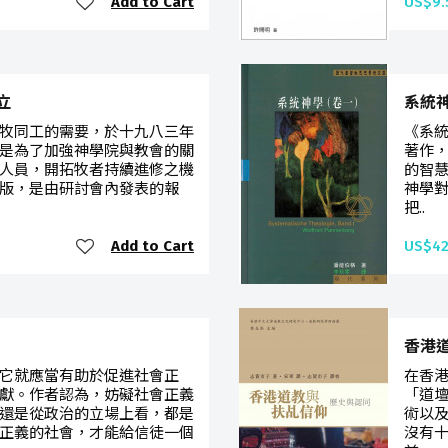
Add to Cart
US$9.
立
系統
牧同工的需要，於十九八三年
《系
是為了加強神學院與教會的關
著作
人員，開拓牧者持續進修之機
的智
版，是由研討會內發表的報
神學
把..
Add to Cart
US$42
香港
它就應當有助於促進社會正
在香
獻。作者認為，妨礙社會正義
「道
還是從政治的立場上看，都是
術以
正義的社會，才能給信徒一個
沒有