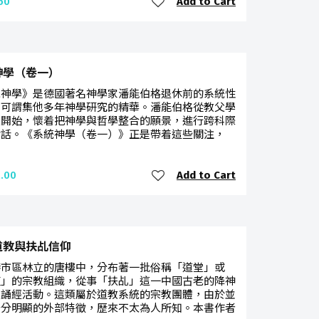
Add to Cart
50
神學（卷一）
統神學》是德國著名神學家潘能伯格退休前的系統性
，可謂集他多年神學研究的精華。潘能伯格從教父學
慧開始，懷着把神學與哲學整合的願景，進行跨科際
對話。《系統神學（卷一）》正是帶着這些關注，
Add to Cart
.00
道教與扶乩信仰
港市區林立的唐樓中，分布著一批俗稱「道堂」或
壇」的宗教組織，從事「扶乩」這一中國古老的降神
及誦經活動。這類屬於道教系統的宗教團體，由於並
十分明顯的外部特徵，歷來不太為人所知。本書作者