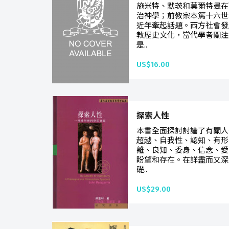
施米特、默茨和莫爾特曼在
治神學；前教宗本篤十六世
近年牽起話題。西方社會發
教歷史文化，當代學者關注
是..
US$16.00
探索人性
本書全面探討討論了有關人
超越、自我性、認知、有形
離、良知、委身、信念、愛
盼望和存在。在詳盡而又深
礎..
US$29.00