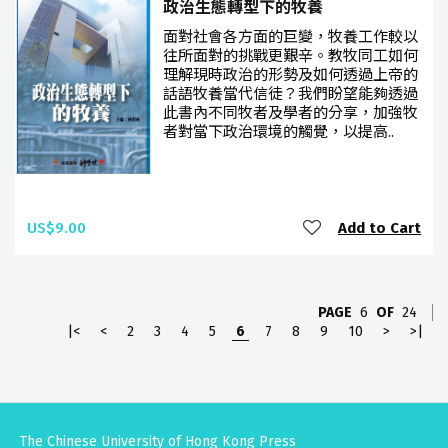
政治生態轉型下的牧養
面對社會各方面的巨變，牧養工作較以
往所面對的挑戰更艱辛。教牧同工如何
理解現時政治的形勢及如何透過上帝的
話語牧養當代信徒？我們盼望能夠透過
此書內不同牧者及學者的分享，加強牧
者對當下政治環境的觸覺，以提高..
US$9.00
Add to Cart
PAGE
6
OF
24
|<
<
2
3
4
5
6
7
8
9
10
>
>|
The Chinese University of Hong Kong Press