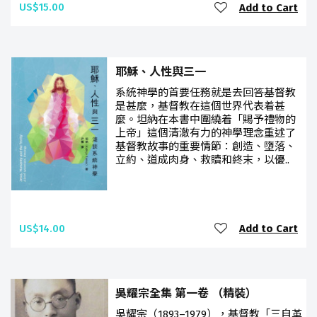
US$15.00
Add to Cart
耶穌、人性與三一
系統神學的首要任務就是去回答基督教
是甚麼，基督教在這個世界代表着甚
麼。坦納在本書中圍繞着「賜予禮物的
上帝」這個清澈有力的神學理念重述了
基督教故事的重要情節：創造、墮落、
立約、道成肉身、救贖和終末，以優..
US$14.00
Add to Cart
吳耀宗全集 第一卷 （精裝）
吳耀宗（1893–1979），基督教「三自革