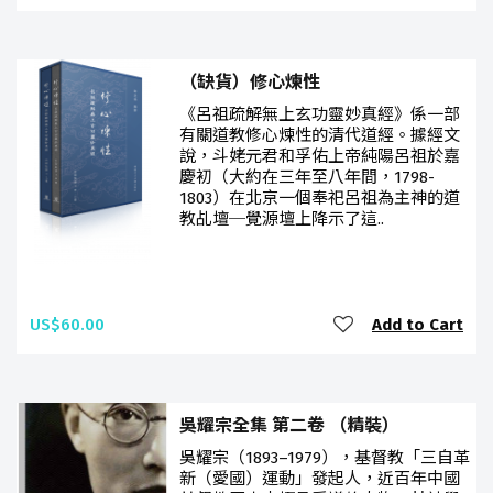
（缺貨）修心煉性
《呂祖疏解無上玄功靈妙真經》係一部
有關道教修心煉性的清代道經。據經文
說，斗姥元君和孚佑上帝純陽呂祖於嘉
慶初（大約在三年至八年間，1798-
1803）在北京一個奉祀呂祖為主神的道
教乩壇─覺源壇上降示了這..
US$60.00
Add to Cart
吳耀宗全集 第二卷 （精裝）
吳耀宗（1893–1979），基督教「三自革
新（愛國）運動」發起人，近百年中國