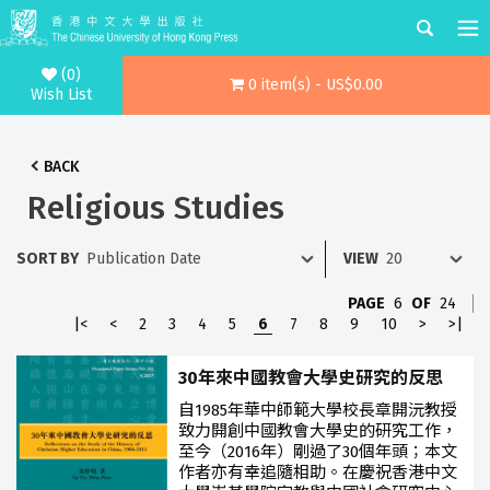
(0)
0 item(s) - US$0.00
Wish List
BACK
Religious Studies
SORT BY
VIEW
PAGE
6
OF
24
|<
<
2
3
4
5
6
7
8
9
10
>
>|
30年來中國教會大學史研究的反思
自1985年華中師範大學校長章開沅教授
致力開創中國教會大學史的研究工作，
至今（2016年）剛過了30個年頭；本文
作者亦有幸追隨相助。在慶祝香港中文