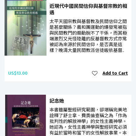
近現代中國民間信仰與基督宗教的相
遇
太平天國宗教與基督教及民間信仰之間
是甚麼關係？義和團運動的爆發常被指
與民間教門的煽動脫不了干係，而其極
端激烈又光怪陸離的反基督教方式亦常
被認為來源於民間信仰，是否真是這
樣？晚清大量民間教派信徒皈依基督..
US$13.00
Add to Cart
記念她
本書雖屬聖經研究範圍，卻堪稱完美地
詮釋了舒士拿．費奧倫查稱之為「作為
批判性的解放神學」的女性主義神學。
她認為，女性主義神學與聖經研究必須
有益於當時和當下的女性解放事業。本