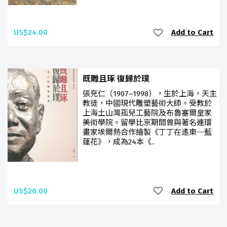
US$24.00
Add to Cart
既雕且琢 復歸於璞
張充仁（1907–1998），生於上海，天主
教徒，中國現代雕塑藝術大師。受教於
上海土山灣孤兒工藝院及布魯塞爾皇家
美術學院。留學比京期間曾與著名連環
畫家埃爾熱合作繪製《丁丁在逺東─藍
蓮花》，成為24本《..
US$26.00
Add to Cart