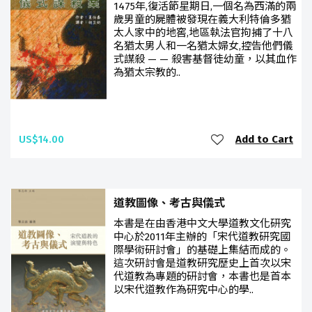
1475年,復活節星期日,一個名為西滿的兩
歲男童的屍體被發現在義大利特倫多猶
太人家中的地窖,地區執法官拘捕了十八
名猶太男人和一名猶太婦女,控告他們儀
式謀殺 — — 殺害基督徒幼童，以其血作
為猶太宗教的..
US$14.00
Add to Cart
道教圖像、考古與儀式
本書是在由香港中文大學道教文化研究
中心於2011年主辦的「宋代道教研究國
際學術研討會」的基礎上集結而成的。
這次研討會是道教研究歷史上首次以宋
代道教為專題的研討會，本書也是首本
以宋代道教作為研究中心的學..