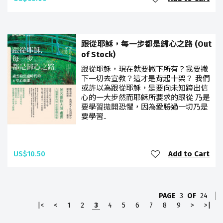
跟從耶穌，每一步都是歸心之路 (Out
of Stock)
跟從耶穌，現在就要撇下所有？我要撇
下一切去宣教？這才是背起十架？ 我們
或許以為跟從耶穌，是要向未知跨出信
心的一大步然而耶穌所要求的跟從 乃是
要學習拋開恐懼，因為愛勝過一切乃是
要學習..
US$10.50
Add to Cart
PAGE
3
OF
24
|<
<
1
2
3
4
5
6
7
8
9
>
>|