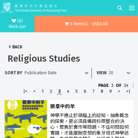
(0)
0 item(s) - US$0.00
Wish List
BACK
Religious Studies
SORT BY
VIEW
PAGE
3
OF
24
|<
<
1
2
3
4
5
6
7
8
9
>
>|
狼羣中的羊
神學不應止於頭腦上的認知、抽象概念
的探索，更必須具備跨科際整合的決
心，聚焦於實作等問題，不住叩問如何
實踐，才能擺脫空想的象牙塔式神學迷