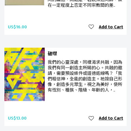
在一定程度上否定不同宗教間的差..
US$16.00
Add to Cart
破噤
我們的心靈深處，同樣渴求共融，因為
我們有同一創造主所賜的心。共融的邀
請，需要預設條件或道德底線嗎？「我
們相信神，全能的創造主。祂按自己形
像，創造多元眾生，視之為美好，使所
有性別、種族、階級、年齡的人，..
US$13.00
Add to Cart