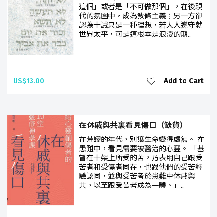
這個」或者是「不可做那個」，在後現
代的氛圍中，成為教條主義；另一方卻
認為十誡只是一種理想，若人人遵守就
世界太平，可是這根本是浪漫的期..
US$13.00
Add to Cart
在休戚與共裏看見傷口（缺貨）
在荒謬的年代，別讓生命變得虛無。 在
患難中，看見需要被醫治的心靈。 「基
督在十架上所受的苦，乃表明自己跟受
苦者和受傷者同在，也跟他們的受苦經
驗認同，並與受苦者於患難中休戚與
共，以至跟受苦者成為一體。」..