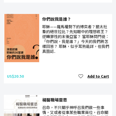
你們說我是誰？
耶穌——羅馬權勢下的博奕者？猶太社
羣的絕世拉比？先知眼中的理想君王？
逆轉罪性的末後亞當？ 當耶穌問門徒：
「你們說，我是誰？」今天的我們將怎
樣回答？ 耶穌，似乎耳熟能詳，但我們
真箇認..
US$20.50
Add to Cart
楊醫職場靈思
召命，不只關乎神呼召我們做一些事
情，又或者從事某些職業崗位，召命關