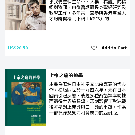
乎我們整個生命⋯⋯人稱「楊醫」的楊
錫鏘牧師，由從醫轉而投身聖經研究及
教學工作，多年來一直參與香港專業人
才服務機構（下稱 HKPES）的..
US$20.50
Add to Cart
上帝之痛的神學
本書為著名日本神學家北森嘉藏的代表
作，初版問世於一九四六年，先在日本
國內引起反響，後經多種西語譯本助推
而贏得世界級聲望，深刻影響了歐洲戰
後神學對上帝論與三一論的重塑。作為
一部充滿想象力和意志力的亞洲版..