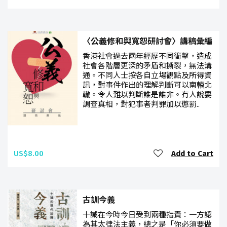
〈公義修和與寬恕研討會〉講稿彙編
香港社會過去兩年經歷不同衝擊，造成
社會各階層更深的矛盾和撕裂，無法溝
通。不同人士按各自立場觀點及所得資
訊，對事件作出的理解判斷可以南轅北
轍。令人難以判斷誰是誰非。有人說要
調查真相，對犯事者判罪加以懲罰..
US$8.00
Add to Cart
古訓今義
十誡在今時今日受到兩種指責：一方認
為其太律法主義，總之是「你必須要做