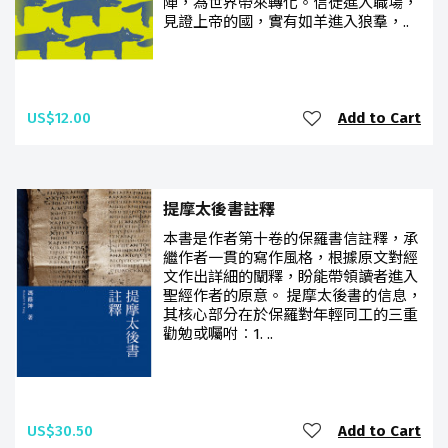
陣，為世界帶來轉化。信徒進入職場，
見證上帝的國，實有如羊進入狼羣，..
US$12.00
Add to Cart
提摩太後書註釋
本書是作者第十卷的保羅書信註釋，承
繼作者一貫的寫作風格，根據原文對經
文作出詳細的闡釋，盼能帶領讀者進入
聖經作者的原意。 提摩太後書的信息，
其核心部分在於保羅對年輕同工的三重
勸勉或囑咐︰1. ..
US$30.50
Add to Cart