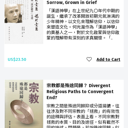
Sorrow, Grown in Grief
「漢語神學」在上世紀九〇年代中期的
誕生，繼承了改革開放初期元氣淋漓的
少年精神，以文化來理解信仰，以信仰
來塑造文化。何光滬作為「漢語神學」
的奠基人之一，對於文化啟蒙與信仰啟
蒙的理解帶有深刻的求真關懷。「..
US$23.50
Add to Cart
宗教都是殊途同歸？ Divergent
Religious Paths to Convergent
End?
宗教之間是殊途同歸抑或分道揚鑣，往
往涉及對不同宗教的「拯救」的有效性
的詮釋與評估。表面上看，不同宗教對
拯救的本質、目的及途徑，似有截然不
同的論述。問題是，若說殊途同歸，似