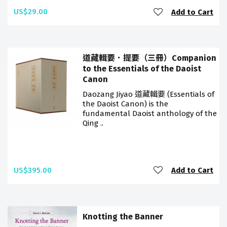
US$29.00
Add to Cart
道藏輯要．提要（三冊）Companion
to the Essentials of the Daoist
Canon
Daozang Jiyao 道藏輯要 (Essentials of
the Daoist Canon) is the
fundamental Daoist anthology of the
Qing ..
US$395.00
Add to Cart
Knotting the Banner