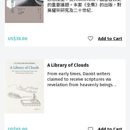
的重要議題。本套《全集》的出版，對
吳耀宗研究及二十世紀..
US$38.00
Add to Cart
A Library of Clouds
From early times, Daoist writers
claimed to receive scriptures via
revelation from heavenly beings. ..
US$65.00
Add to Cart