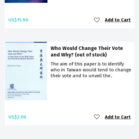
US$15.00
Add to Cart
Who Would Change Their Vote
and Why? (out of stock)
The aim of this paper is to identify
who in Taiwan would tend to change
their vote and to unveil the..
US$3.00
Add to Cart