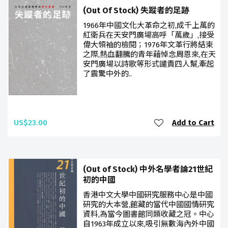
(Out Of Stock) 失蹤者的足跡
1966年中國文化大革命之初,成千上萬的
紅衛兵在天安門廣場高呼「萬歲」,接受
偉大領袖的檢閱；1976年文革行將結束
之際,熱血翻騰的青年藉悼念周恩來,在天
安門廣場以詩歌等形式譴責四人幫,牽起
了震驚中外的..
US$23.00
Add to Cart
(Out of Stock) 中外名學者論21世紀
初的中國
香港中文大學中國研究服務中心是中國
研究的大本營,館藏的當代中國國情研究
資料,為當今圖書館同類收藏之冠。中心
自1963年成立以來,吸引無數海內外中國