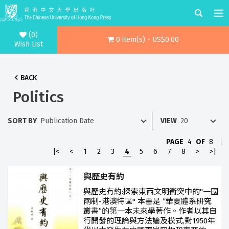
(0)
0 item(s) - US$0.00
Wish List
BACK
Politics
SORT BY
VIEW
PAGE
4
OF
8
|<
<
1
2
3
4
5
6
7
8
>
>|
與歷史有約
與歷史有約:探索東西文明衝突中的"一國
兩制-港澳特區" 本書是 “華夏體系研究
叢書”的第一本未來學著作。作者以其自
行開發的理論與方法論及模式,對1950年