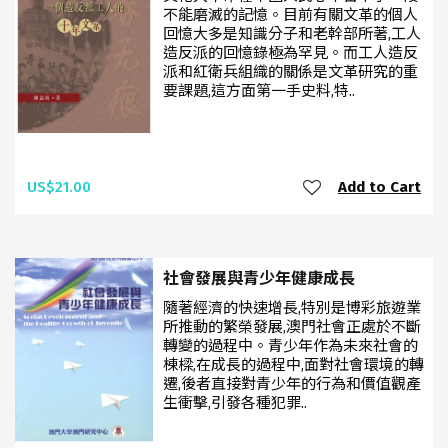
不能磨滅的記憶。目前有關文革的個人
回憶大多是知識分子和老幹部所著,工人
造反派的回憶錄極為罕見。而工人造反
派和紅衛兵組織的關係是文革研究的重
要課題,這方面第一手史料,特..
US$21.00
Add to Cart
社會發展與青少年健康成長
隨著經濟的快速增長,特別是博彩旅遊業
所推動的繁榮發展,澳門社會正處於不斷
轉變的過程中。青少年作為未來社會的
棟樑,在成長的過程中,面對社會環境的轉
遷,後者直接對青少年的行為和價值觀產
生衝擊,引發各種犯罪..