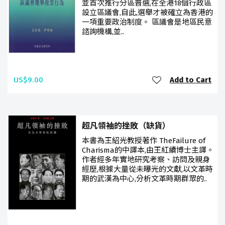
並首次推行分區普選,在全港18個行政區
設立區議會,自此,選舉才被確立為香港的
一項重要政治制度。 區議會是地區民意
諮詢機構,並..
US$9.00
Add to Cart
超凡領袖的挫敗（缺貨）
本書為王紹光教授著作 TheFailure of
Charisma的中譯本,由王紅續博士主譯。
作者經多年實地研究考察、訪問及親身
經歷,根據大量從未曝光的文獻,以文革時
期的武漢為中心,分析文革時期群眾的..