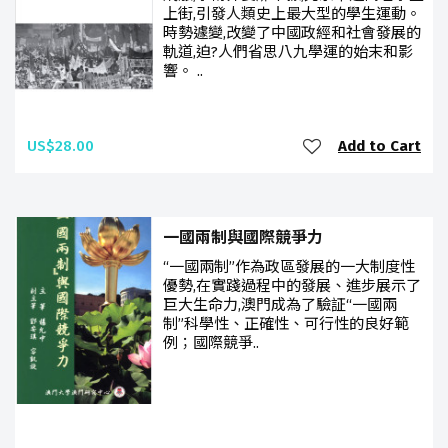
上街,引發人類史上最大型的學生運動。
時勢遽變,改變了中國政經和社會發展的
軌道,迫?人們省思八九學運的始末和影
響。 ..
US$28.00
Add to Cart
一國兩制與國際競爭力
“一國兩制”作為政區發展的一大制度性
優勢,在實踐過程中的發展、進步展示了
巨大生命力,澳門成為了驗証“一國兩
制”科學性、正確性、可行性的良好範
例；國際競爭..