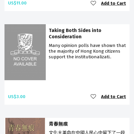
US$11.00
Add to Cart
Taking Both Sides into
Consideration
Many opinion polls have shown that
the majority of Hong Kong citizens
support the institutionalizati..
US$3.00
Add to Cart
青春無痕
文化大革命在中國人民心中留下了一段