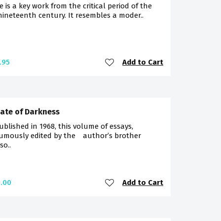
e is a key work from the critical period of the
nineteenth century. It resembles a moder..
Add to Cart
.95
ate of Darkness
published in 1968, this volume of essays,
umously edited by the author’s brother
so..
Add to Cart
.00