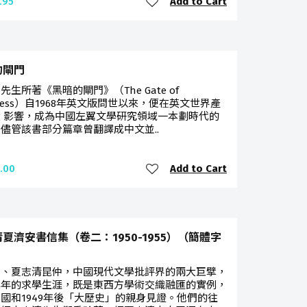
Add to Cart
.95
的閘門
先生所著《黑暗的閘門》（The Gate of
kness）自1968年英文版問世以來，便在英文世界產
 影響，成為中國左翼文學研究領域一本劃時代的
儘管該書部分篇章曾翻譯成中文並..
Add to Cart
.00
夏濟安書信集（卷二：1950-1955）（簡體字
安、夏志清昆仲，中國現代文學批評界的兩大巨擘，
早年的求學生涯，既是東西方學術交織融匯的實例，
國和1949年後「大歷史」的親身見證。他們的往