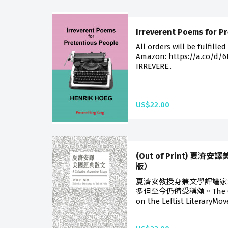
Irreverent Poems for P
All orders will be fulfilled
Amazon: https://a.co/d/6I1
IRREVERE..
US$22.00
(Out of Print) 
版）
夏濟安教授身兼文學評論家
多但至今仍備受稱頌。The Gate 
on the Leftist LiteraryMov