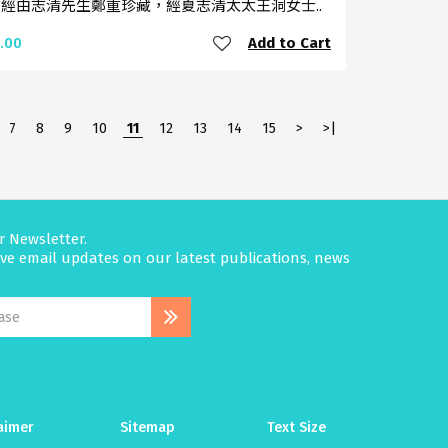
經由志清先生鄭重珍藏，經夏志清太太王洞女士..
Add to Cart
.00
7
8
9
10
11
12
13
14
15
>
>|
r Newsletter.
eive email updates on our latest publications, news
aimer
Sitemap
Text Size