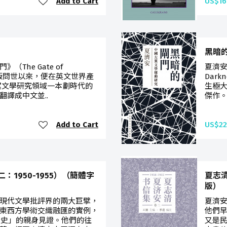
Add to Cart
US$16
黑暗
The Gate of
夏濟安
年英文版問世以來，便在英文世界產
Dar
翼文學研究領域一本劃時代的
生極大
譯成中文並..
傑作。
Add to Cart
US$22
1950-1955）（簡體字
夏志清
版）
現代文學批評界的兩大巨擘，
夏濟
東西方學術交織融匯的實例，
他們
歷史」的親身見證。他們的往
又是民