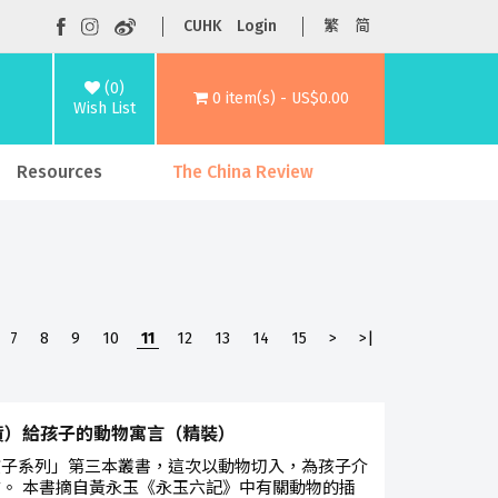
CUHK
Login
繁
简
(0)
0 item(s) - US$0.00
Wish List
Resources
The China Review
7
8
9
10
11
12
13
14
15
>
>|
貨）給孩子的動物寓言（精裝）
孩子系列」第三本叢書，這次以動物切入，為孩子介
。 本書摘自黃永玉《永玉六記》中有關動物的插