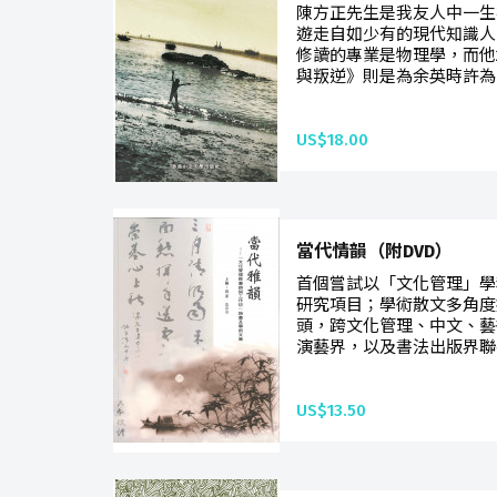
陳方正先生是我友人中一生
遊走自如少有的現代知識人
修讀的專業是物理學，而他2
與叛逆》則是為余英時許為
US$18.00
當代情韻（附DVD）
首個嘗試以「文化管理」學
研究項目；學術散文多角度
頭，跨文化管理、中文、藝
演藝界，以及書法出版界聯手
US$13.50