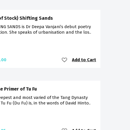
of Stock) Shifting Sands
NG SANDS is Dr Deepa Vanjani’s debut poetry
tion. She speaks of urbanisation and the los..
Add to Cart
.00
le Primer of Tu Fu
eepest and most varied of the Tang Dynasty
 Tu Fu (Du Fu) is, in the words of David Hinto..