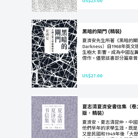
US$23.00
黑暗的閘門 (精裝)
夏濟安先生所著《黑暗的閘門》（
Darkness）自1968
生極大 影響，成為中國左
傑作。儘管該書部分篇章曾翻
US$27.00
夏志清夏濟安書信集（卷二：
版．精裝）
夏濟安、夏志清昆仲，中國
他們早年的求學生涯，既是
又是民國和1949年後「大