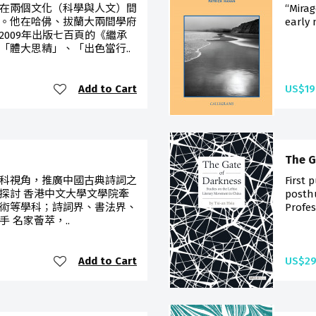
在兩個文化（科學與人文）間
“Mirag
。他在哈佛、拔蘭大兩間學府
early 
009年出版七百頁的《繼承
「體大思精」、「出色當行..
Add to Cart
US$19
The G
科視角，推廣中國古典詩詞之
First 
探討 香港中文大學文學院牽
posth
術等學科；詩詞界、書法界、
Profes
 名家薈萃，..
Add to Cart
US$29