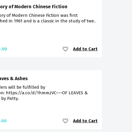
tory of Modern Chinese Fiction
ory of Modern Chinese Fiction was first
hed in 1961 and is a classic in the study of twe..
Add to Cart
.00
aves & Ashes
ders will be fulfilled by
n: https://a.co/d/1hmmzVC~~~OF LEAVES &
by Patty..
Add to Cart
.00