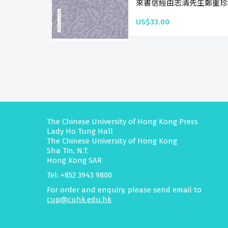
來書信經由志清先生鄭重珍
US$33.00
The Chinese University of Hong Kong Press
Lady Ho Tung Hall
The Chinese University of Hong Kong
Sha Tin, N.T.
Hong Kong SAR
Tel: +852 3943 9800
For order and enquiry, please send email to
cup@cuhk.edu.hk