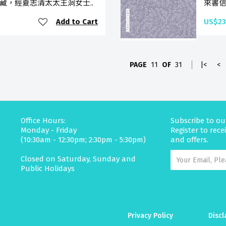
藏，經夏志清太太王洞女士..
來書信
Add to Cart
US$23
PAGE
11
OF
31
|<
<
Office Hours:
Subscribe to ou
Monday - Friday
Register to rec
(10:30am - 12:30pm; 2:30pm - 5:30pm)
and offers.
Closed on Saturday, Sunday and
Public Holidays
Privacy Policy
Discl