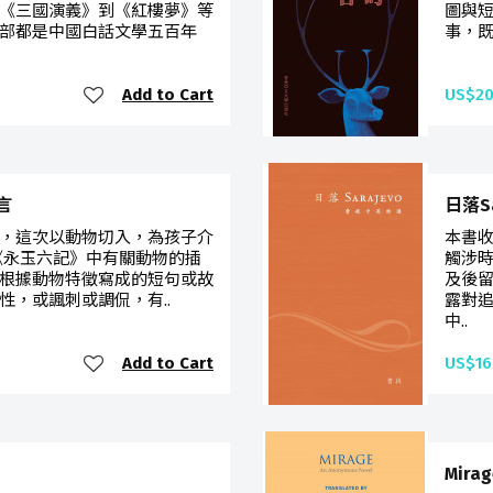
《三國演義》到《紅樓夢》等
圖與
部都是中國白話文學五百年
事，既
Add to Cart
US$20
言
日落Sa
，這次以動物切入，為孩子介
本書
《永玉六記》中有關動物的插
觸涉
根據動物特徵寫成的短句或故
及後
性，或諷刺或調侃，有..
露對
中..
Add to Cart
US$16
Mirag