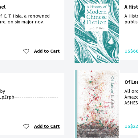
vel
A His
f. C. T. Hsia, a renowned
A Hist
re, on six major nov..
publis
Add to Cart
US$60
Of Le
 by
All or
Zrpb------------------------
Amazo
ASHES 
Add to Cart
US$22