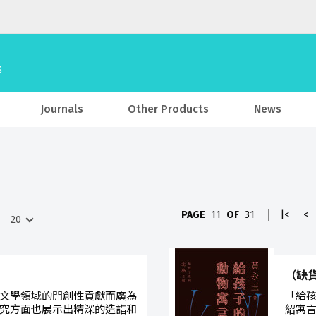
Journals
Other Products
News
PAGE
11
OF
31
|<
<
）
（缺
文學領域的開創性貢獻而廣為
「給
究方面也展示出精深的造詣和
紹寓言