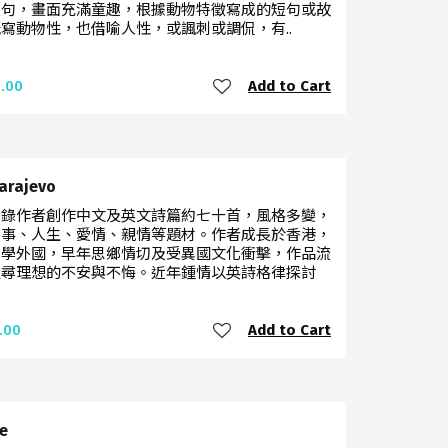
短句，畫面充滿童趣，根據動物特徵寫成的短句或故
寫動物性，也借喻人性，或諷刺或調侃，有..
Add to Cart
.00
rajevo
收錄作者創作中文及英文詩篇約七十首，風格多變，
時事、人生、愛情、親情等題材。作者成長於香港，
留學外國，早年思鄉情切及受異國文化衝擊，作品流
追尋理想的不安與不悔。近年鍾情以英詩格律探討
Add to Cart
.00
e