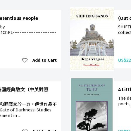
retentious People
(Out 
 by
SHIFTI
ChRL-------------------------
collec
Add to Cart
US$22
夏濟安譯美國經典散文（中英對照
A Litt
The d
poets,
和翻譯家於一身，傳世作品不
of Darkness: Studies
ement in ..