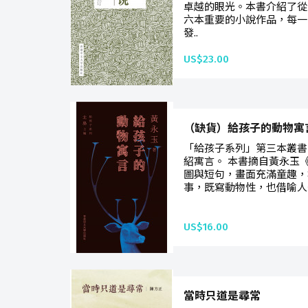
卓越的眼光。本書介紹了從
六本重要的小說作品，每一
發..
US$23.00
（缺貨）給孩子的動物寓
「給孩子系列」第三本叢書
紹寓言。 本書摘自黃永玉
圖與短句，畫面充滿童趣，
事，既寫動物性，也借喻人
US$16.00
當時只道是尋常