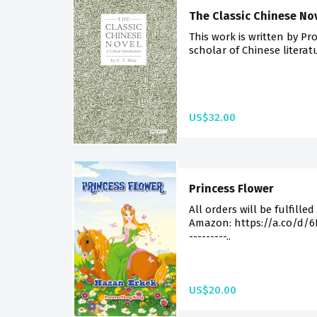
The Classic Chinese No
This work is written by Pro
scholar of Chinese literatu
US$32.00
Princess Flower
All orders will be fulfilled
Amazon: https://a.co/d/6Lp
---------..
US$20.00