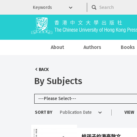
About
Authors
Books
BACK
By Subjects
SORT BY
VIEW
給孩子的港臺散文