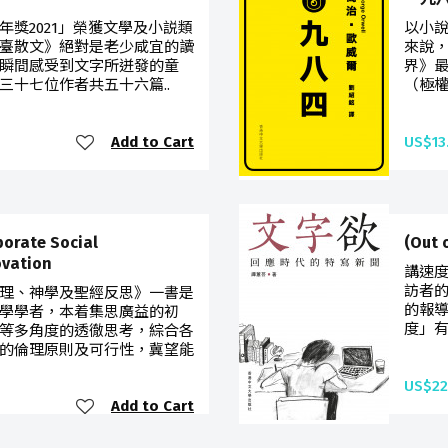
獎2021」榮獲文學及小説類
以小
臺散文》絕對是老少咸宜的讀
來說
瞬間感受到文字所迸發的童
界》最
三十七位作者共五十六篇..
（極權
Add to Cart
US$13
ate Social
(Out
ovation
講速度
訪者
理、神學及聖經反思》一書是
的報
學學者，本着集思廣益的初
度」有
等多角度的透徹思考，綜合各
的倫理原則及可行性，冀望能
US$22
Add to Cart