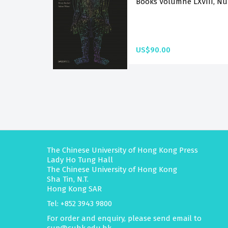
Books Volumne LXVIII, Num
US$90.00
The Chinese University of Hong Kong Press
Lady Ho Tung Hall
The Chinese University of Hong Kong
Sha Tin, N.T.
Hong Kong SAR
Tel: +852 3943 9800
For order and enquiry, please send email to