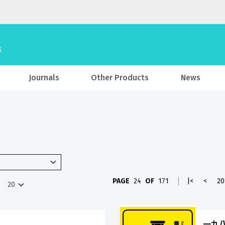
Journals
Other Products
News
PAGE
24
OF
171
|<
<
20
一九