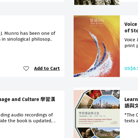
Voice
of St
 J. Munro has been one of
in sinological philosop..
Voice
print 
Add to Cart
US$6.
guage and Culture 學習漢
Learn
語與文
ding audio recordings of
*The Q
ide the book is updated, ..
texts 