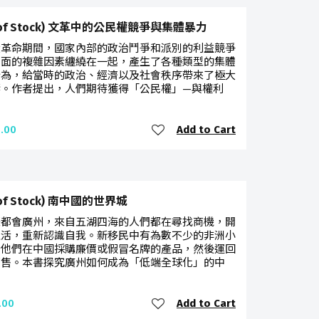
t of Stock) 文革中的公民權競爭與集體暴力
大革命期間，國家內部的政治鬥爭和派別的利益競爭
方面的複雜因素纏繞在一起，產生了各種類型的集體
行為，給當時的政治、經濟以及社會秩序帶來了極大
響。作者提出，人們期待獲得「公民權」—與權利
Add to Cart
.00
 of Stock) 南中國的世界城
際都會廣州，來自五湖四海的人們都在尋找商機，開
生活，重新認識自我。新移民中有為數不少的非洲小
，他們在中國採購廉價或假冒名牌的產品，然後運回
銷售。本書探究廣州如何成為「低端全球化」的中
Add to Cart
.00