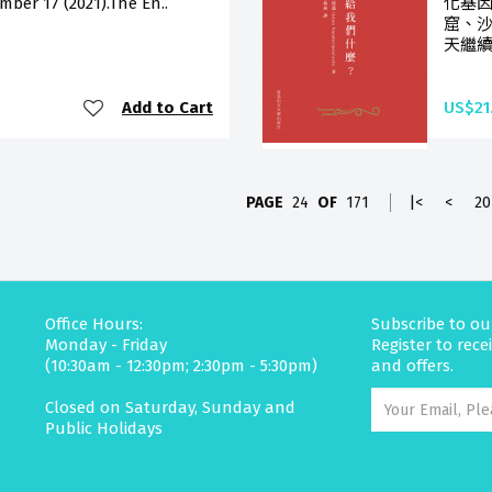
ber 17 (2021).The En..
化基因
窟、
天繼續
Add to Cart
US$21
PAGE
24
OF
171
|<
<
20
Office Hours:
Subscribe to ou
Monday - Friday
Register to rec
(10:30am - 12:30pm; 2:30pm - 5:30pm)
and offers.
Closed on Saturday, Sunday and
Public Holidays