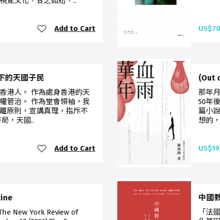
視覺文化，甘之如貽，..
Add to Cart
US$70
權管治下的天國子民
(Out
香港人。 作為處身香港的天
那年
權管治。 作為堂會領袖，我
50年
離原則，宣講真理，指斥不
篇小說
局，天國..
想的，
Add to Cart
US$19
cine
中國
 The New York Review of
「法