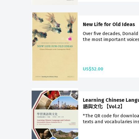
New Life for Old Ideas
Over five decades, Donald
the most important voices 
US$52.00
Learning Chinese Lan
語與文化 【Vol.2】
*The QR code for downloa
texts and vocabularies ins