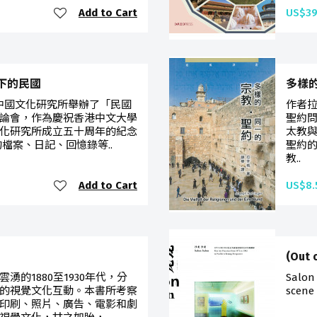
Add to Cart
US$39
人筆下的民國
多樣
學中國文化研究所舉辦了「民國
作者
論會，作為慶祝香港中文大學
聖約
化研究所成立五十周年的紀念
太教
檔案、日記、回憶錄等..
聖約
教..
Add to Cart
US$8.
(Out 
的1880至1930年代，分
Salon 
的視覺文化互動。本書所考察
scene 
印刷、照片、廣告、電影和劇