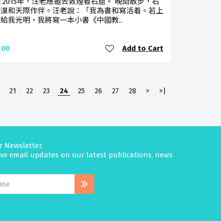
 2015年，汪老應邀去敦煌看石窟。 晚間散步，石
沙漠和天際作伴。汪老說：「我為書和寫活着。若上
給我光明，我將寫一本小書《中國教..
Add to Cart
.00
21
22
23
24
25
26
27
28
>
>|
r Newsletter.
eive email updates on our latest publications, news