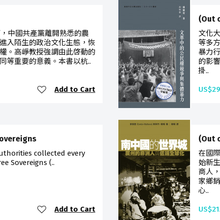
(Ou
下，中國共產黨離開熟悉的農
文化
進入陌生的政治文化生態，恢
等多
權。高崢教授強調由此啓動的
暴力
同等重要的意義。本書以杭..
的影
掛..
Add to Cart
US$29
Sovereigns
(Out
uthorities collected every
在國
ee Sovereigns (..
始新
商人
家鄉
心..
Add to Cart
US$21