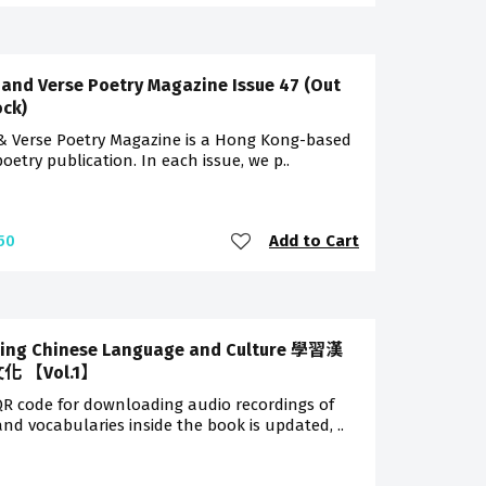
 and Verse Poetry Magazine Issue 47 (Out
ock)
 & Verse Poetry Magazine is a Hong Kong-based
poetry publication. In each issue, we p..
Add to Cart
50
ing Chinese Language and Culture 學習漢
化 【Vol.1】
R code for downloading audio recordings of
and vocabularies inside the book is updated, ..