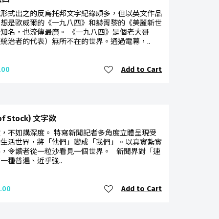
說形式出之的反烏托邦文字紀錄頗多，但以英文作品
，想是歐威爾的《一九八四》和赫胥黎的《美麗新世
知名，也流傳最廣。 《一九八四》是個老大哥
統治者的代表）無所不在的世界。通過電幕，..
Add to Cart
.00
 of Stock) 文字欲
，不如講深度。 特寫新聞記者多角度立體呈現受
的生活世界，將「他們」變成「我們」。以真實紮實
導，令讀者從一粒沙看見一個世界。 新聞界對「速
一種普遍、近乎強..
Add to Cart
.00