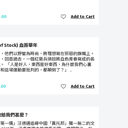
Add to Cart
.00
 of Stock) 血雨華年
月，他們以野蠻為時尚，將理想寫在邪惡的旗幟上。
後，回首過去，一個紅衛兵頭目將血色青春寫成的長
。 「人是好人，東西是好東西，為什麼我們心裏
和這場運動要批判的，都顛倒了？」 ..
Add to Cart
.00
教給我們甚麼？
國第一儒」汪德邁追尋中國「異托邦」獨一無二的文