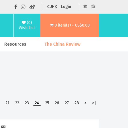
CUHK
Login
繁
简
(0)
0 item(s) - US$0.00
Wish List
Resources
The China Review
21
22
23
24
25
26
27
28
>
>|
八四