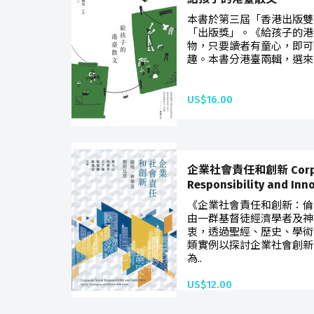
本書於第三屆「香港出版雙年
「出版獎」。《給孩子的港
物，只要讀者有童心，即可
趣。本書分港臺兩輯，選來
US$16.00
企業社會責任和創新 Corpor
Responsibility and Inn
《企業社會責任和創新：倫
由一群基督徒經濟學者及神
衷，透過聖經、歷史、學術
類實例以探討企業社會創新
為..
US$12.00