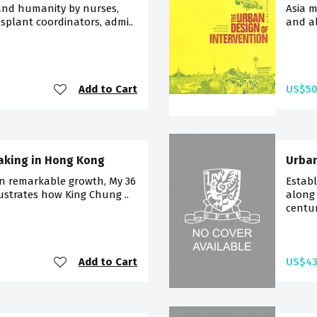
 and humanity by nurses,
Asia m
nsplant coordinators, admi..
and al
Add to Cart
US$50
aking in Hong Kong
Urban
n remarkable growth, My 36
Establ
ustrates how King Chung ..
along
centur
Add to Cart
US$43