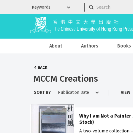
About
Authors
Books
BACK
MCCM Creations
SORT BY
VIEW
Why I am Not a Pain
Stock)
A two-volume collection 