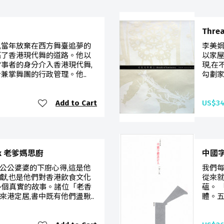
Thre
,當年放棄在西方舞臺追夢的
李美娟
拓了香港現代舞的道路。他以
以家
當事者的身分介入香港現代舞,
現,在
兼掌舞團的行政管理。他..
勾劃家
Add to Cart
US$34
ook 老爹媽思廚
中國字體
公公婆婆的下廚心得,這是他
我們每
獻,也是他們對香港飲食文化
從來就
多個真實的故事。諸位「老香
蘊。 
港定居,書中既有他們盪鞦..
體。五