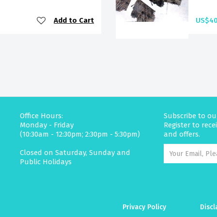
Add to Cart
US$40
Office Hours:
Subscribe to ou
Monday - Friday
Register to rec
(10:30am - 12:30pm; 2:30pm - 5:30pm)
and offers.
Closed on Saturday, Sunday and
Public Holidays
Privacy Policy
Discl