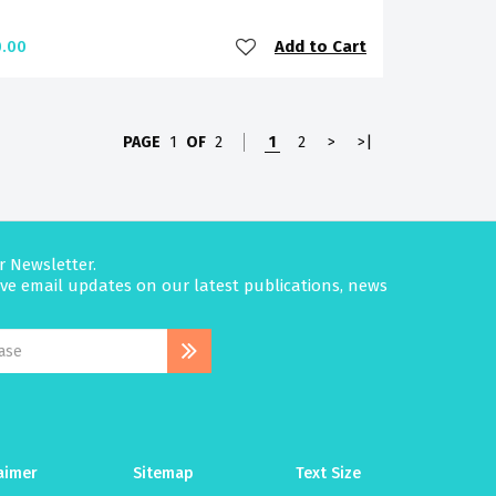
Add to Cart
.00
PAGE
1
OF
2
1
2
>
>|
r Newsletter.
eive email updates on our latest publications, news
aimer
Sitemap
Text Size