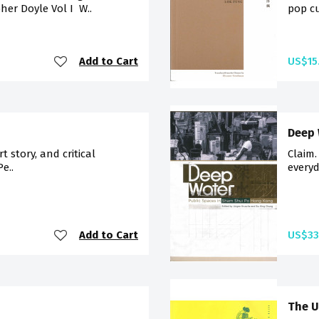
er Doyle Vol I W..
pop cu
Add to Cart
US$15
Deep
rt story, and critical
Claim.
Pe..
everyd
Add to Cart
US$33
The U