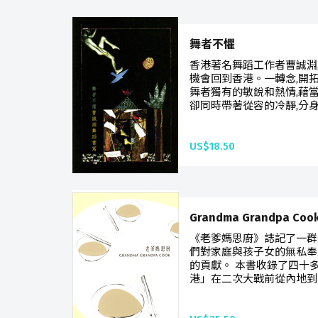
舞者不懼
香港著名舞蹈工作者曹誠淵
機會回到香港。一轉念,開
舞者獨有的敏銳和熱情,藉
卻同時帶著從容的冷靜,分身
US$18.50
Grandma Grandpa C
《老爹媽思廚》誌記了一群
們對家庭與孩子女的無私奉
的貢獻。 本書收錄了四十
港」在二次大戰前從內地到來