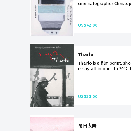
cinematographer Christoph
US$42.00
Tharlo
Tharlo is a film script, sho
essay, all in one. In 2012, 
US$30.00
冬日太陽