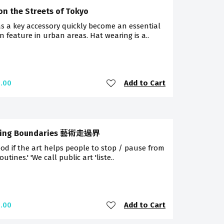
on the Streets of Tokyo
s a key accessory quickly become an essential
n feature in urban areas. Hat wearing is a..
Add to Cart
.00
sing Boundaries 藝術走過界
good if the art helps people to stop / pause from
outines.' 'We call public art 'liste..
Add to Cart
.00