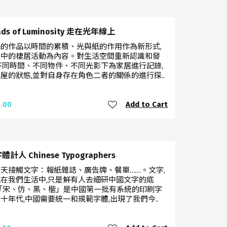
ads of Luminosity 走在光年線上
的作品以時間的累積、光與紙的作用作為新形式,
屋中的棲居活動為內容。對生活空間重新認識和發
不同時間、不同物件、不同光影下為家居進行記錄,
屋的狀態,並對自身存在角色二者的關係的進行探..
Add to Cart
.00
計人 Chinese Typographers
天接觸文字：報紙雜誌、廣告牌、餐單……。文字,
在我們生活中,只是鮮有人去細研中國文字的底
「宋、仿、黑、楷」是中國第一批有系統的印刷字
十年代,中國需要統一和規範字體,出現了我們今..