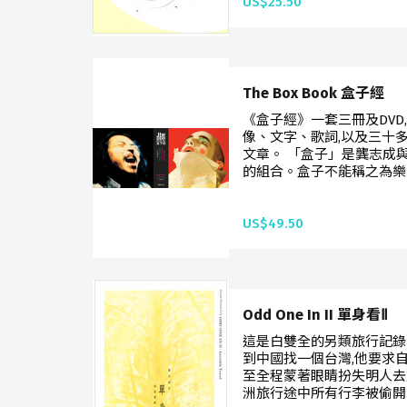
US$25.50
The Box Book 盒子經
《盒子經》一套三冊及DVD
像、文字、歌詞,以及三十
文章。 「盒子」是龔志成與
的組合。盒子不能稱之為樂隊
US$49.50
Odd One In II 單身看Ⅱ
這是白雙全的另類旅行記錄
到中國找一個台灣,他要求
至全程蒙著眼睛扮失明人去旅
洲旅行途中所有行李被偷開始