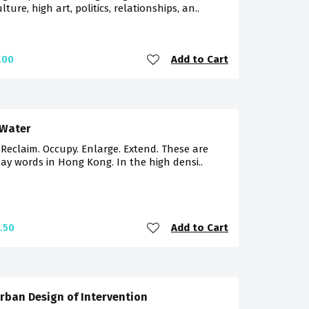
lture, high art, politics, relationships, an..
Add to Cart
.00
 Water
 Reclaim. Occupy. Enlarge. Extend. These are
ay words in Hong Kong. In the high densi..
Add to Cart
.50
rban Design of Intervention