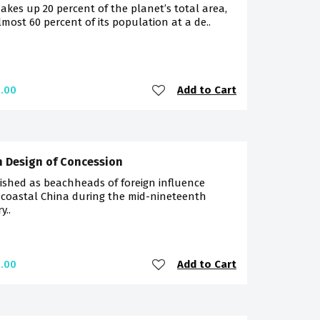
akes up 20 percent of the planet’s total area,
most 60 percent of its population at a de..
Add to Cart
.00
 Design of Concession
ished as beachheads of foreign influence
 coastal China during the mid-nineteenth
y..
Add to Cart
.00