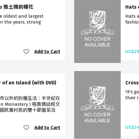
i Po 推土機前種花
Hats 
e oldest and largest
Hats a
er the years, strong
fashio
Add to Cart
US$29
 of an Island (with DVD)
Cros
'It's 
their r
市以外的別種生活：半世紀在
aven Monastery ) 唱普通話經文
國民黨村民的雙十節盤菜派
US$24
Add to Cart