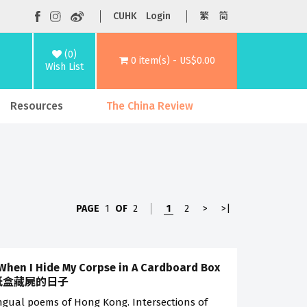
CUHK
Login
繁
简
(0)
0 item(s) - US$0.00
Wish List
Resources
The China Review
PAGE
1
OF
2
1
2
>
>|
When I Hide My Corpse in A Cardboard Box
紙盒藏屍的日子
ingual poems of Hong Kong. Intersections of