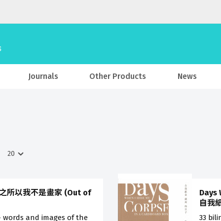
Journals
Other Products
News
ter 之所以我不是畫家 (Out of
Days 
自我
– words and images of the
33 bil