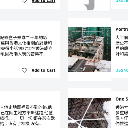
Add to Cart
US$26
Port
,紀錄盒子樂隊二十年的影
大半個
多篇與香港文化相關的對話和
歷史不
彼得小話1987年在香港成立
戶的簡
,因為兩人玩的音樂不..
計和設
Add to Cart
US$40
One 
。他走地圖裡看不到的路,他
香港寸
自己在陌生地方不斷迷路,他甚
多重曝
行……,一切一切,都在某次歐
像。仔
；沒有了相機,沒有..
們推進如