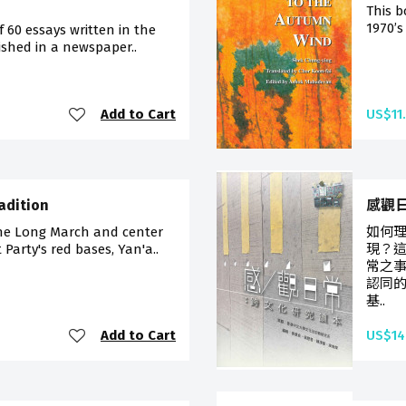
This b
1970’s
f 60 essays written in the
ished in a newspaper..
Add to Cart
US$11
adition
感觀
the Long March and center
如何
Party's red bases, Yan'a..
現？
常之
認同
基..
Add to Cart
US$14