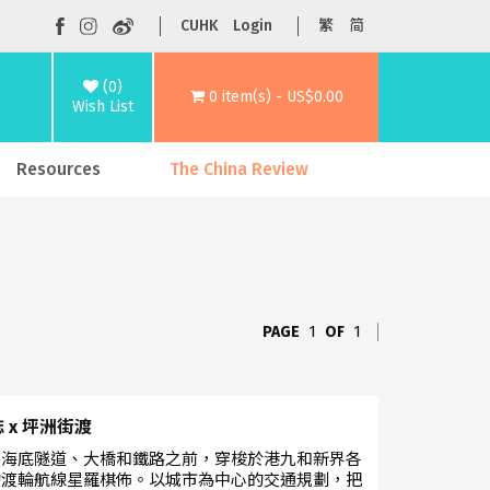
CUHK
Login
繁
简
(0)
0 item(s) - US$0.00
Wish List
Resources
The China Review
PAGE
1
OF
1
 x 坪洲街渡
有海底隧道、大橋和鐵路之前，穿梭於港九和新界各
的渡輪航線星羅棋佈。以城市為中心的交通規劃，把