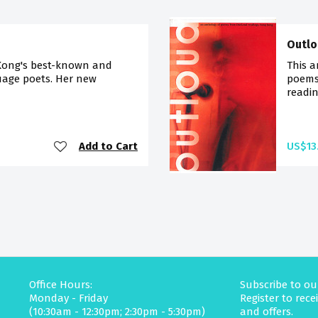
Outl
Kong's best-known and
This a
uage poets. Her new
poems
readin
Add to Cart
US$13
Office Hours:
Subscribe to ou
Monday - Friday
Register to rec
(10:30am - 12:30pm; 2:30pm - 5:30pm)
and offers.