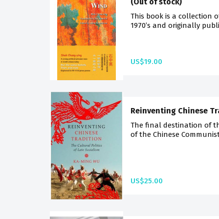
(Out of stock)
This book is a collection o
1970’s and originally publ
US$19.00
Reinventing Chinese Tr
The final destination of 
of the Chinese Communist 
US$25.00