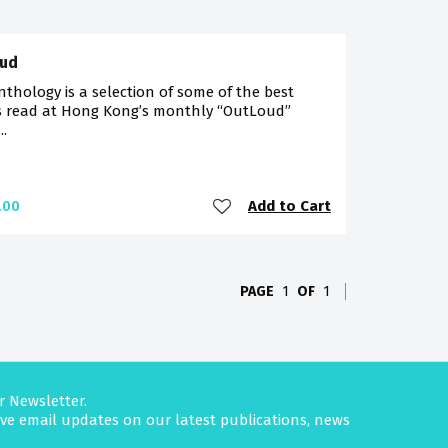
oud
nthology is a selection of some of the best
 read at Hong Kong’s monthly “OutLoud”
..
Add to Cart
.00
PAGE
1
OF
1
r Newsletter.
eive email updates on our latest publications, news