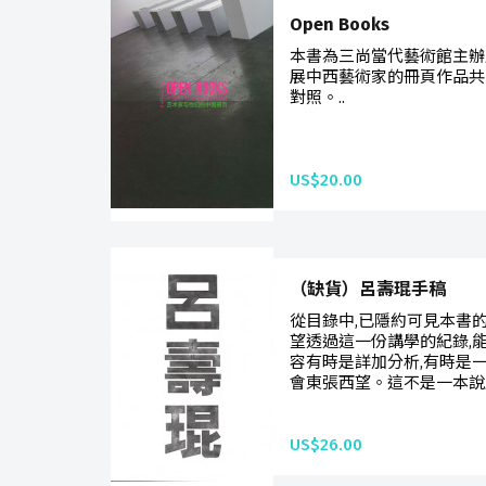
Open Books
本書為三尚當代藝術館主辦
展中西藝術家的冊頁作品共
對照。..
US$20.00
（缺貨）呂壽琨手稿
從目錄中,已隱約可見本書
望透過這一份講學的紀錄,
容有時是詳加分析,有時是一
會東張西望。這不是一本說
US$26.00