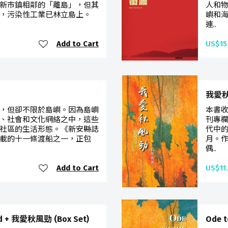
新市鎮相鄰的「離島」，但其
人和
，污染性工業已林立島上。
嶼和
連..
Add to Cart
US$15
我愛秋風
，但卻不限於島嶼。因為島嶼
本書
、社會和文化網絡之中，這些
刊專欄
社區的生活形態。《新安縣誌
代中
載的十一條渡船之一，正包
月。
偶..
Add to Cart
US$11
nd + 我愛秋風勁 (Box Set)
Ode t