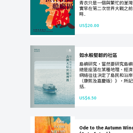
青衣只是一個與繁忙的荃灣
實早在第二次世界大戰之前
時..
US$20.00
如水般堅韌的社區
島嶼研究，當然要研究島嶼
總是座落在某種地理、經濟
網絡往往決定了島民和沿岸
（康熙及嘉慶版）》，所記
括..
US$6.50
Ode to the Autumn Wi