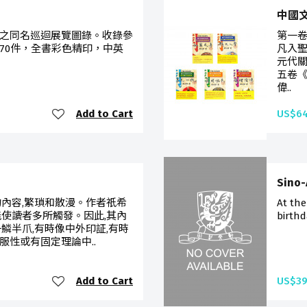
中國
之同名巡迴展覽圖錄。收錄參
第一
70件，全書彩色精印，中英
凡入
元代
五卷
偉..
Add to Cart
US$64
Sino-
的內容,繁瑣和散漫。作者祇希
At the
能使讀者多所觸發。因此,其內
birthd
鱗半爪,有時像中外印証,有時
服性或有固定理論中..
Add to Cart
US$39