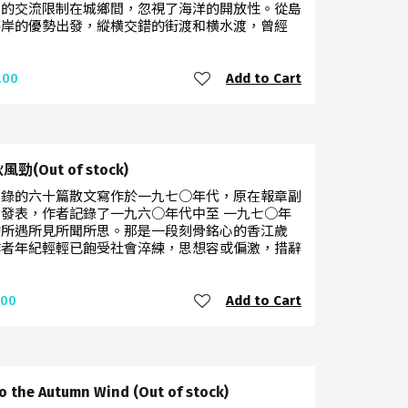
物的交流限制在城鄉間，忽視了海洋的開放性。從島
海岸的優勢出發，縱横交錯的街渡和横水渡，曾經
Add to Cart
.00
勁(Out of stock)
收錄的六十篇散文寫作於一九七○年代，原在報章副
發表，作者記錄了一九六○年代中至 一九七○年
的所遇所見所聞所思。那是一段刻骨銘心的香江歲
作者年紀輕輕已飽受社會淬練，思想容或偏激，措辭
Add to Cart
.00
o the Autumn Wind (Out of stock)