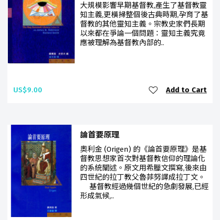
大規模影響早期基督教,產生了基督教靈
知主義,更橫掃整個後古典時期,孕育了基
督教的其他靈知主義。宗教史家們長期
以來都在爭論一個問題：靈知主義究竟
應被理解為基督教內部的..
US$9.00
Add to Cart
論首要原理
奧利金 (Origen) 的《論首要原理》是基
督教思想家首次對基督教信仰的理論化
的系統闡述。原文用希臘文撰寫,後來由
四世紀的拉丁教父魯菲努譯成拉丁文。
基督教經過幾個世紀的急劇發展,已經
形成氣候,..