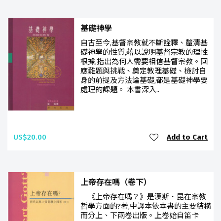
基礎神學
自古至今,基督宗教就不斷詮釋、釐清基
礎神學的性質,藉以說明基督宗教的理性
根據,指出為何人需要相信基督宗教。回
應難題與挑戰、奠定教理基礎、檢討自
身的前提及方法論基礎,都是基礎神學要
處理的課題。 本書深入..
US$20.00
Add to Cart
上帝存在嗎（卷下）
《上帝存在嗎？》是漢斯．昆在宗教
哲學方面的?著,中譯本依本書的主要結構
而分上、下兩卷出版。上卷始自笛卡