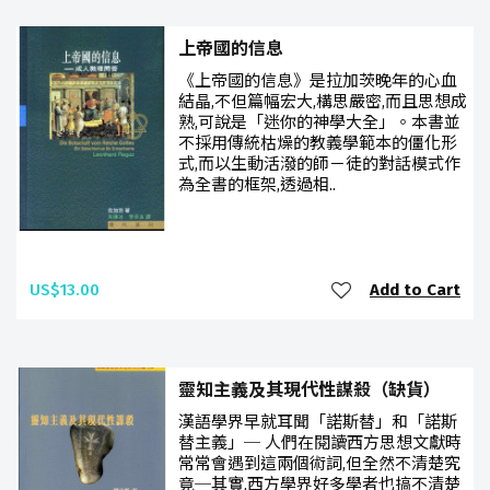
上帝國的信息
《上帝國的信息》是拉加茨晚年的心血
結晶,不但篇幅宏大,構思嚴密,而且思想成
熟,可說是「迷你的神學大全」。本書並
不採用傳統枯燥的教義學範本的僵化形
式,而以生動活潑的師－徒的對話模式作
為全書的框架,透過相..
US$13.00
Add to Cart
靈知主義及其現代性謀殺（缺貨）
漢語學界早就耳聞「諾斯替」和「諾斯
替主義」─ 人們在閱讀西方思想文獻時
常常會遇到這兩個術詞,但全然不清楚究
竟─其實,西方學界好多學者也搞不清楚