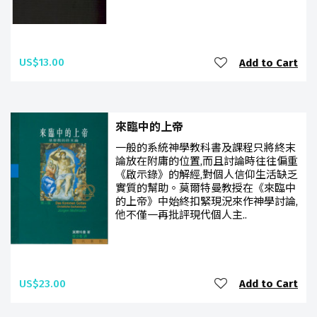
US$13.00
Add to Cart
來臨中的上帝
一般的系統神學教科書及課程只將終末
論放在附庸的位置,而且討論時往往偏重
《啟示錄》的解經,對個人信仰生活缺乏
實質的幫助。莫爾特曼教授在《來臨中
的上帝》中始終扣緊現況來作神學討論,
他不僅一再批評現代個人主..
US$23.00
Add to Cart