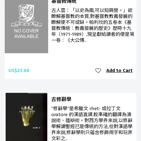
基督教傳統
古人雲：「以史為鑑,可以知興替。」欲
瞭解基督教的本質,對基督教教義發展的
瞭解便不可或缺。帕利坎的五卷本《基
督教傳統：教義發展的歷史》歷時十九
年（1971-1989）,現呈獻給讀者的便是第
一卷：《大公傳..
US$23.00
Add to Cart
古修辭學
“修辭學”是希臘文 rhet- 或拉丁文
oratore 的漢語直譯,較準確的翻譯為演
說術、雄辯術。對西方學界來說,以修辭
學解讀聖經已是傳統的方法,但對漢語學
界來說,修辭學則只蘊含修飾用字和玩弄
文彩之..