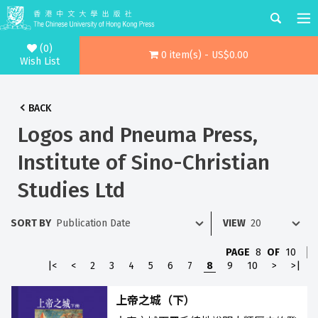
(0)
0 item(s) - US$0.00
Wish List
BACK
Logos and Pneuma Press,
Institute of Sino-Christian
Studies Ltd
SORT BY
VIEW
PAGE
8
OF
10
|<
<
2
3
4
5
6
7
8
9
10
>
>|
上帝之城（下）