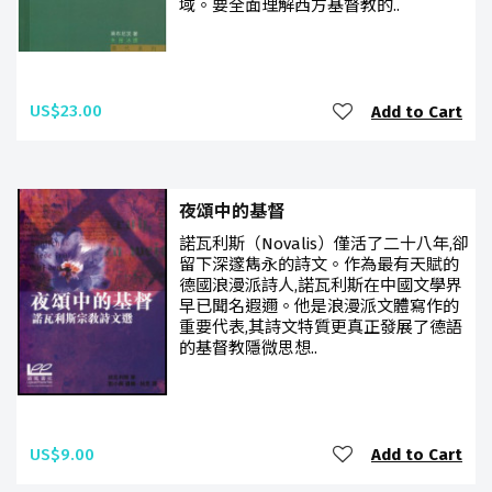
域。要全面理解西方基督教的..
US$23.00
Add to Cart
夜頌中的基督
諾瓦利斯（Novalis）僅活了二十八年,卻
留下深邃雋永的詩文。作為最有天賦的
德國浪漫派詩人,諾瓦利斯在中國文學界
早已聞名遐邇。他是浪漫派文體寫作的
重要代表,其詩文特質更真正發展了德語
的基督教隱微思想..
US$9.00
Add to Cart