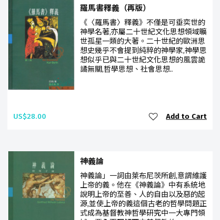
羅馬書釋義（再版）
《〈羅馬書〉釋義》不僅是可垂奕世的
神學名著,亦屬二十世紀文化思想領域曠
世孤星一類的大著。二十世紀的歐洲思
想史幾乎不會提到純粹的神學家,神學思
想似乎已與二十世紀文化思想的風雲詭
譎無關,哲學思想、社會思想..
US$28.00
Add to Cart
神義論
神義論」一詞由萊布尼茨所創,意謂維護
上帝的義。他在《神義論》中有系統地
說明上帝的至善、人的自由以及惡的起
源,並使上帝的義這個古老的哲學問題正
式成為基督教神哲學研究中一大專門領