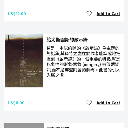
US$12.00
Add to Cart
給尤斯圖斯的啟示錄
這是一本以約翰的《啟示錄》為主題的
對話集,其獨特之處在於作者能準確地把
握到《啟示錄》的一個重要的特點,就是
以象性的形象∕意象 (imagery) 來傳遞資
訊,而不是穿鑿附會的解碼。此書的引人
入勝之處,..
US$8.00
Add to Cart