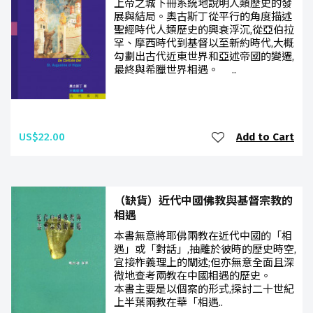
上帝之城下冊系統地說明人類歷史的發
展與結局。奧古斯丁從平行的角度描述
聖經時代人類歷史的興衰浮沉,從亞伯拉
罕、摩西時代到基督以至新約時代,大概
勾劃出古代近東世界和亞述帝國的變遷,
最終與希臘世界相遇。 ..
US$22.00
Add to Cart
（缺貨）近代中國佛教與基督宗教的
相遇
本書無意將耶佛兩教在近代中國的「相
遇」或「對話」,抽離於彼時的歷史時空,
宜接柞義理上的闡述;但亦無意全面且深
微地查考兩教在中國相遇的歷史。
本書主要是以個案的形式,探討二十世紀
上半葉兩教在華「相遇..