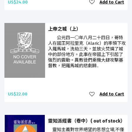
US$24.00
Add to Cart
上帝之城（上）
公元四一○年八月二十四日，哥特
人在國王阿拉里克（Alaric）的率領下攻
入羅馬城，洗劫三天，並放火焚燒了城
中的部份地方。此事在帝國上下引起了
強烈的震動。異教徒們乘機大肆攻擊基
督教，把羅馬城的悲劇歸..
US$22.00
Add to Cart
靈知派經書（卷中）( out of stock）
靈知主義對世界絕望的思想立場,不僅