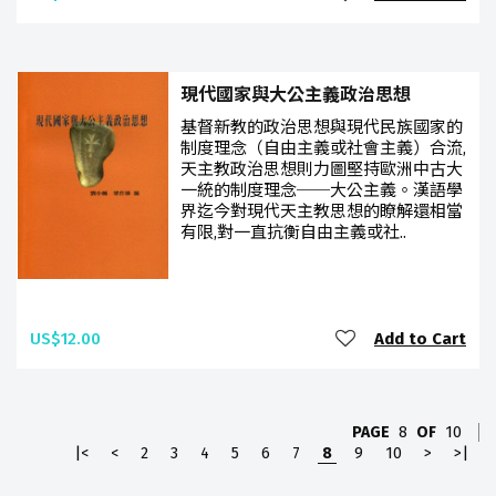
現代國家與大公主義政治思想
基督新教的政治思想與現代民族國家的
制度理念（自由主義或社會主義）合流,
天主教政治思想則力圖堅持歐洲中古大
一統的制度理念──大公主義。漢語學
界迄今對現代天主教思想的瞭解還相當
有限,對一直抗衡自由主義或社..
US$12.00
Add to Cart
PAGE
8
OF
10
|<
<
2
3
4
5
6
7
8
9
10
>
>|