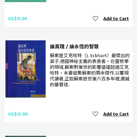
US$11.00
Add to Cart
論真理 / 論永恆的智慧
蘇索是艾克哈特（J. Eckhart）最傑出的
弟子,德國神祕主義的表表者。在靈修學
的領域,蘇索對後世的影響遠遠超過艾克
哈特。本書結集蘇索的兩本傑作,以饗現
代讀者,正如蘇索逝世後六百多年裡,虔誠
的基督徒..
US$13.00
Add to Cart