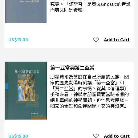
究竟。「諾斯替」是英文Gnostic的音譯,
而英文則是希臘..
US$13.00
Add to Cart
第一亞當與第二亞當
朋霍費爾為甚麼在自己所屬的民族－國
家的歷史動蕩時刻講「第一亞當」和
「第二亞當」的事情？從其《倫理學》
手稿來看，神學家朋霍費爾當時考慮的
絕非單純的神學問題，但他思考民族－
國家的倫理和命運問題，又須臾沒有..
US$15.00
Add to Cart