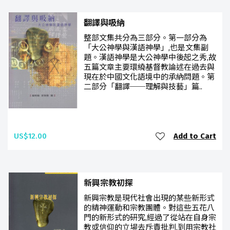
翻譯與吸納
整部文集共分為三部分。第一部分為
「大公神學與漢語神學」,也是文集副
題。漢語神學是大公神學中後起之秀,故
五篇文章主要環繞基督教論述在過去與
現在於中國文化語境中的承納問題。第
二部分「翻譯──理解與技藝」篇..
US$12.00
Add to Cart
新興宗教初探
新興宗教是現代社會出現的某些新形式
的精神運動和宗教團體。對這些五花八
門的新形式的研究,經過了從站在自身宗
教或信仰的立場去斥責批判,到用宗教社