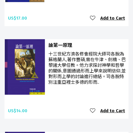
US$17.00
Add to Cart
論第一原理
十三世紀方濟各修會經院大師司各脫為
蘇格蘭人,著作豐碩,曾在牛津、劍橋、巴
黎諸大學任教。他力求探討神學和哲學
的關係,意圖通過形而上學來說明信仰,並
對形而上學的討論進行總結。司各脫特
別注重亞裡士多德的形而..
US$14.00
Add to Cart