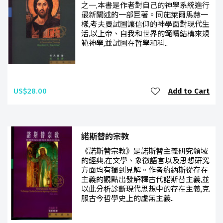
之一,本書是作者對自己的神學系統進行
最新闡述的一部巨著。同施萊爾馬赫一
樣,考夫曼試圖讓信仰的神學面對現代生
活,以上帝、自我和世界的範疇結構來規
範神學,並試圖在哲學和科..
US$28.00
Add to Cart
諾斯替的宗教
《諾斯替宗教》是諾斯替主義研究領域
的經典,在文學、象徵語言以及思想研究
方面均有獨到見解。作者約納斯從存在
主義的觀點出發解釋古代諾斯替主義,並
以此分析診斷現代思想中的存在主義,克
服古今哲學史上的虛無主義..