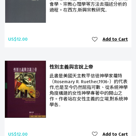
會學、宗教心理學等方法去描述分析的
過程。在西方,新興宗教研究..
US$12.00
Add to Cart
性別主義與言說上帝
此書是美國天主教平信徒神學家蘿特
（Rosemary R. Ruether,1936-）的代表
作,也是至今仍然屈指可數、從系統神學
角度構建的女性神學專著中的開山之
作。作者站在女性主義的立場,對系統神
學各..
US$12.00
Add to Cart