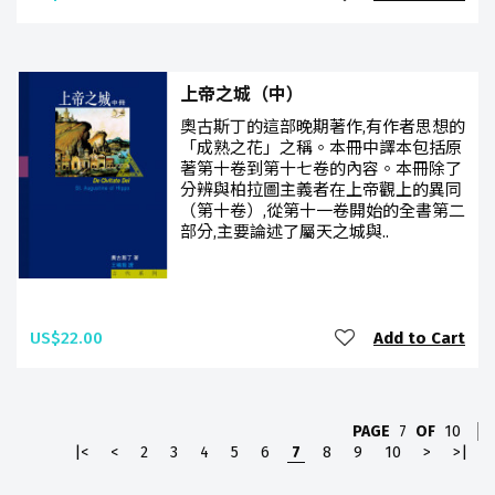
上帝之城（中）
奧古斯丁的這部晚期著作,有作者思想的
「成熟之花」之稱。本冊中譯本包括原
著第十卷到第十七卷的內容。本冊除了
分辨與柏拉圖主義者在上帝觀上的異同
（第十卷）,從第十一卷開始的全書第二
部分,主要論述了屬天之城與..
US$22.00
Add to Cart
PAGE
7
OF
10
|<
<
2
3
4
5
6
7
8
9
10
>
>|