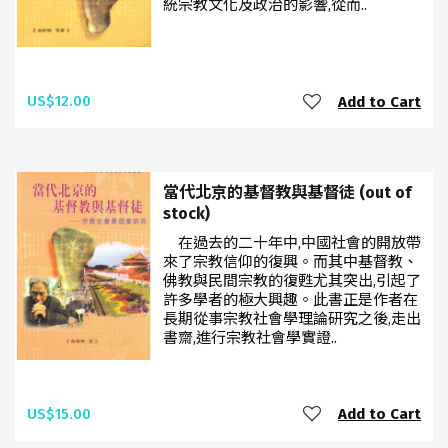
統宗教文化及政治的影響,從而..
US$12.00
Add to Cart
當代北京的基督教與基督徒 (out of
stock)
在過去的二十年中,中國社會的開放帶
來了宗教信仰的復興。而其中基督教、
佛教與民間宗教的復甦尤其突出,引起了
許多學者的極大興趣。此書正是作者在
長期從事宗教社會學理論研究之後,走出
書齋,進行宗教社會學實證..
US$15.00
Add to Cart