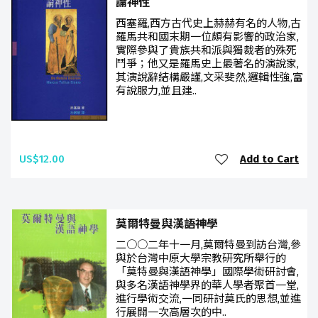
論神性
西塞羅,西方古代史上赫赫有名的人物,古
羅馬共和國末期一位頗有影響的政治家,
實際參與了貴族共和派與獨裁者的殊死
鬥爭；他又是羅馬史上最著名的演說家,
其演說辭結構嚴謹,文采斐然,邏輯性強,富
有說服力,並且建..
US$12.00
Add to Cart
莫爾特曼與漢語神學
二○○二年十一月,莫爾特曼到訪台灣,參
與於台灣中原大學宗教研究所舉行的
「莫特曼與漢語神學」國際學術研討會,
與多名漢語神學界的華人學者聚首一堂,
進行學術交流,一同研討莫氏的思想,並進
行展開一次高層次的中..