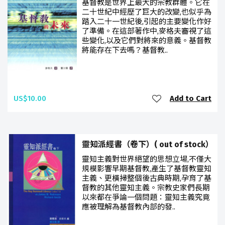
基督教是世界上最大的宗教群體。它在
二十世紀中經歷了巨大的改變,也似乎為
踏入二十一世紀後,引起的主要變化作好
了準備。在這部著作中,麥格夫審視了這
些變化,以及它們對將來的意義。基督教
將能存在下去嗎？基督教..
US$10.00
Add to Cart
靈知派經書（卷下）( out of stock）
靈知主義對世界絕望的思想立場,不僅大
規模影響早期基督教,產生了基督教靈知
主義、更橫掃整個後古典時期,孕育了基
督教的其他靈知主義。宗教史家們長期
以來都在爭論一個問題：靈知主義究竟
應被理解為基督教內部的發..