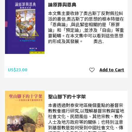
論原罪與恩典
本文集主要收錄了奧古斯丁反對佩拉糾
派的書信,奧古斯丁的思想的根本特徵在
「恩典論」,與此緊密相關的是「原罪
論」和「預定論」,並涉及「自由」等重
要範疇。在本文集中可以看到這些思想
的形成及其發展。 奧古..
US$23.00
Add to Cart
聖山腳下的十字架
本書透過對泰安地區幾個重點的基督宗
教教會進行研究,以理解基督宗教與當地
社會文化、民間風俗、其他宗教、教外
人士及地方政府等的關係；也特別注意
到基督教是如何受到中國社會文化、傳