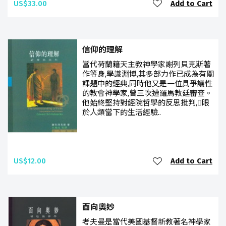
US$33.00
Add to Cart
信仰的理解
當代荷蘭籍天主教神學家謝列貝克斯著
作等身,學識淵博,其多部力作已成為有關
課題中的經典,同時他又是一位具爭議性
的教會神學家,曾三次遭羅馬教廷審查。
他始終堅持對經院哲學的反思批判,眼
於人類當下的生活經驗..
US$12.00
Add to Cart
面向奧妙
考夫曼是當代美國基督新教著名神學家