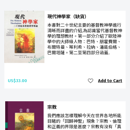
現代神學家（缺貨）
本書對二十世紀主要的基督教神學進行
清晰而詳盡的介紹,為認識當代基督教神
學的理想教材。第一部分介紹了歐陸神
學中的大師級人物：巴特、朋霍費爾、
布爾特曼、蒂利希、拉納、潘能伯格、
巴爾塔薩。第二至第四部分涵蓋..
US$33.00
Add to Cart
宗教
我們應該怎樣理解今天在世界各地所能
目睹的「回歸神聖」現象？宗教、倫理
和正義的界限是甚麼？宗教有沒有「真