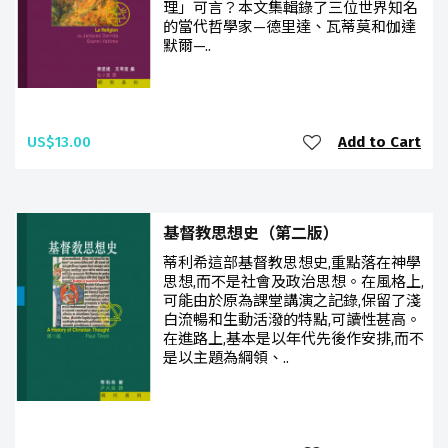
理」可言？本文集輯錄了三位世界知名
的當代哲學家—德里達、瓦蒂莫和伽達
默爾—..
US$13.00
Add to Cart
基督教思想史（第二版）
蒂利希這部基督教思想史,重點落在神學
思想,而不是社會及政治思想。在風格上,
可能由於原為課堂講演之記錄,保留了淺
白流暢和生動活潑的特點,可讀性甚高。
在進路上,基本是以年代先後作安排,而不
是以主題為綱領、..