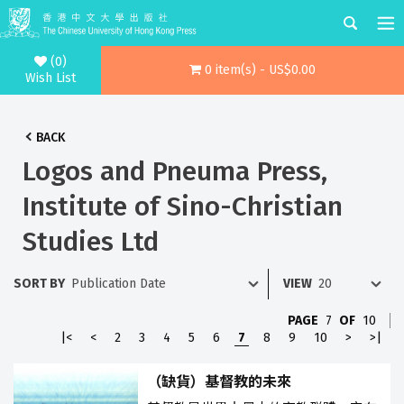
(0)
0 item(s) - US$0.00
Wish List
BACK
Logos and Pneuma Press,
Institute of Sino-Christian
Studies Ltd
SORT BY
VIEW
PAGE
7
OF
10
|<
<
2
3
4
5
6
7
8
9
10
>
>|
（缺貨）基督教的未來