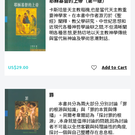
耶穌基督的上帝（第一版）
卡斯培是天主教樞機,也是當代天主教重
要神學家。在本書中作者游刃於《聖
經》闡釋、教父學研究、中世紀思想和
近現代各種神哲學論辯之間,不但清晰闡
明各種思想,更熱切地以天主教神學傳統
與當代無神論及學術思潮對話..
US$29.00
Add to Cart
罪
本書共分為兩大部分,分別討論「罪
的根源與知識」與「罪的本質與傳
播」。貝爾考韋爾認為「探討罪的根
源」,本身就是值得討論的問題,因為討論
者不可能以全然客觀與純理論性的角度,
探討一個與自己整體存在息息相..