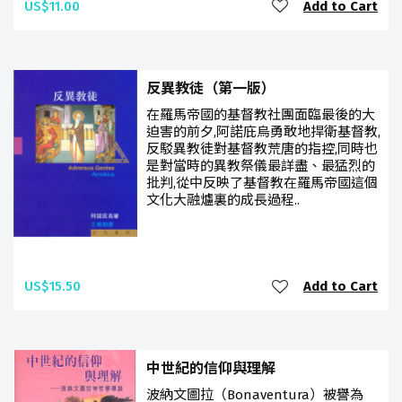
US$11.00
Add to Cart
反異教徒（第一版）
在羅馬帝國的基督教社團面臨最後的大
迫害的前夕,阿諾庇烏勇敢地捍衛基督教,
反駁異教徒對基督教荒唐的指控,同時也
是對當時的異教祭儀最詳盡、最猛烈的
批判,從中反映了基督教在羅馬帝國這個
文化大融爐裏的成長過程..
US$15.50
Add to Cart
中世紀的信仰與理解
波納文圖拉（Bonaventura）被譽為