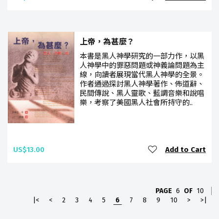
上帝，為甚麼？
本書是黑人神學研究的一部力作，以黑
人神學中的罪惡問題或神義論問題為主
線，向讀者展現當代黑人神學的全景。
作者通過探討黑人神學著作、佈道辭、
民間傳說、黑人靈歌、藍調音樂和說唱
樂，考察了美國黑人社會所持守的..
US$13.00
Add to Cart
PAGE
6
OF
10
|<
<
2
3
4
5
6
7
8
9
10
>
>|