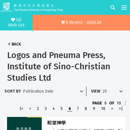
(0)
0 item(s) - US$0.00
Wish List
BACK
Logos and Pneuma Press,
Institute of Sino-Christian
Studies Ltd
SORT BY
VIEW
PAGE
6
OF
10
|<
<
2
3
4
5
6
7
8
9
10
>
>|
盼望神學