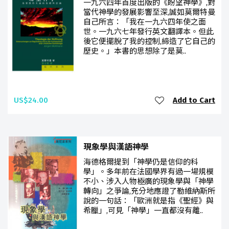
一九六四年首度出版的《盼望神學》,對
當代神學的發展影響至深,誠如莫爾特曼
自己所言：「我在一九六四年使之面
世。一九六七年發行英文翻譯本。但此
後它便擺脫了我的控制,締造了它自己的
歷史。」本書的思想除了是莫..
US$24.00
Add to Cart
現象學與漢語神學
海德格爾提到「神學仍是信仰的科
學」。多年前在法國學界有過一場規模
不小、涉入人物極廣的現象學與「神學
轉向」之爭論,充分地應證了勒維納斯所
說的一句話：「歐洲就是指《聖經》與
希臘」,可見「神學」一直都沒有離..