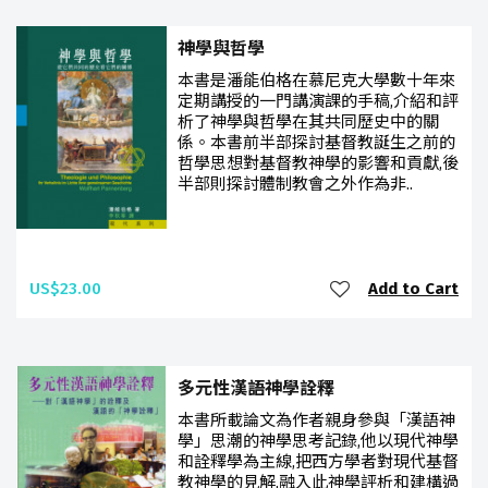
神學與哲學
本書是潘能伯格在慕尼克大學數十年來
定期講授的一門講演課的手稿,介紹和評
析了神學與哲學在其共同歷史中的關
係。本書前半部探討基督教誕生之前的
哲學思想對基督教神學的影響和貢獻,後
半部則探討體制教會之外作為非..
US$23.00
Add to Cart
多元性漢語神學詮釋
本書所載論文為作者親身參與「漢語神
學」思潮的神學思考記錄,他以現代神學
和詮釋學為主線,把西方學者對現代基督
教神學的見解,融入此神學評析和建構過