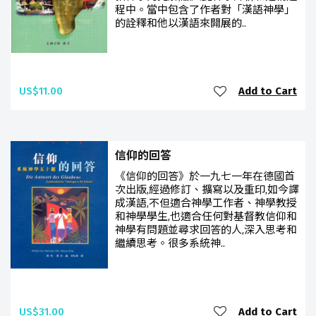
程中。當中包含了作者對「漢語神學」
的詮釋和他以漢語來開展的..
US$11.00
Add to Cart
信仰的回答
《信仰的回答》於一九七一年在德國首
次出版,經過修訂、擴寫以及重印,如今譯
成漢語,不但適合神學工作者、神學教授
和神學學生,也適合任何對基督教信仰和
神學有問題並尋求回答的人,深入思考和
繼續思考。很多系統神..
US$31.00
Add to Cart