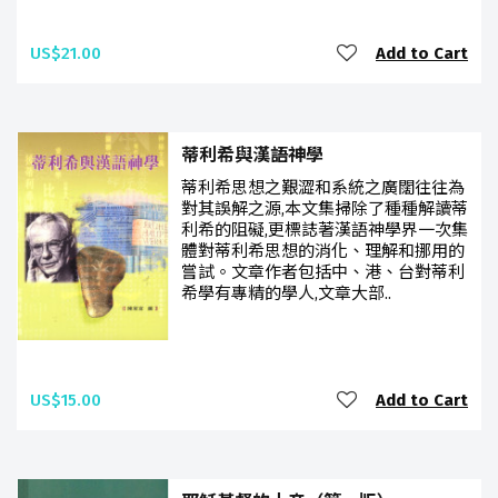
US$21.00
Add to Cart
蒂利希與漢語神學
蒂利希思想之艱澀和系統之廣闊往往為
對其誤解之源,本文集掃除了種種解讀蒂
利希的阻礙,更標誌著漢語神學界一次集
體對蒂利希思想的消化、理解和挪用的
嘗試。文章作者包括中、港、台對蒂利
希學有專精的學人,文章大部..
US$15.00
Add to Cart