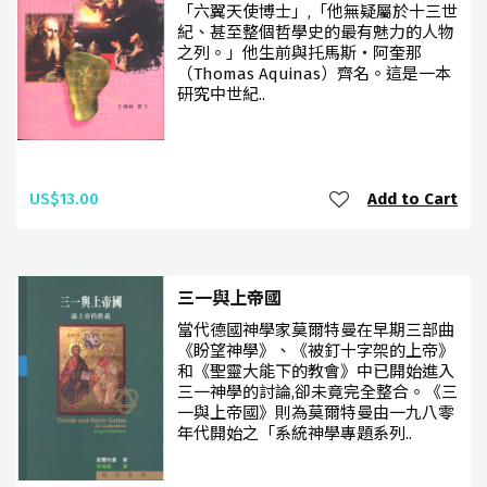
「六翼天使博士」,「他無疑屬於十三世
紀、甚至整個哲學史的最有魅力的人物
之列。」他生前與托馬斯‧阿奎那
（Thomas Aquinas）齊名。這是一本
研究中世紀..
US$13.00
Add to Cart
三一與上帝國
當代德國神學家莫爾特曼在早期三部曲
《盼望神學》、《被釘十字架的上帝》
和《聖靈大能下的教會》中已開始進入
三一神學的討論,卻未竟完全整合。《三
一與上帝國》則為莫爾特曼由一九八零
年代開始之「系統神學專題系列..