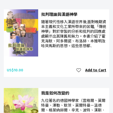
批判理論與漢語神學
隨著現代性移入漢語世界後,面對晚期資
本主義和文化工業所帶來的苦難,「傳統
神學」對於宰製的分析和批判的回應處
處顯示出其陳舊和無力。本書介紹了霍
克海默、阿多爾諾、布洛赫、本雅明及
哈貝馬斯的思想。這些思想都..
US$10.00
Add to Cart
我是如何改變的
九位著名的德國神學家（雲格爾、莫爾
特曼、澤勒、默茨、莫爾特曼－溫德
爾、格萊納赫爾、辛克、波特、漢斯．