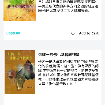
昆）講述自身思想的轉變過程,闡明其生
平與其所代表的神學方向之間的相互關
聯,他們尤其受到二次大戰和後來..
US$9.00
Add to Cart
張純一的佛化基督教神學
張純一是活躍於民國初年的中國傳統文
化的學者,對儒、道、墨、佛有深厚的認
識,在學術界有一定的地位。他先信基督
教,嘗試以中國文化和宗教教理闡釋基督
教。但他後來改宗佛教,並致力宣揚和建
立其「佛化基督教」的主..