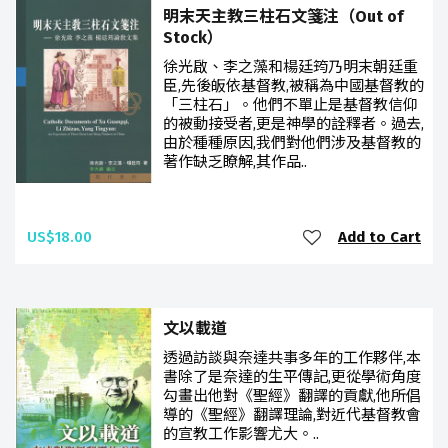
明末天主教三柱石文箋注（Out of
Stock）
徐光啟、李之藻和楊廷筠乃明末朝廷重
臣,先後皈依基督教,被稱為中國基督教的
「三柱石」。他們不單止是基督教信仰
的被動接受者,更是神學的詮釋者。過去,
由於種種原因,我們對他們涉及基督教的
著作缺乏瞭解,其作品..
US$18.00
Add to Cart
文以載道
透過訪談與奈達共事多年的工作夥伴,本
書除了是奈達的生平傳記,更從學術角度
勾畫出他對《聖經》翻譯的貢獻,他所倡
導的《聖經》翻譯理論,對近代基督教會
的宣教工作影響尤大。..