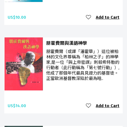
US$10.00
Add to Cart
朋霍費爾與漢語神學
朋霍費爾（或譯「潘霍華」）這位被柏
林的文化界尊稱為「柏林之子」的神學
家,是一位「與上帝密謀」刺殺希特勒的
行動者（此行動稱為「第七號行動」）,
他成了那個年代最具見證力的基督徒。
正當歐洲基督教深陷於最為暗..
US$14.00
Add to Cart