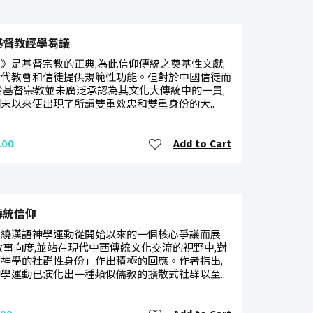
基督教經學芻議
》是基督宗教的正典,為此信仰傳統之奠基性文獻,
歷代教會和信徒提供規範性功能。但對於中國信徒而
於基督宗教並未廣泛承認為其文化大傳統中的一員,
末以來便出現了所謂雙重效忠和雙重身份的大..
Add to Cart
.00
傳統信仰
環繞漢語神學運動從開始以來的一個核心爭議而展
敘事向度,並站在現代中西傳統文化交流的視野中,對
神學的社群性身份」作出積極的回應。作者指出,
學運動已演化出一種類似儒教的擴散式社群以至..