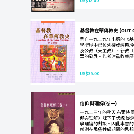
US$12.00
基督教在華傳教史 (OUT OF
早自一九二九年出版的《基
學術界中已位列權威經典,全
及公教（天主教）、新教（
華的發展。作者注重收集歷
US$35.00
信仰與理解(卷一)
一九二三年的秋天,布爾特
仰與理解》埋下了伏線,從
學理論的對談。因此本書的
感謝在馬堡共處期間的思想」