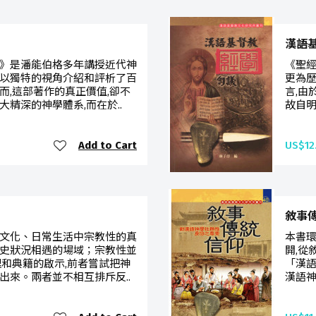
漢語
》是潘能伯格多年講授近代神
《聖經
以獨特的視角介紹和評析了百
更為
而,這部著作的真正價值,卻不
言,由
精深的神學體系,而在於..
故自明
Add to Cart
US$12
敘事
文化、日常生活中宗教性的真
本書
史狀況相遇的場域；宗教性並
開,從
理和典籍的啟示,前者嘗試把神
「漢語
出來。兩者並不相互排斥反..
漢語神