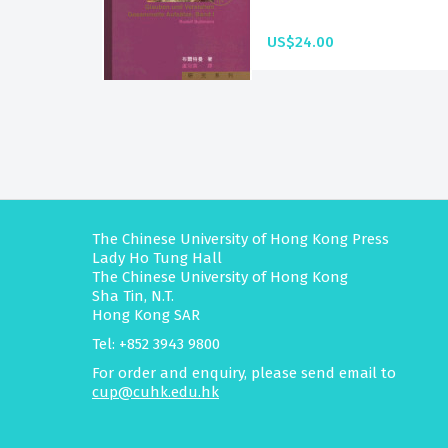
US$24.00
The Chinese University of Hong Kong Press
Lady Ho Tung Hall
The Chinese University of Hong Kong
Sha Tin, N.T.
Hong Kong SAR
Tel: +852 3943 9800
For order and enquiry, please send email to
cup@cuhk.edu.hk