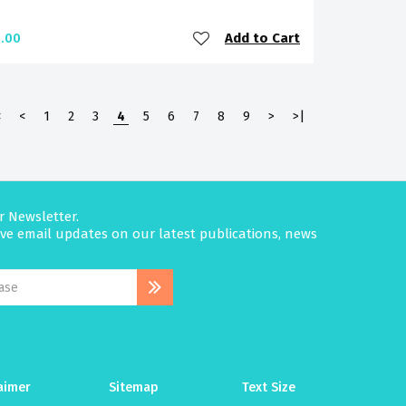
Add to Cart
.00
<
<
1
2
3
4
5
6
7
8
9
>
>|
r Newsletter.
eive email updates on our latest publications, news
aimer
Sitemap
Text Size