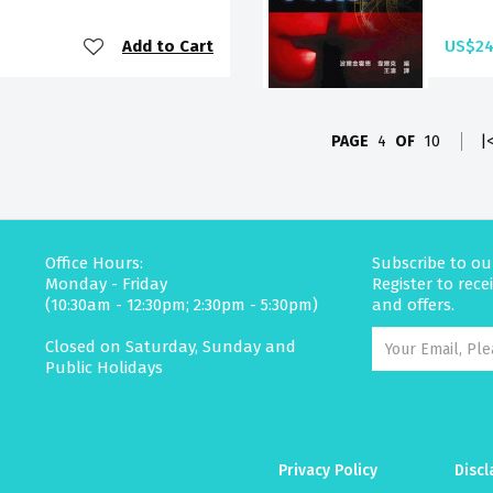
Add to Cart
US$24
PAGE
4
OF
10
|
Office Hours:
Subscribe to ou
Monday - Friday
Register to rec
(10:30am - 12:30pm; 2:30pm - 5:30pm)
and offers.
Closed on Saturday, Sunday and
Public Holidays
Privacy Policy
Discl