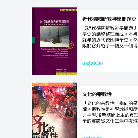
近代德國新教神學問題史
《近代德國新教神學問題史
學史的講稿整理而成。本書
餘年的近代德國神學史。然
限於它介紹了一個又一個博大
US$29.00
文化的宗教性
「文化的宗教性」指向的是
諦。宗教性是神學論述和歷
非神學,後者詰問上主的真
學的實體從文化生活中提煉