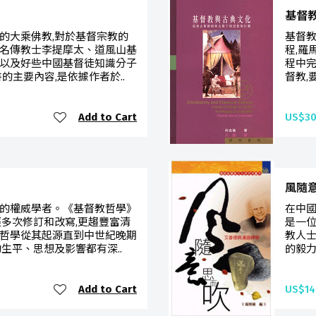
基督
的大乘佛教,對於基督宗教的
基督
名傳教士李提摩太、道風山基
程,羅
以及好些中國基督徒知識分子
程中完
的主要內容,是依據作者於..
督教,
Add to Cart
US$30
風隨
的權威學者。《基督教哲學》
在中國
經多次修訂和改寫,更趨豐富清
是一
哲學從其起源直到中世紀晚期
教人士
生平、思想及影響都有深..
的毅力
Add to Cart
US$14