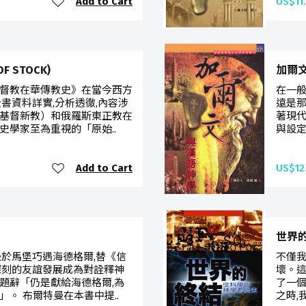
Add to Cart
US$11
 STOCK)
加爾
督教在華傳教史》在當今西方
在一般
書資料詳實,分析透徹,內容涉
遠是
基督新教）和俄羅斯東正教在
著現代
史學家至為重視的「原始..
與設定
Add to Cart
US$12
世界
曼於馬堡巧遇海德格爾,替《信
不僅我
深刻的友誼發展成為對詮釋神
壞。
題辭「仍是獻給海德格爾,為
了一
。 布爾特曼在本書中提..
之時,