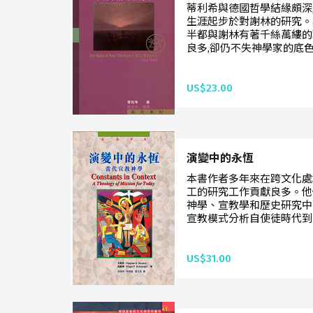
蒂利希與德國哲學結緣頗深
生涯起步於對謝林的研究。
半都與謝林有著千絲萬縷的
良多,卻仍不失神學家的底色,
US$23.00
演變中的永恆
本書作者多年來在跨文化處
工的研究工作貢獻良多。他
神學、宣教學和歷史研究中
宣教模式分析自使徒時代到二
US$31.00