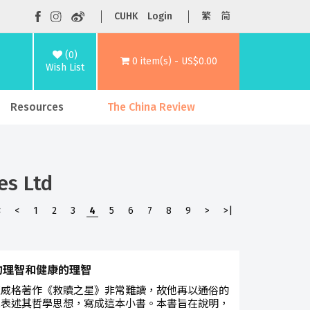
CUHK
Login
繁
简
(0)
0 item(s) - US$0.00
Wish List
Resources
The China Review
es Ltd
<
<
1
2
3
4
5
6
7
8
9
>
>|
的理智和健康的理智
茨威格著作《救贖之星》非常難讀，故他再以通俗的
來表述其哲學思想，寫成這本小書。本書旨在說明，