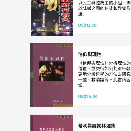
以民工群體為主的小組、團
於城鄉之間的信徒和教會形
邊..
US$12.50
信仰與理性
《信仰與理性》分析理性的
位置，並交待如何判別宗教
更用分析哲學的方法去研究
一體、救贖論等。此書內容
當..
US$24.00
蒂利希論謝林選集