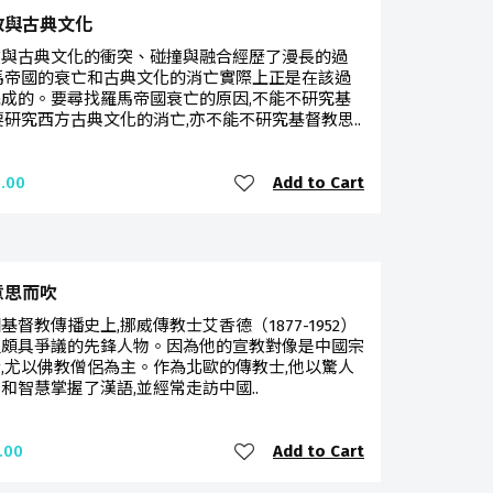
教與古典文化
教與古典文化的衝突、碰撞與融合經歷了漫長的過
馬帝國的衰亡和古典文化的消亡實際上正是在該過
成的。要尋找羅馬帝國衰亡的原因,不能不研究基
要研究西方古典文化的消亡,亦不能不研究基督教思..
Add to Cart
.00
意思而吹
基督教傳播史上,挪威傳教士艾香德（1877-1952）
位頗具爭議的先鋒人物。因為他的宣教對像是中國宗
,尤以佛教僧侶為主。作為北歐的傳教士,他以驚人
和智慧掌握了漢語,並經常走訪中國..
Add to Cart
.00