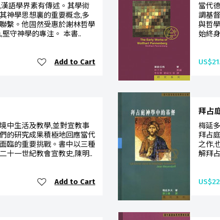
,漢語學界素有傳述。其學術
當代德
其神學思想裏的重要概念,多
調基督
聯繫。他固然受惠於謝林哲學
與哲
堅守神學的專注。 本書..
始終身
Add to Cart
US$21
拜占
境中生活及教學,並對宣教事
梅延
們的研究成果積極地回應當代
拜占庭
面臨的重要挑戰。書中以三種
之作,
十一世紀教會宣教史,陳明..
解拜占
Add to Cart
US$22