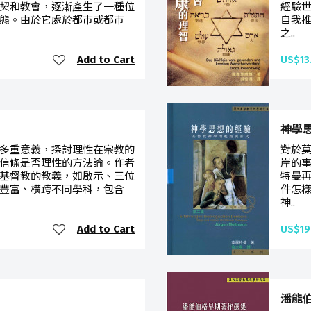
契和教會，逐漸產生了一種位
經驗
態。由於它處於都巿或都巿
自我
之..
Add to Cart
US$13
神學
多重意義，探討理性在宗教的
對於
信條是否理性的方法論。作者
岸的
基督教的教義，如啟示、三位
特曼
豐富、橫跨不同學科，包含
件怎
神..
Add to Cart
US$19
潘能