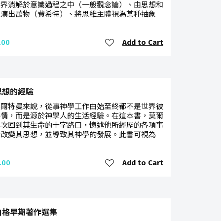
世界消解於意識過程之中（一般觀念論）、由思想和
推演出萬物（費希特）、將思維主體視為某種抽象
Add to Cart
.00
思想的經驗
莫爾特曼來說，從事神學工作由始至終都不是世界彼
事情，而是源於神學人的生活經驗。在這本書，莫爾
再次回到其生命的十字路口，憶述他所經歷的各項事
樣改變其思想，並導致其神學的發展。此書可視為
Add to Cart
.00
伯格早期著作選集