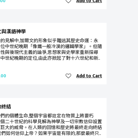
Add to Cart
.00
文與漢語神學
的見解中,加爾文的形象似乎難逃其歷史命運：永
那位中世紀晚期「像鐵一般冷漠的邏輯學家」。但隨
性與後現代主義的論爭,思想家與史學家重新探尋
中世紀晚期的定位,由此亦掀起了對十六世紀和新..
Add to Cart
.00
的終結
們的個體生命,整個宇宙都註定在物質上將要朽
這個二十世紀的科學見解為神學及一切宗教信仰設置
個巨大的威脅。在人類的回憶和歷史將最終走向終結
我們如何信仰上帝？如果宇宙是有限的,那麼最終只..