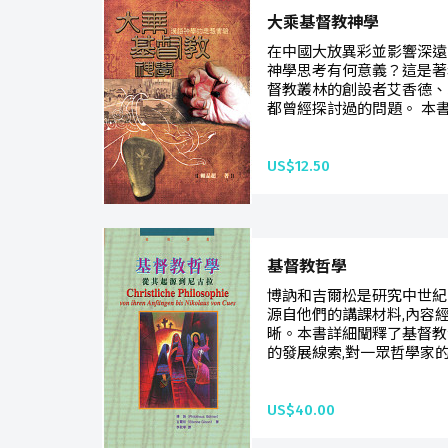
大乘基督教神學
在中國大放異彩並影響深遠
神學思考有何意義？這是著
督教叢林的創設者艾香德、
都曾經探討過的問題。 本書
US$12.50
基督教哲學
博訥和吉爾松是研究中世紀
源自他們的講課材料,內容
晰。本書詳細闡釋了基督教
的發展線索,對一眾哲學家的
US$40.00