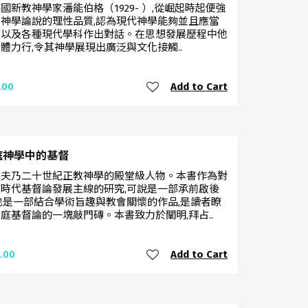
國新教神學家潘能伯格（1929- ）,從崛起時起便強
神學論說的理性品質,認為現代神學能夠並且應當
學以及各種現代學科作出對話。在思想發展歷程中他
體力行,令其神學展現出廣泛與文化接觸..
Add to Cart
.00
庭神學中的基督
多夫乃二十世紀正教神學的殿堂級人物。本書作為對
時代基督論發展主線的研究,可說是一部承前啟後
也是一部結合學術旨趣與教會關懷的作品,是讀者瞭
庭基督論的一塊敲門磚。本書致力於闡明,拜占..
Add to Cart
.00