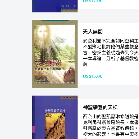
US$17.00
天人無間
麥奎利並不完全認同密契主
不猶豫地批評他們某些觀念
言，密契主義從過去到今天
一本導論，分析了基督教密
義..
US$15.00
神聖攀登的天梯
西奈山的聖凱瑟琳修道院是
克利馬科斯曾是院長，本書
科斯屬於東方基督教傳統，
極大的影響。本書有中東多