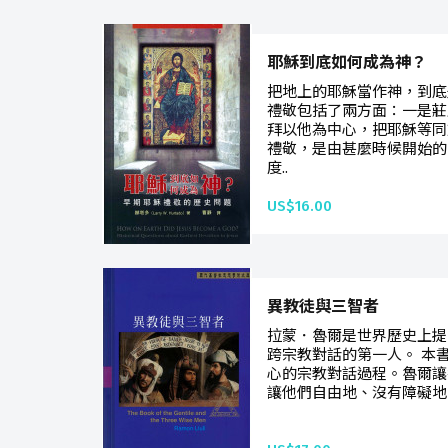
耶穌到底如何成為神？
把地上的耶穌當作神，到底
禮敬包括了兩方面：一是莊
拜以他為中心，把耶穌等同
禮敬，是由甚麼時候開始的
度..
US$16.00
異教徒與三智者
拉蒙．魯爾是世界歷史上提
跨宗教對話的第一人。 本
心的宗教對話過程。魯爾讓
讓他們自由地、沒有障礙地