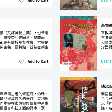
Add to Cart
US$17
基督教
義（又譯神秘主義），也曾毫
宗教與
。但麥奎利也同意，整體而
不唯
都是有益於基督教會。本書是
和國成
契主義十個特點，並按密契主
介面對
Add to Cart
US$13
傳承
世界最古老的修道院，約翰．
漢語
是他最具盛名的著作。克利馬
至今
而本書在東方靈修傳統中產生
以「
種語言和拉丁版的譯本，漢
議，名