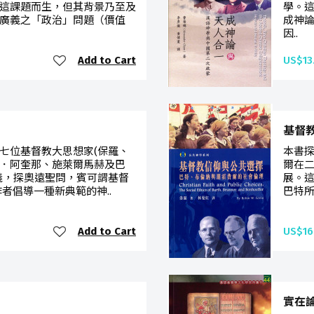
這課題而生，但其背景乃至及
學。
廣義之「政治」問題（價值
成神
因..
Add to Cart
US$13
基督
七位基督教大思想家(保羅、
本書探
．阿奎那、施萊爾馬赫及巴
爾在
義，探奧遠聖問，賓可謂基督
展。
者倡導一種新典範的神..
巴特所
Add to Cart
US$16
實在