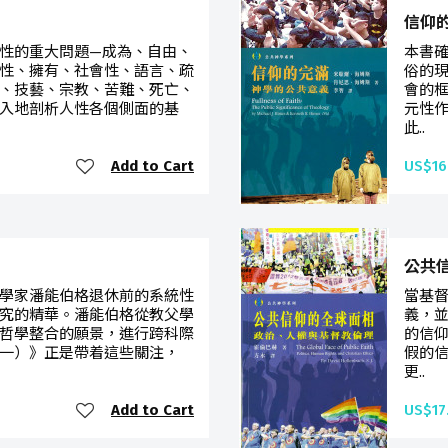
信仰
性的重大問題—成為、自由、
本書
性、擁有、社會性、語言、疏
俗的
、技藝、宗教、苦難、死亡、
會的
入地剖析人性各個側面的基
元性
此..
Add to Cart
US$16
公共
學家潘能伯格退休前的系統性
當基
究的精華。潘能伯格從教父學
義，
哲學整合的願景，進行跨科際
的信
一）》正是帶着這些關注，
假的
更..
Add to Cart
US$17