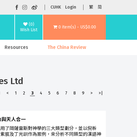
CUHK
Login
繁
简
(0)
0 item(s) - US$0.00
Wish List
Resources
The China Review
es Ltd
<
<
1
2
3
4
5
6
7
8
9
>
>|
論與天人合一
採用了岡薩雷斯對神學的三大類型劃分，並以倪柝
趙紫宸及丁光訓作為案例，來分析不同類型的漢語神