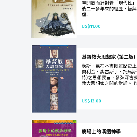
革開放而針對着「現代性」
後二十多年來的經歷，皆與
虛..
US$11.00
基督教大思想家 (第二版)
漢斯．昆在本書概述歷史上
奧利金、奧古斯丁、托馬斯
特)之思想要旨，發弘深古
教大思想家之間的對話。 作
US$13.00
廣場上的漢語神學