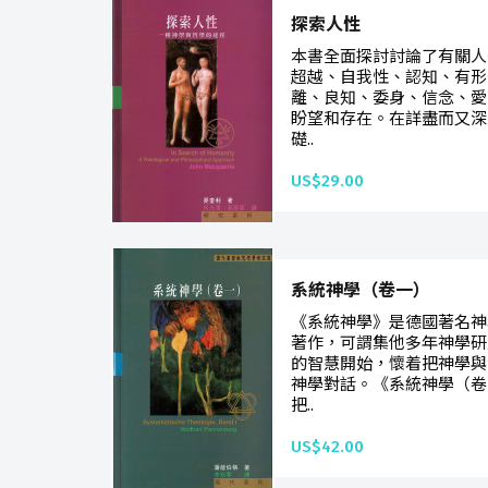
探索人性
本書全面探討討論了有關人
超越、自我性、認知、有形
離、良知、委身、信念、愛
盼望和存在。在詳盡而又深
礎..
US$29.00
系統神學（卷一）
《系統神學》是德國著名神
著作，可謂集他多年神學研
的智慧開始，懷着把神學與
神學對話。《系統神學（卷
把..
US$42.00