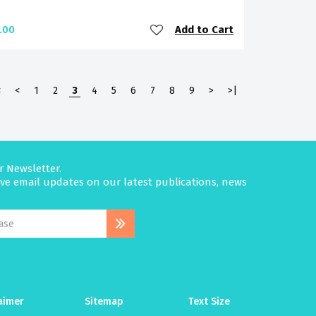
Add to Cart
.00
<
<
1
2
3
4
5
6
7
8
9
>
>|
r Newsletter.
eive email updates on our latest publications, news
aimer
Sitemap
Text Size