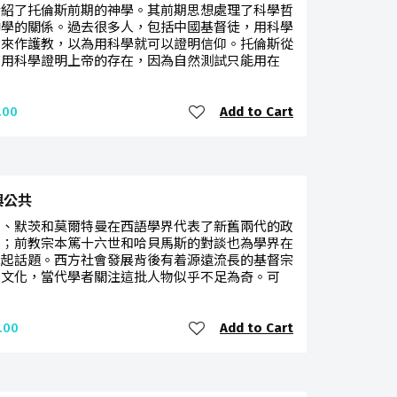
介紹了托倫斯前期的神學。其前期思想處理了科學哲
神學的關係。過去很多人，包括中國基督徒，用科學
論來作護教，以為用科學就可以證明信仰。托倫斯從
有用科學證明上帝的存在，因為自然測試只能用在
Add to Cart
.00
與公共
特、默茨和莫爾特曼在西語學界代表了新舊兩代的政
學；前教宗本篤十六世和哈貝馬斯的對談也為學界在
牽起話題。西方社會發展背後有着源遠流長的基督宗
史文化，當代學者關注這批人物似乎不足為奇。可
Add to Cart
.00