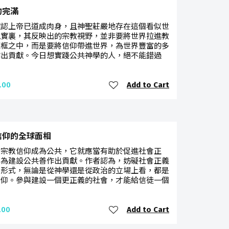
的完滿
確認上帝已道成肉身，且神聖莊嚴地存在這個看似世
現實裏，其反映出的宗教視野，並非要將世界拉進教
框框之中，而是要將信仰帶進世界，為世界豐富的多
作出貢獻。今日想實踐公共神學的人，絕不能錯過
Add to Cart
.00
信仰的全球面相
督宗教信仰成為公共，它就應當有助於促進社會正
並為建設公共善作出貢獻。作者認為，妨礙社會正義
仰形式，無論是從神學還是從政治的立場上看，都是
信仰。參與建設一個更正義的社會，才能給信徒一個
Add to Cart
.00