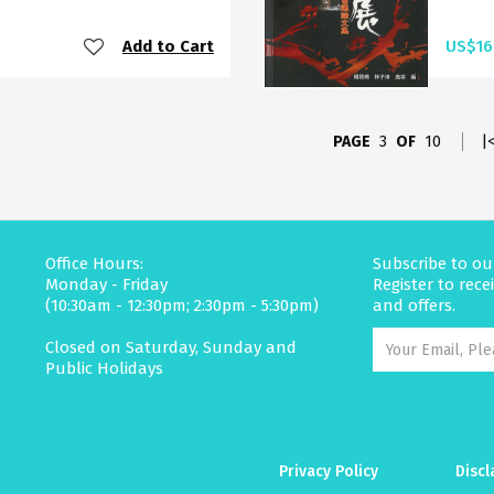
Add to Cart
US$16
PAGE
3
OF
10
|
Office Hours:
Subscribe to ou
Monday - Friday
Register to rec
(10:30am - 12:30pm; 2:30pm - 5:30pm)
and offers.
Closed on Saturday, Sunday and
Public Holidays
Privacy Policy
Discl