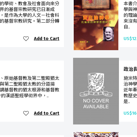
的學術、教會及社會面向來分
本書
界的基督宗教研究已日漸成
學與
，是作為大學的人文－社會科
的理
的基督宗教研究。第二部分轉
來沒
自..
Add to Cart
US$12
政治
、原始基督教及第二聖殿猶太
施米
與第二聖殿猶太教的分道揚
治神
調基督教的猶太根源和基督教
近年
的漢語聖經學術界中，..
教歷
是..
Add to Cart
US$16