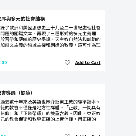
秩序與多元的社會結構
收錄了歐洲和美國思想史上十九至二十世紀處理社會
化問題的關鍵文本，再現了三種形式的多元主義理
基於習俗和傳統的歷史學說、天主教自然法和輔助的
、加爾文主義的領域主權和創造的教義。這可作為理
Add to Cart
.00
教會導論（缺貨）
為過去數十年來及英語世界介紹東正教的標準讀本。
教徒的教會不僅僅是地方性群體。「正教」一詞具有
確信仰」和「正確榮耀」的雙重含義。因此，東正教
自己的教會保衛和教導正確的上帝信仰，用正確的