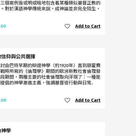
這三個案例皆或明或暗地包含着某種類似基督正教的
論。對於漢語神學傳統來說，成神論並非完全陌生，
Add to Cart
.00
教信仰與公共選擇
討由巴特早期的辯證神學（約1920年）直到朋霍費
二戰時所寫的《倫理學》期間的歐洲新教社會倫理發
這段期間，兩種主要的社會倫理取向浮現了：一種是
提倡的神學激進主義，強調基督徒行動與日常..
Add to Cart
.00
論神學