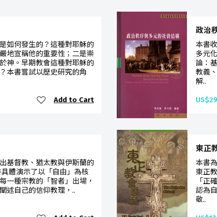
政治
是如何發生的？這種對耶穌的
本書
嚴地宣稱他的重要性；二是崇
多元
於神。早期教會這種對耶穌的
論：
？本書嘗試以歷史研究的角
教義
解..
Add to Cart
US$29
東正
出基督教、猶太教與伊斯蘭的
本書
書具體演示了以「自由」為核
東正
每一種宗教的「智者」出場，
「正
闡述自己的信仰教理，..
認為
敬..