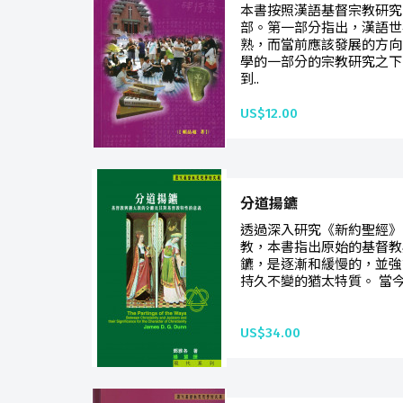
本書按照漢語基督宗教研究
部。第一部分指出，漢語世
熟，而當前應該發展的方向
學的一部分的宗教研究之下
到..
US$12.00
分道揚鑣
透過深入研究《新約聖經》
教，本書指出原始的基督教
鑣，是逐漸和緩慢的，並強
持久不變的猶太特質。 當今
US$34.00