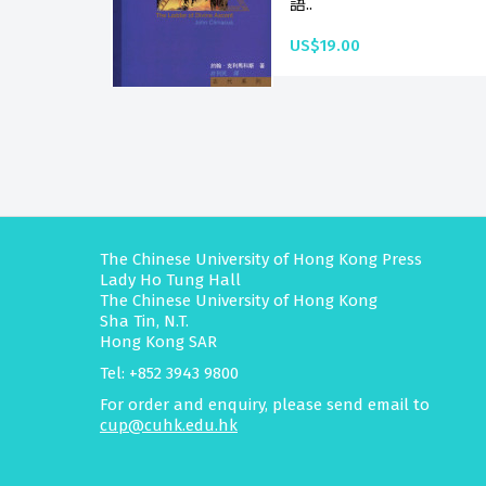
語..
US$19.00
The Chinese University of Hong Kong Press
Lady Ho Tung Hall
The Chinese University of Hong Kong
Sha Tin, N.T.
Hong Kong SAR
Tel: +852 3943 9800
For order and enquiry, please send email to
cup@cuhk.edu.hk