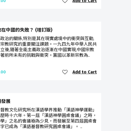
Add to Cart
.00
在中國的失敗？ (增訂版)
政治的關係,特別是其在現實處境中的衝突與互動,
是宗教研究的重要關注課題。一九四九年中華人民共
立後,隨著全能主義政治逐漸在中國實現,中國宗教
著前所未有的挑戰與衝突。黨國以革新宗教為..
Add to Cart
.00
與發展
基督教文化研究所在漢語學界推動「漢語神學運動」
已歷時十六年。第一屆「漢語神學圓桌會議」之時，
神學」之名的會議極為少見，而發展至第四屆圓桌會
字已成為「漢語基督教研究圓桌會議」。 ..