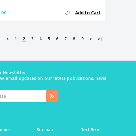
Add to Cart
.00
<
<
1
2
3
4
5
6
7
8
9
>
>|
r Newsletter.
eive email updates on our latest publications, news
aimer
Sitemap
Text Size