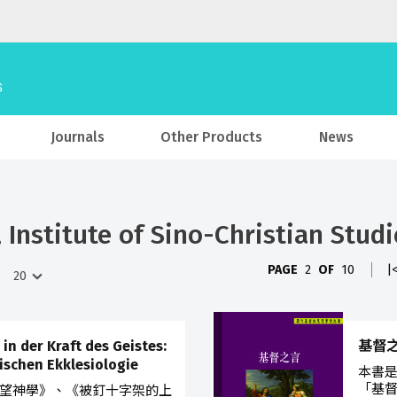
Journals
Other Products
News
Institute of Sino-Christian Studi
PAGE
2
OF
10
|
er Kraft des Geistes:
基督之言
ischen Ekklesiologie
本書
「基
望神學》、《被釘十字架的上