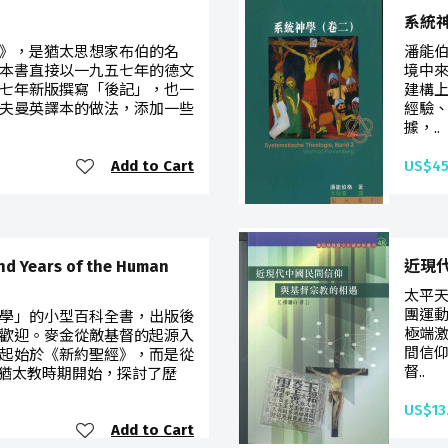
系統
》，是猶太思想家布伯的名
潘能
本書直接以一九五七年的德文
境中
七年新版撰寫「後記」，也一
建構
夫曼英譯本的做法，添加一些
經驗
據，..
Add to Cart
US$45
nd Years of the Human
近現
太平
團運
學」的小型百科全書，出版後
極端
歡迎。麥金從敵基督的起源入
間信
起始於《新約聖經》，而是從
督..
猶太教時期開始，探討了歷
US$13
Add to Cart