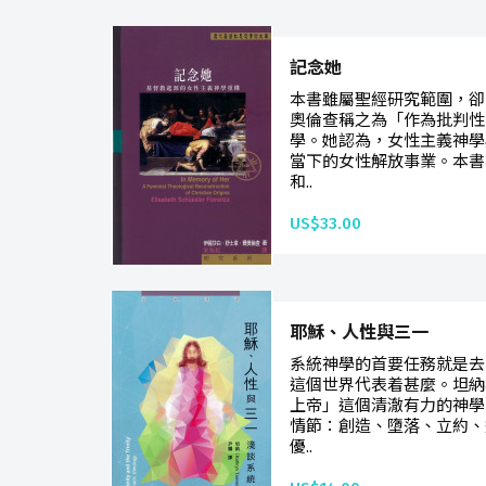
記念她
本書雖屬聖經研究範圍，卻
奧倫查稱之為「作為批判性
學。她認為，女性主義神學
當下的女性解放事業。本書
和..
US$33.00
耶穌、人性與三一
系統神學的首要任務就是去
這個世界代表着甚麼。坦納
上帝」這個清澈有力的神學
情節：創造、墮落、立約、
優..