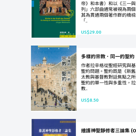
帝》和本書）和以《三一與
列」六部曲通常被視為兩個
其為貫通兩個著作群的橋樑
「..
US$29.00
多樣的宗教．同一的聖約
作者拉辛格從聖經研究與基
聖約問題。聖約既是《新舊
太教與基督教對話焦點之所
聖約的單一性與多重性，拉
教..
US$8.50
維護神聖靜修者三論集 (Out 