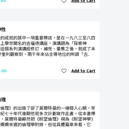
Add to Cart
.00
神性
利的成就的其中一項重要標誌，是在一九八三至八四
登上舉世聞名的吉福德講座，演講題為「探索神
。這個系列演講經修訂、補充、彙集之後，就成了本
麥奎利觀察到，兩千年來佔主導地位的所謂「古..
Add to Cart
.00
倫理
望倫理》的出版了卻了莫爾特曼的一椿個人心願，早
世紀七十年代後期他就多次計劃寫作此書。從本書標
看，莫爾特曼顯然把《盼望倫理》視為《盼望神學》
部姍姍來遲的倫理學附錄，但從具體篇章來看，它