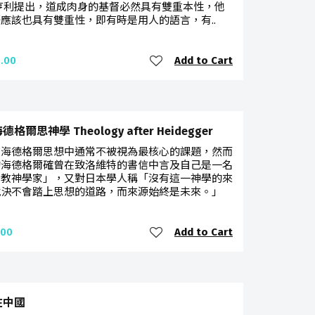
亨利提出，道成肉身的基督必然具有雙重本性，他
應該也具有雙重性，即有時是用人的語言，有..
Add to Cart
.00
格爾思神學 Theology after Heidegger
在海德格爾思想中通常不被視為最核心的課題，然而
的海德格爾確曾在致洛維特的書信中言及自己是一名
督教神學家」，又對日本學人稱「沒有這一神學的來
就決不會踏上思想的道路，而來源始終是未來。」
Add to Cart
.00
在中國