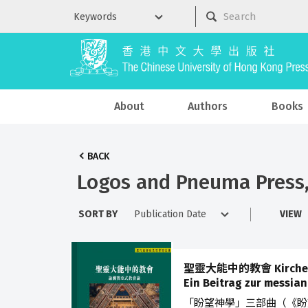
About
Authors
Books
BACK
Logos and Pneuma Press, 
SORT BY
VIEW
聖靈大能中的教會 Kirche in d
Ein Beitrag zur messian
「盼望神學」三部曲（《盼