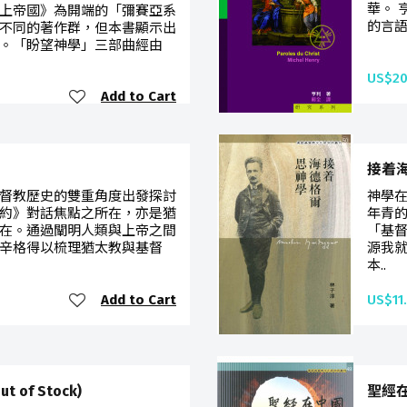
華。 
上帝國》為開端的「彌賽亞系
的言語
不同的著作群，但本書顯示出
。「盼望神學」三部曲經由
US$20
Add to Cart
接着海德
督教歷史的雙重角度出發探討
神學
約》對話焦點之所在，亦是猶
年青
在。通過闡明人類與上帝之間
「基
辛格得以梳理猶太教與基督
源我
本..
Add to Cart
US$11
of Stock)
聖經