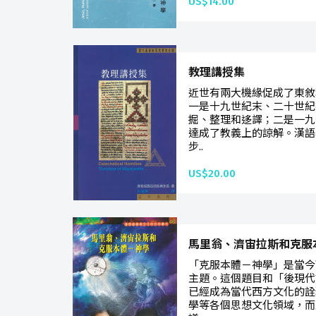
US$14.00
教理講授集
近世有兩大機緣促成了東敘
一是十九世紀末、二十世紀
掘、整理和迻譯；二是一九
達成了教義上的諒解。漢語
步..
US$20.00
馬里翁、濟宙拉斯和克服
「克服本體－神學」是當今
主題。這個題目和「後現代
已經成為當代西方文化的詮
學等各個思想文化領域，而