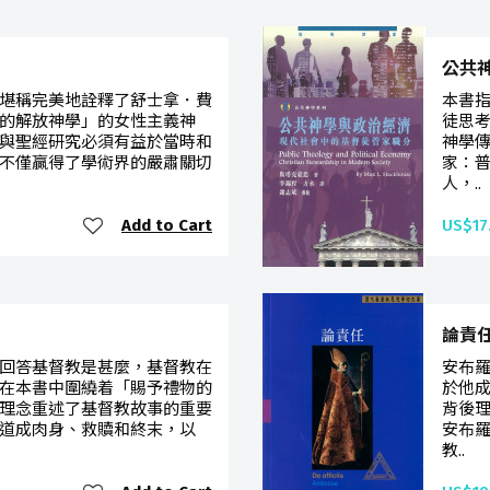
公共
堪稱完美地詮釋了舒士拿．費
本書
的解放神學」的女性主義神
徒思
與聖經研究必須有益於當時和
神學
不僅贏得了學術界的嚴肅關切
家：
人，..
Add to Cart
US$17
論責
回答基督教是甚麼，基督教在
安布
在本書中圍繞着「賜予禮物的
於他
理念重述了基督教故事的重要
背後
道成肉身、救贖和終末，以
安布
教..