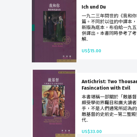
Ich und Du
一九二三年問世的《我和你
篇。不同於以往的中譯本，
新版為底本，布伯給一九五
併譯出。本書同時參考了考
解..
US$15.00
Antichrist: Two Thousa
Fasincation with Evil
本書堪稱一部關於「敵基督
頗受學術界矚目和廣大讀者
手，不是人們通常所認為的
敵基督的史前史—第二聖殿
代..
US$33.00