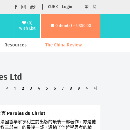
CUHK
Login
繁
简
(0)
0 item(s) - US$0.00
Wish List
Resources
The China Review
es Ltd
<
<
1
2
3
4
5
6
7
8
9
>
>|
 Paroles du Christ
是法國哲學家亨利生前出版的最後一部著作，亦是他
督教三部曲」的最後一部，濃縮了他哲學思考的精