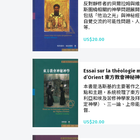
反對靜修者的貝爾拉姆與維
斯圍繞相關的神學問題展開
包括「他泊之光」與神秘經
自覺交流的可能性問題、人
等..
US$20.00
Essai sur la théologie m
d’Orient 東方教會神秘
本書是洛斯基的主要著作之
點和主題，系統梳理了東方
利亞和埃及苦修神學家及拜
定神學）、三一論、上帝能
督..
US$20.00