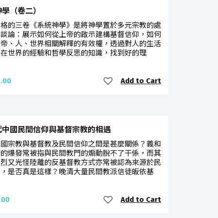
神學（卷二）
伯格的三卷《系統神學》是將神學置於多元宗教的處
來談論：展示如何從上帝的啟示建構基督信仰，如何
上帝、人、世界相關解釋的有效權，透過對人的生活
、在世界的經驗和哲學反思的知識，找到好的理
Add to Cart
.00
代中國民間信仰與基督宗教的相遇
天國宗教與基督教及民間信仰之間是甚麼關係？義和
動的爆發常被指與民間教門的煽動脫不了干係，而其
激烈又光怪陸離的反基督教方式亦常被認為來源於民
仰，是否真是這樣？晚清大量民間教派信徒皈依基
Add to Cart
.00