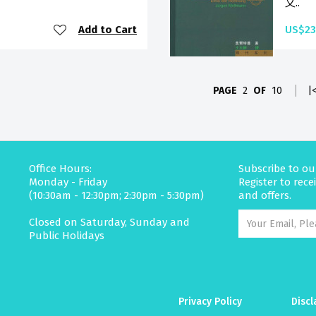
又..
Add to Cart
US$23
PAGE
2
OF
10
|
Office Hours:
Subscribe to ou
Monday - Friday
Register to rec
(10:30am - 12:30pm; 2:30pm - 5:30pm)
and offers.
Closed on Saturday, Sunday and
Public Holidays
Privacy Policy
Discl