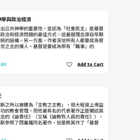
神學與政治經濟
指出公共神學的重要性，並認為「社會民主」是基督
考政治和經濟問題的最佳方式，這基礎理念源自早期
傳統的結構。另一方面，作者深信所有人都要成為管
普世之主的僕人。基督徒要成為帶有「職事」的
Add to Cart
.00
任
羅斯之所以被譽為「主教之主教」，很大程度上得益
成功的教會管理，而他最有名的代表著作正是闡述其
理念的《論責任》（又稱《論教牧人員的責任》）。
羅斯參照了西塞羅同名著作，但是將其作了「基督