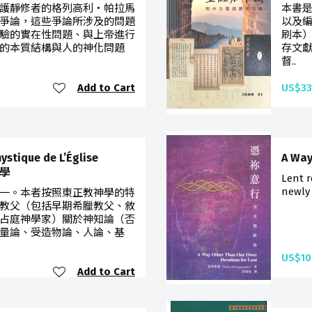
護靜修者的格列高利‧帕拉馬
本書
爭論，這些爭論所涉及的問題
以及
驗的實在性問題、與上帝進行
刷本
的本質結構與人的神化問題
存文
督..
Add to Cart
US$33
ystique de L’Église
A Way
神學
Lent r
newly 
一。本者按照東正教神學的特
教父（包括早期希臘教父、敘
占庭神學家）關於神知論（否
量論、受造物論、人論、基
US$10
Add to Cart