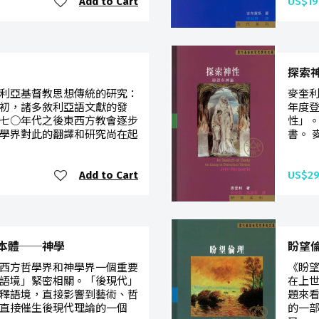
Add to Cart
US$19
探索
利亞基督教思想傳統的研究：
麥奎
初，諸多敘利亞語文獻的發
年度
七○年代之後東西方教會逐步
性」
學界對此的翻譯和研究尚在起
書。 
Add to Cart
US$29
本體──神學
盼望
西方哲學界和神學界一個重要
《盼
語境」緊密相關。「後現代」
在上
釋語境，直接影響到藝術、哲
題來
直接催生後現代理論的一個
的一