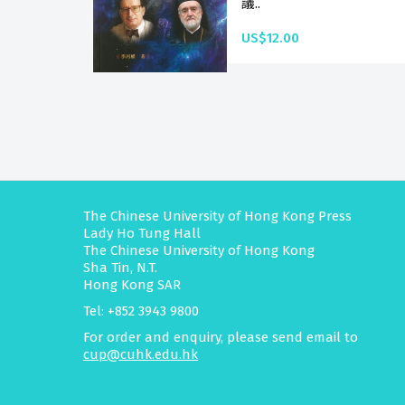
議..
US$12.00
The Chinese University of Hong Kong Press
Lady Ho Tung Hall
The Chinese University of Hong Kong
Sha Tin, N.T.
Hong Kong SAR
Tel: +852 3943 9800
For order and enquiry, please send email to
cup@cuhk.edu.hk