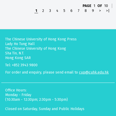
PAGE
1
OF
10
1
2
3
4
5
6
7
8
9
>
>|
The Chinese University of Hong Kong Press
Lady Ho Tung Hall
The Chinese University of Hong Kong
Sha Tin, N.T.
Hong Kong SAR
Tel: +852 3943 9800
For order and enquiry, please send email to
cup@cuhk.edu.hk
Office Hours:
Monday - Friday
(10:30am - 12:30pm; 2:30pm - 5:30pm)
Closed on Saturday, Sunday and Public Holidays