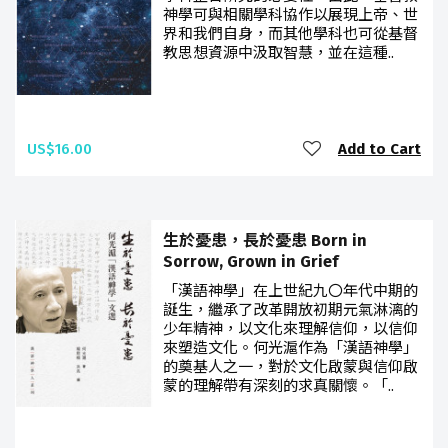
神學可與相關學科協作以展現上帝、世
界和我們自身，而其他學科也可從基督
教思想資源中汲取智慧，並在這種..
US$16.00
Add to Cart
生於憂患，長於憂患 Born in
Sorrow, Grown in Grief
「漢語神學」在上世紀九〇年代中期的
誕生，繼承了改革開放初期元氣淋漓的
少年精神，以文化來理解信仰，以信仰
來塑造文化。何光滬作為「漢語神學」
的奠基人之一，對於文化啟蒙與信仰啟
蒙的理解帶有深刻的求真關懷。「..