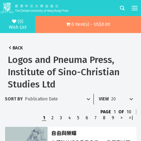
(0)
0 item(s) - US$0.00
Wish List
BACK
Logos and Pneuma Press,
Institute of Sino-Christian
Studies Ltd
SORT BY
VIEW
PAGE
1
OF
10
1
2
3
4
5
6
7
8
9
>
>|
自由與榮耀