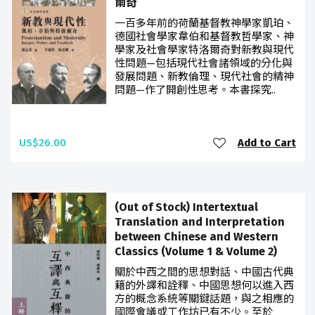
爾奇
一百多年前的荷蘭基督教神學家凱珀、
德國社會學家韋伯和基督教哲學家、神
學家及社會學家特洛爾奇對新教與現代
性問題—包括現代社會諸領域的分化與
發展問題、新教倫理、現代社會的精神
問題—作了開創性思考。本書探究..
US$26.00
Add to Cart
(Out of Stock) Intertextual
Translation and Interpretation
between Chinese and Western
Classics (Volume 1 & Volume 2)
關於中西之間的思想對話、中國古代典
籍的外譯和詮釋、中國思想何以進入西
方的概念系統等關鍵話題，與之相應的
國際會議或工作坊已有不少。至於