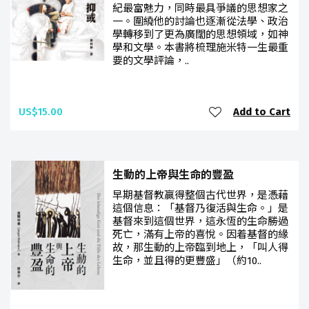
紀最富魅力，同時最具爭議的思想家之
一。圍繞他的討論也逐漸從法學、政治
學轉移到了更為廣闊的思想領域，如神
學和文學。本書將梳理施米特一生最重
要的文學評論，..
US$15.00
Add to Cart
生動的上帝與生命的豐盈
早期基督教贏得整個古代世界，是憑藉
這個信息：「基督乃復活與生命。」是
基督來到這個世界，這永恆的生命勝過
死亡，滿有上帝的喜悅。因着基督的緣
故，那生動的上帝臨到地上，「叫人得
生命，並且得的更豐盛」（約10..