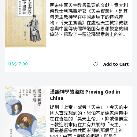
明末中國天主教最重要的文獻、意大利
傳教士利瑪竇所著《天主實義》，是其
時天主教神學在中國處境下的特殊產
物。《天主實義》在處理天主教宗教觀
念與中國傳統儒釋道固有思想觀念的關
係時，採取了一種詮釋學意義上的神..
US$17.00
Add to Cart
漢語神學的濫觴 Proving God in
China
提到「上帝」或者「天主」，今天的中
國人首先想到的，恐怕不是儒家經典中
在在皆是的「昊天上帝」，抑或儒佛道
三教迄明末仍在共有共饗的「天主」，
而是基督宗教共同崇拜的那個至上神
God。中西上帝觀的相遇，即是作..