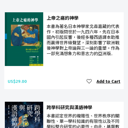
上帝之痛的神學
本書為著名日本神學家北森嘉藏的代表
作，初版問世於一九四六年，先在日本
國內引起反響，後經多種西語譯本助推
而贏得世界級聲望，深刻影響了歐洲戰
後神學對上帝論與三一論的重塑。作為
一部充滿想象力和意志力的亞洲版..
US$29.00
Add to Cart
跨學科研究與漢語神學
本書認定世界的複雜性、世界秩序的關
聯性、單一學科知識的有限性以及不同
學科整合研究的必要性。由此，基督教