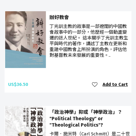
辦好教會
丁光訓主教的故事是一部遼闊的中國教
會故事中的一部分，他歷經一個動盪變
遷的迷人世紀。 這本關乎丁光訓主教生
平與時代的著作，講述丁主教在更新和
重建中國教會上所扮演的角色，評估他
對基督教未來發展的重要性。..
US$36.50
Add to Cart
「政治神學」抑或「神學政治」？
"Political Theology" or
"Theological Politics"?
卡爾．施米特（Carl Schmitt）是二十世