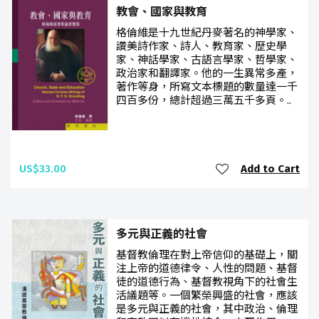
教會、國家與教育
格倫維是十九世紀丹麥著名的神學家、
讚美詩作家、詩人、教育家、歷史學
家、神話學家、古語言學家、哲學家、
政治家和翻譯家。他的一生異常多產，
著作等身，所寫文本標題的數量達一千
四百多份，總計超過三萬五千多頁。..
US$33.00
Add to Cart
多元與正義的社會
基督教倫理在對上帝信仰的基礎上，關
注上帝的道德律令、人性的問題、基督
徒的道德行為、基督教視角下的社會生
活議題等。一個繁榮興盛的社會，應該
是多元與正義的社會，其中政治、倫理