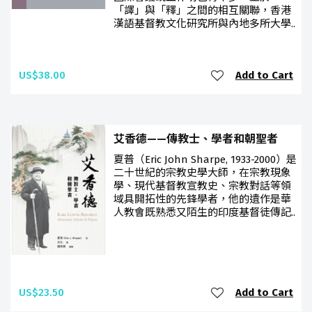
「譯」與「釋」之間的相互關聯，香港
漢語基督教文化研究所與內地多所大學..
US$38.00
Add to Cart
艾香德——傳教士、學者和朝聖者
夏普（Eric John Sharpe, 1933-2000）是
二十世紀的宗教史學大師，在宗教現象
學、現代基督教宣教史、宗教對話等領
域具開拓性的先鋒學者，他的遺作是華
人教會既熟悉又陌生的印度基督徒傳記..
US$23.50
Add to Cart