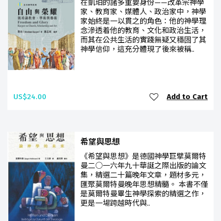
在凱珀的諸多重要身份——改革宗神學
家、教育家、媒體人、政治家中，神學
家始終是一以貫之的角色：他的神學理
念滲透着他的教育、文化和政治生活，
而其在公共生活的實踐無疑又穩固了其
神學信仰，這充分體現了後來被稱..
US$24.00
Add to Cart
希望與思想
《希望與思想》是德國神學巨擘莫爾特
曼二○一六年九十華誕之際出版的論文
集，精選二十篇晚年文章，題材多元，
匯聚莫爾特曼晚年思想精髓。 本書不僅
是莫爾特曼畢生神學探索的精選之作，
更是一場跨越時代與..