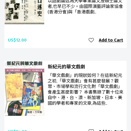
以話劇論述為大學畢業論文及碩士論文
者,也早已不少。由國際演藝評論家協會
(香港分會)與「香港戲劇..
US$12.00
Add to Cart
新紀元的華文戲劇
「華文戲劇」的現狀如何？在這新紀元
之初,「華文戲劇」會有甚麼發展？觀
眾、市場學和流行文化對「華文戲劇」
會產生甚麼影響？ 本書集錄了數十位來
自中、港、台、澳、新加坡、日本、美
國的學者和專家的文章,為這些..