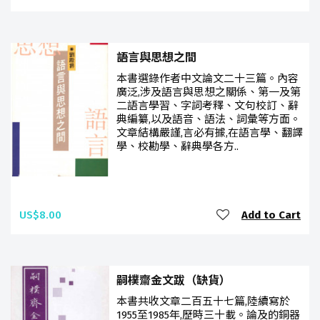
語言與思想之間
本書選錄作者中文論文二十三篇。內容
廣泛,涉及語言與思想之關係、第一及第
二語言學習、字詞考釋、文句校訂、辭
典編纂,以及語音、語法、詞彙等方面。
文章結構嚴謹,言必有據,在語言學、翻譯
學、校勘學、辭典學各方..
US$8.00
Add to Cart
嗣樸齋金文跋（缺貨）
本書共收文章二百五十七篇,陸續寫於
1955至1985年,歷時三十載。論及的銅器