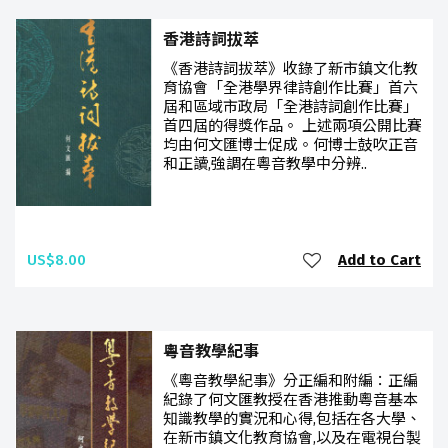
香港詩詞拔萃
《香港詩詞拔萃》收錄了新市鎮文化教
育協會「全港學界律詩創作比賽」首六
屆和區域市政局「全港詩詞創作比賽」
首四屆的得獎作品。 上述兩項公開比賽
均由何文匯博士促成。何博士鼓吹正音
和正讀,強調在粵音教學中分辨..
US$8.00
Add to Cart
粵音教學紀事
《粵音教學紀事》分正編和附編：正編
紀錄了何文匯教授在香港推動粵音基本
知識教學的實況和心得,包括在各大學、
在新市鎮文化教育協會,以及在電視台製