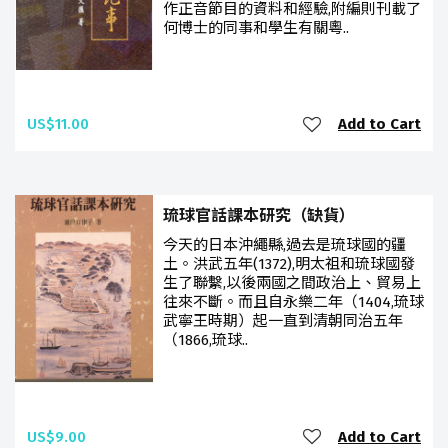
作正音節目的資料和經驗,附編則刊載了
何博士的同事和學生有關粵..
US$11.00
Add to Cart
琉球官話課本研究（缺貨）
今天的日本沖繩縣,過去是琉球國的疆
土。洪武五年(1372),明太祖和琉球國發
生了聯繫,以後兩國之間政治上、貿易上
往來不斷。而且自永樂二年（1404,琉球
武寧王時期）起一直到清朝同治五年
（1866,琉球..
US$9.00
Add to Cart