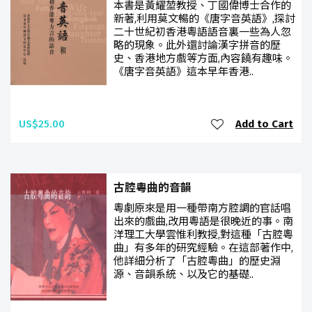
本書是黃耀堃教授、丁國偉博士合作的
新著,利用莫文暢的《唐字音英語》,探討
二十世紀初香港粵語語音裏一些為人忽
略的現象。此外還討論漢字拼音的歷
史、香港地方戲等方面,內容饒有趣味。
《唐字音英語》這本早年香港..
US$25.00
Add to Cart
古腔粵曲的音韻
粵劇原來是用一種帶南方腔調的官話唱
出來的戲曲,改用粵語是很晚近的事。南
洋理工大學雲惟利教授,對這種「古腔粵
曲」有多年的研究經驗。在這部著作中,
他詳細分析了「古腔粵曲」的歷史淵
源、音韻系統、以及它的基礎..