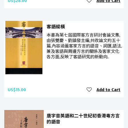
US$28.00
Add to Cart
客語縱橫
本書為第七屆國際客方言研討會論文集,
由張雙慶、劉鎮發主編,共收論文約五十
篇,內容涵蓋客家方言的語音、詞匯,語法,
兼及客語與周邊方言的關係及客家文化
各方面,反映了客語研究的新動向..
US$15.00
Add to Cart
唐字音英語和二十世紀初香港粵方言
的語音