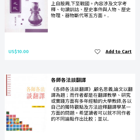
上自殷周,下至戰國。內容涉及文字考
釋、句讀訓詁、歷史事件與人物、歷史
物理、器物斷代等五方面。..
US$10.00
Add to Cart
各師各法談翻譯
《各師各法談翻譯》,顧名思義,論文以翻
譯為題；而作者都是在翻譯教學、研究
或實踐方面有多年經驗的大學教師,各以
自己的獨特觀點及方法詮釋翻譯學某一
方面的問題。希望讀者可以就不同作者
的不同論點作出比較；並以..