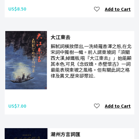
US$8.50
Add to Cart
大江東去
蘇軾詞橫放傑出,一洗綺羅香澤之態,在北
宋詞中獨樹一幟。前人謂東坡詞「須關
西大漢,綽鐵板,唱『大江東去』」始能顯
其本色,可見《念奴嬌‧赤壁懷古》一詞
最能表現東坡之風格。但有關此詞之格
律及異文,歷來卻聚訟..
US$7.00
Add to Cart
潮州方言詞匯