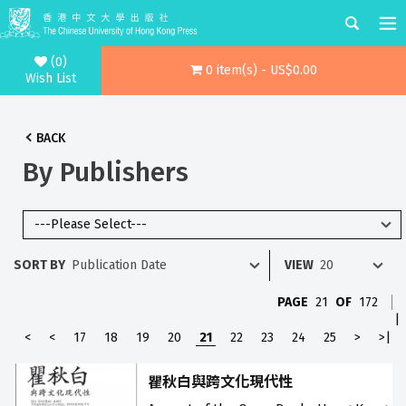
(0)
0 item(s) - US$0.00
Wish List
BACK
By Publishers
SORT BY
VIEW
PAGE
21
OF
172
|
<
<
17
18
19
20
21
22
23
24
25
>
>|
瞿秋白與跨文化現代性