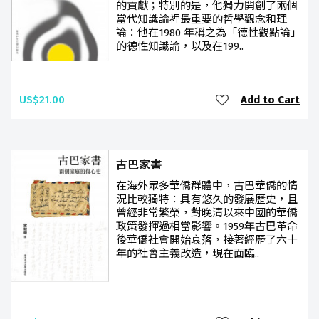
的貢獻；特別的是，他獨力開創了兩個
當代知識論裡最重要的哲學觀念和理
論：他在1980 年稱之為「德性觀點論」
的德性知識論，以及在199..
US$21.00
Add to Cart
古巴家書
在海外眾多華僑群體中，古巴華僑的情
況比較獨特：具有悠久的發展歷史，且
曾經非常繁榮，對晚清以來中國的華僑
政策發揮過相當影響。1959年古巴革命
後華僑社會開始衰落，接著經歷了六十
年的社會主義改造，現在面臨..