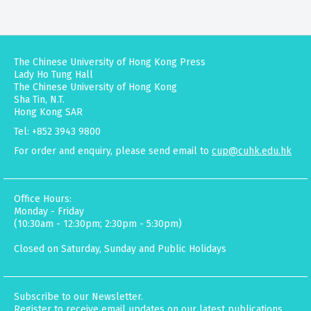
The Chinese University of Hong Kong Press
Lady Ho Tung Hall
The Chinese University of Hong Kong
Sha Tin, N.T.
Hong Kong SAR
Tel: +852 3943 9800
For order and enquiry, please send email to
cup@cuhk.edu.hk
Office Hours:
Monday - Friday
(10:30am - 12:30pm; 2:30pm - 5:30pm)
Closed on Saturday, Sunday and Public Holidays
Subscribe to our Newsletter.
Register to receive email updates on our latest publications,