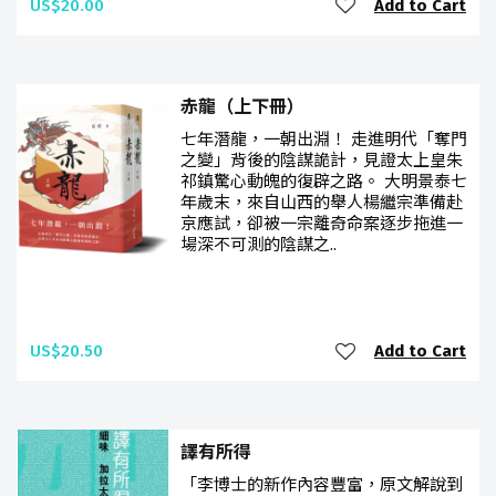
US$20.00
Add to Cart
赤龍（上下冊）
七年潛龍，一朝出淵！ 走進明代「奪門
之變」背後的陰謀詭計，見證太上皇朱
祁鎮驚心動魄的復辟之路。 大明景泰七
年歲末，來自山西的舉人楊繼宗準備赴
京應試，卻被一宗離奇命案逐步拖進一
場深不可測的陰謀之..
US$20.50
Add to Cart
譯有所得
「李博士的新作內容豐富，原文解說到