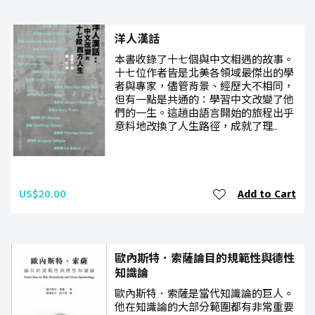
洋人漢話
本書收錄了十七個與中文相遇的故事。
十七位作者皆是北美各領域最傑出的學
者與專家，儘管背景、經歷大不相同，
但有一點是共通的：學習中文改變了他
們的一生。這趟由語言開始的旅程出乎
意料地改換了人生路徑，成就了理..
US$20.00
Add to Cart
歐內斯特．索薩論目的規範性與德性
知識論
歐內斯特．索薩是當代知識論的巨人。
他在知識論的大部分範圍都有非常重要