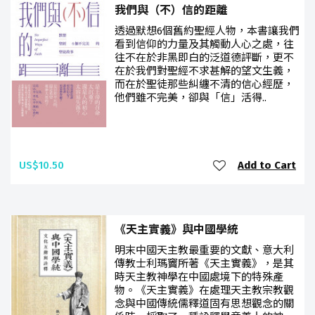
我們與（不）信的距離
透過默想6個舊約聖經人物，本書讓我們
看到信仰的力量及其觸動人心之處，往
往不在於非黑即白的泛道德評斷，更不
在於我們對聖經不求甚解的望文生義，
而在於聖徒那些糾纏不清的信心經歷，
他們雖不完美，卻與「信」活得..
US$10.50
Add to Cart
《天主實義》與中國學統
明末中國天主教最重要的文獻、意大利
傳教士利瑪竇所著《天主實義》，是其
時天主教神學在中國處境下的特殊產
物。《天主實義》在處理天主教宗教觀
念與中國傳統儒釋道固有思想觀念的關