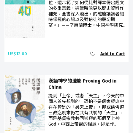
位，還示範了如何從比對譯本得出經文
的多重意義，適當時候更以歷史資料作
補充。全書深入淺出，的確能讓讀者細
味保羅的心腸以及對信徒的殷切期
望。」——辛惠蘭博士，中國神學研究..
US$12.00
Add to Cart
漢語神學的濫觴 Proving God in
China
提到「上帝」或者「天主」，今天的中
國人首先想到的，恐怕不是儒家經典中
在在皆是的「昊天上帝」，抑或儒佛道
三教迄明末仍在共有共饗的「天主」，
而是基督宗教共同崇拜的那個至上神
God。中西上帝觀的相遇，即是作..