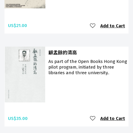
US$21.00
Add to Cart
顧孟餘的清高
As part of the Open Books Hong Kong
pilot program, initiated by three
libraries and three university..
US$35.00
Add to Cart