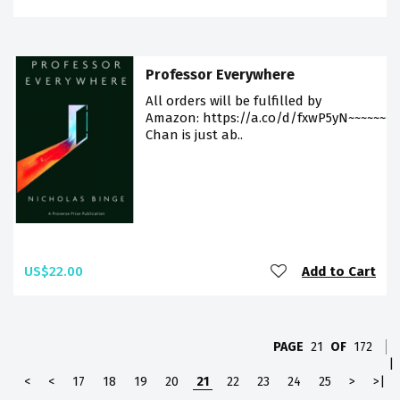
Professor Everywhere
All orders will be fulfilled by
Amazon: https://a.co/d/fxwP5yN~~~~~~~~
Chan is just ab..
US$22.00
Add to Cart
PAGE
21
OF
172
|
<
<
17
18
19
20
21
22
23
24
25
>
>|