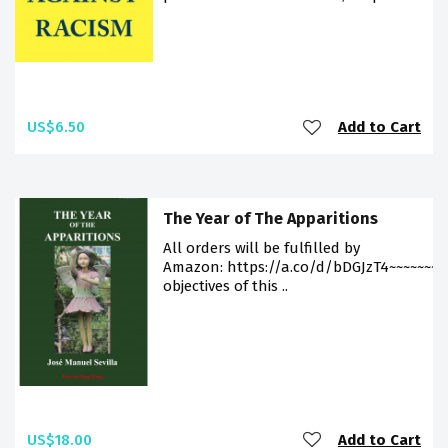
US$6.50
Add to Cart
The Year of The Apparitions
All orders will be fulfilled by
Amazon: https://a.co/d/bDGJzT4~~~~~~~~
objectives of this ..
US$18.00
Add to Cart