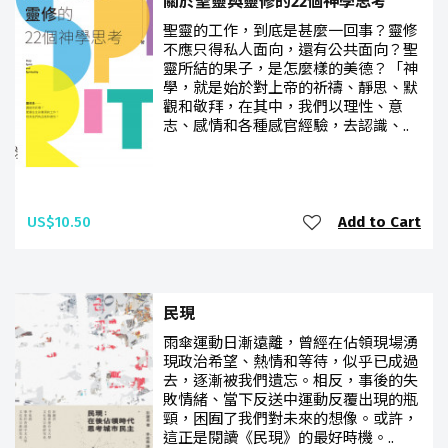
關於聖靈與靈修的22個神學思考​
聖靈的工作，到底是甚麼一回事？靈修
不應只得私人面向，還有公共面向？聖
靈所結的果子，是怎麼樣的美德？「神
學，就是始於對上帝的祈禱、靜思、默
觀和敬拜，在其中，我們以理性、意
志、感情和各種感官經驗，去認識、..
US$10.50
Add to Cart
民現
雨傘運動日漸遠離，曾經在佔領現場湧
現政治希望、熱情和等待，似乎已成過
去，逐漸被我們遺忘。相反，事後的失
敗情緒、當下反送中運動反覆出現的瓶
頸，困囿了我們對未來的想像。或許，
這正是閱讀《民現》的最好時機。..