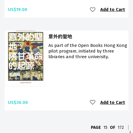
US$19.00
Add to Cart
意外的聖地
As part of the Open Books Hong Kong
pilot program, initiated by three
libraries and three university..
US$36.00
Add to Cart
PAGE
15
OF
172