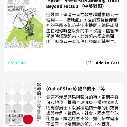
信仰是／不是這樣的 Seeking Truth
Beyond Facts 3 （中英對照）
這幾年，筆者一直在教會群體裏聽到一
個詞——「接地氣」，強調基督信仰和
神的子民不能彷彿空中樓閣，總是談發
生在地球時空以外的事。沒錯。儘管神
學有時候聽起來、討論起來很玄奥難
明，但筆者一直深信且經歷到其對生..
US$13.00
Add to Cart
(Out of Stock) 致命的不平等
健康不僅是蘋果與藥丸的事，更關乎身
份和地位。推動全球健康平權的代表人
物馬穆爵士，以累積逾四十年的研究實
證與案例，從個人、社會、國家至全球
化層面，詳述社會不公平如何帶來健康
不公平，以及問題的解方。在西非..