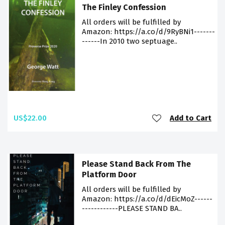
The Finley Confession
All orders will be fulfilled by
Amazon: https://a.co/d/9RyBNi1-------
------In 2010 two septuage..
US$22.00
Add to Cart
Please Stand Back From The
Platform Door
All orders will be fulfilled by
Amazon: https://a.co/d/dEicMoZ------
------------PLEASE STAND BA..