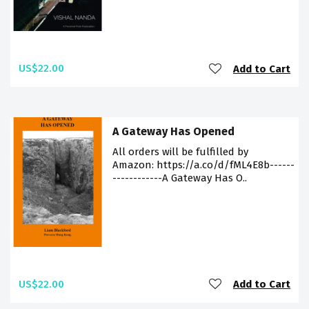
US$22.00
Add to Cart
A Gateway Has Opened
All orders will be fulfilled by
Amazon: https://a.co/d/fML4E8b------
------------A Gateway Has O..
US$22.00
Add to Cart