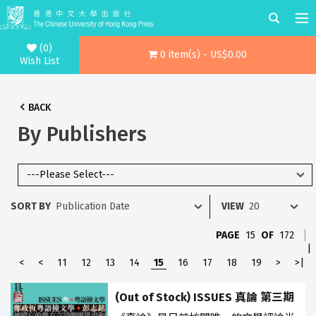
(0)
0 item(s) - US$0.00
Wish List
BACK
By Publishers
SORT BY
VIEW
PAGE
15
OF
172
|
<
<
11
12
13
14
15
16
17
18
19
>
>|
(Out of Stock) ISSUES 真論 第三期