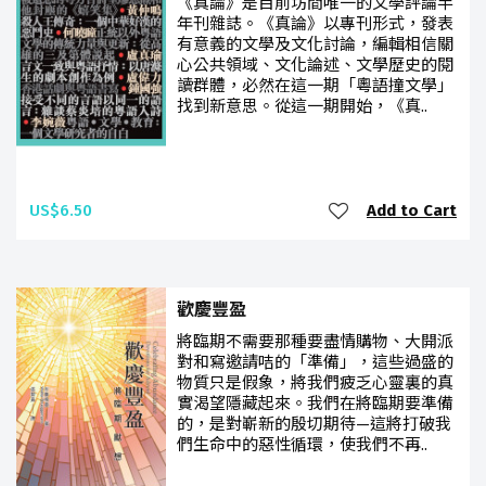
《真論》是目前坊間唯一的文學評論半
年刊雜誌。《真論》以專刊形式，發表
有意義的文學及文化討論，編輯相信關
心公共領域、文化論述、文學歷史的閱
讀群體，必然在這一期「粵語撞文學」
找到新意思。從這一期開始，《真..
US$6.50
Add to Cart
歡慶豐盈
將臨期不需要那種要盡情購物、大開派
對和寫邀請咭的「準備」，這些過盛的
物質只是假象，將我們疲乏心靈裏的真
實渴望隱藏起來。我們在將臨期要準備
的，是對嶄新的殷切期待—這將打破我
們生命中的惡性循環，使我們不再..