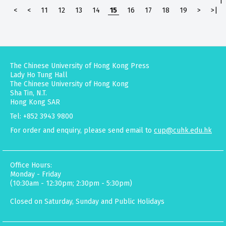
|
<
<
11
12
13
14
15
16
17
18
19
>
>|
The Chinese University of Hong Kong Press
Lady Ho Tung Hall
The Chinese University of Hong Kong
Sha Tin, N.T.
Hong Kong SAR
Tel: +852 3943 9800
For order and enquiry, please send email to
cup@cuhk.edu.hk
Office Hours:
Monday - Friday
(10:30am - 12:30pm; 2:30pm - 5:30pm)
Closed on Saturday, Sunday and Public Holidays