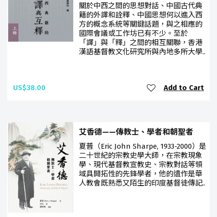
關於中西之間的思想對話、中國古代典
籍的外譯和詮釋、中國思想何以進入西
方的概念系統等關鍵話題，與之相應的
國際會議或工作坊已有不少。至於
「譯」與「釋」之間的相互關聯，香港
漢語基督教文化研究所與內地多所大學..
US$38.00
Add to Cart
艾香德——傳教士、學者和朝聖者
夏普（Eric John Sharpe, 1933-2000）是
二十世紀的宗教史學大師，在宗教現象
學、現代基督教宣教史、宗教對話等領
域具開拓性的先鋒學者，他的遺作是華
人教會既熟悉又陌生的印度基督徒傳記..