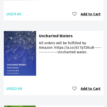
US$11.00
Add to Cart
Uncharted Waters
All orders will be fulfilled by
Amazon: https://a.co/d/7pT2KuB-----
-------------Uncharted water..
US$22.00
Add to Cart