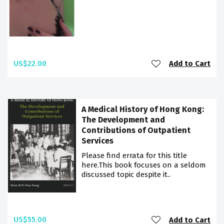
US$22.00
Add to Cart
A Medical History of Hong Kong:
The Development and
Contributions of Outpatient
Services
Please find errata for this title
here.This book focuses on a seldom
discussed topic despite it..
US$55.00
Add to Cart