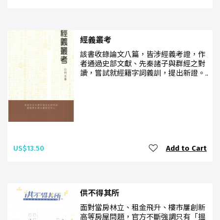
經義叢考
該書收錄論文八篇，皆涉經義考證，作
者通過史部文獻、先秦諸子與群經之對
讀，嘗試就經籍字詞義訓，提出新證。..
US$13.50
Add to Cart
供不得其所
面對當房林立、租金飛升、樓市屢創新
高等房屋問題，官方不斷強調只有「搵