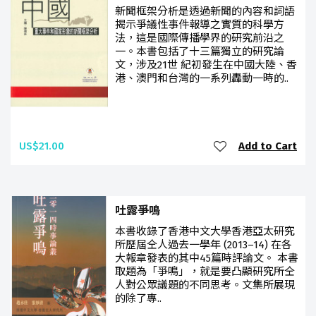
新聞框架分析是透過新聞的內容和詞語
揭示爭議性事件報導之實質的科學方
法，這是國際傳播學界的研究前沿之
一。本書包括了十三篇獨立的研究論
文，涉及21世 紀初發生在中國大陸、香
港、澳門和台灣的一系列轟動一時的..
US$21.00
Add to Cart
吐露爭鳴
本書收錄了香港中文大學香港亞太研究
所歷屆仝人過去一學年 (2013–14) 在各
大報章發表的其中45篇時評論文。 本書
取題為「爭鳴」，就是要凸顯研究所仝
人對公眾議題的不同思考。文集所展現
的除了專..