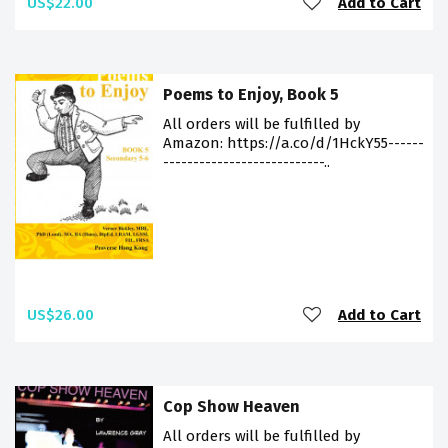
US$22.00
Add to Cart
Poems to Enjoy, Book 5
All orders will be fulfilled by
Amazon: https://a.co/d/1HckY55------
---------------------------..
US$26.00
Add to Cart
Cop Show Heaven
All orders will be fulfilled by