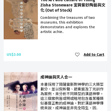
Zisha Stoneware 宜興紫砂陶藝與文
化 (Out of Stock)
Combining the treasures of two
museums, this exhibition
demonstrates and explores the
artistic achie..
US$3.00
Add to Cart
成神論與天人合一
本書採用了岡薩雷斯對神學的三大類型
劃分，並以倪柝聲、趙紫宸及丁光訓作
為案例，來分析不同類型的漢語神學。
這三個案例皆或明或暗地包含着某種類
似基督正教的成神論。對於漢語神學傳
統來說，成神論並非完全陌生，因..