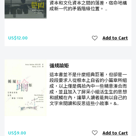
資本和文化資本之間的落差，宿命地構
成新一代的矛盾階級位置。 ..
US$12.00
Add to Cart
循規踰矩
這本書並不是什麼經典巨著，但卻是一
段段要求人從根本上自省的小篇章所組
成，以上僅是偶拾內中一些精意湊合而
成，並且加入了屏采小組活生生的思想
和感觸在內，讓華人讀者能夠以自己的
文字來閱讀和反思這些小故事。&..
US$9.00
Add to Cart