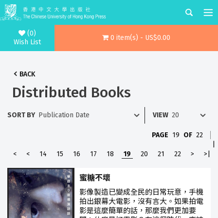
(0)
0 item(s) - US$0.00
Wish List
BACK
Distributed Books
SORT BY
VIEW
PAGE
19
OF
22
|
<
<
14
15
16
17
18
19
20
21
22
>
>|
蜜糖不壞
影像製造已變成全民的日常玩意，手機
拍出銀幕大電影，沒有言大。如果拍電
影是這麼簡單的話，那麼我們更加要