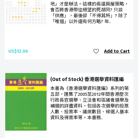
地」才是辦法。這樣的長遠房屋策略，
會否將香港帶往絕望的死胡同? 只談
「供應」，最後卻「不得其所」? 除了
「唯搵」以外還有何方略? 年..
US$12.00
Add to Cart
(Out of Stock) 香港選舉資料匯編
本書為《香港選舉資料匯編》系列的第
五部，匯集了2005至2012年間香港歷次
行政長官選舉、立法會和區議會選舉及
補選的詳盡資料，包括各次選舉的投票
人數、投票率、議席數目、候選人基本
資料及得票率等。本書務..