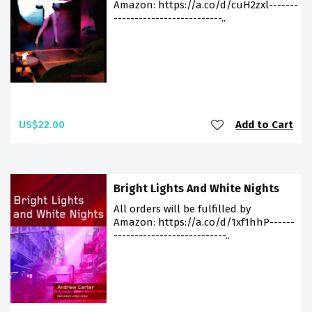
Amazon: https://a.co/d/cuH2zxl-------
--------------------------..
US$22.00
Add to Cart
Bright Lights And White Nights
All orders will be fulfilled by
Amazon: https://a.co/d/1xf1hhP------
---------------------------..