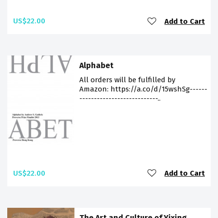
US$22.00
Add to Cart
Alphabet
All orders will be fulfilled by
Amazon: https://a.co/d/15wshSg------
---------------------------..
US$22.00
Add to Cart
The Art and Culture of Yixing