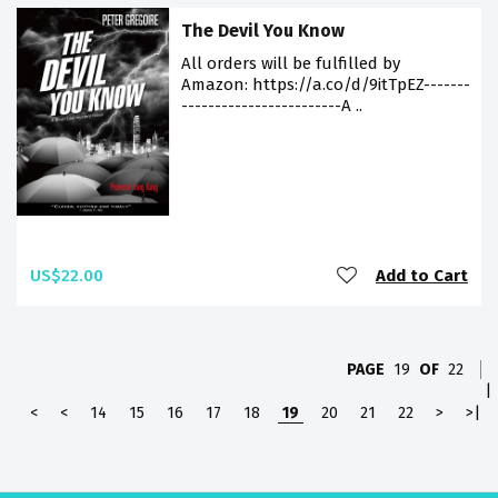
The Devil You Know
All orders will be fulfilled by
Amazon: https://a.co/d/9itTpEZ-------
------------------------A ..
US$22.00
Add to Cart
PAGE
19
OF
22
|
<
<
14
15
16
17
18
19
20
21
22
>
>|