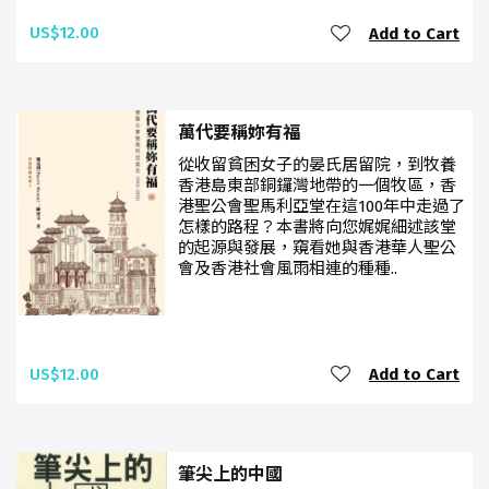
US$12.00
Add to Cart
萬代要稱妳有福
從收留貧困女子的晏氏居留院，到牧養
香港島東部銅鑼灣地帶的一個牧區，香
港聖公會聖馬利亞堂在這100年中走過了
怎樣的路程？本書將向您娓娓細述該堂
的起源與發展，窺看她與香港華人聖公
會及香港社會風雨相連的種種..
US$12.00
Add to Cart
筆尖上的中國