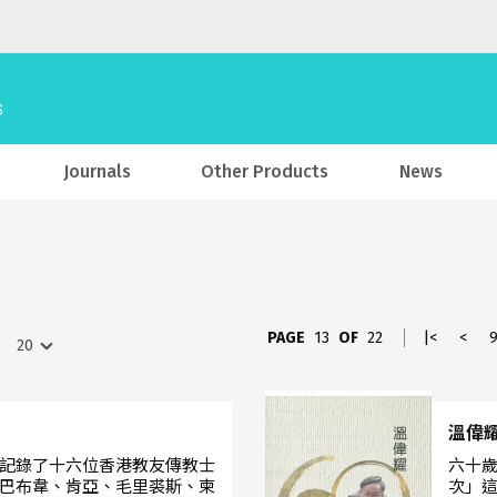
Journals
Other Products
News
PAGE
13
OF
22
|<
<
溫偉
記錄了十六位香港教友傳教士
六十
巴布韋、肯亞、毛里裘斯、柬
次」