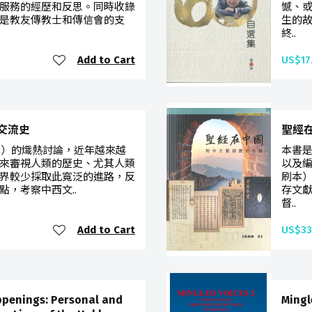
服務的經歷和反思。同時收錄
憾、
是教友傳教士和傳信會的支
生的
終..
Add to Cart
US$17
交流史
聖經
tion）的熾熱討論，近年越來越
本書
來審視人類的歷史、尤其人類
以及
界較少採取此寬泛的進路，反
刷本
，考察中西文..
存文
督..
Add to Cart
US$33
nings: Personal and
Mingl