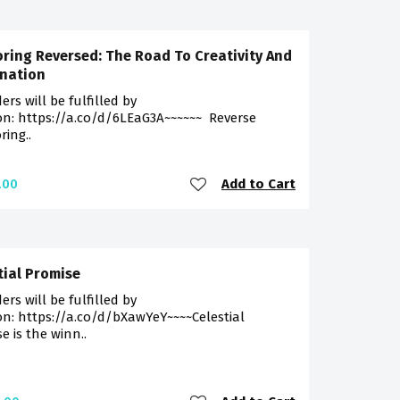
ring Reversed: The Road To Creativity And
nation
ders will be fulfilled by
n: https://a.co/d/6LEaG3A~~~~~~ Reverse
ing..
Add to Cart
.00
tial Promise
ders will be fulfilled by
n: https://a.co/d/bXawYeY~~~~Celestial
e is the winn..