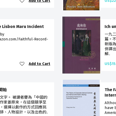
Add to Cart
US$22
e Lisbon Maru Incident
Ich u
 by
一九
zon.com/Faithful-Record-
篇。
新版
併譯
解..
Add to Cart
US$15
開始
The F
Inter
文字。 被讀者譽為「中國的
作家姜原來，在這個競爭至
Althou
，選擇以劇作的方式回應挑
have b
排、人物設計，以及出色的..
Americ