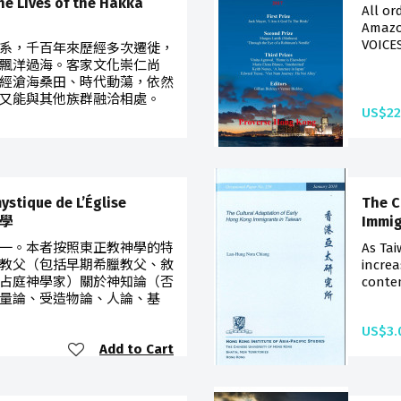
he Lives of the Hakka
All or
Amazo
VOICES
系，千百年來歷經多次遷徙，
飄洋過海。客家文化崇仁尚
經滄海桑田、時代動蕩，依然
又能與其他族群融洽相處。
US$22
Add to Cart
ystique de L’Église
The C
神學
Immig
一。本者按照東正教神學的特
As Tai
教父（包括早期希臘教父、敘
incre
占庭神學家）關於神知論（否
contem
量論、受造物論、人論、基
US$3.
Add to Cart