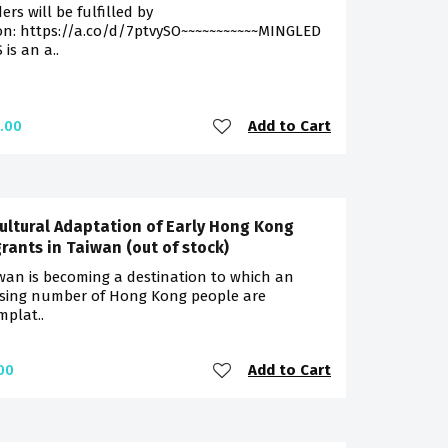
ders will be fulfilled by
n: https://a.co/d/7ptvySO~~~~~~~~~~~MINGLED
 is an a..
Add to Cart
.00
ultural Adaptation of Early Hong Kong
rants in Taiwan (out of stock)
wan is becoming a destination to which an
asing number of Hong Kong people are
plat..
Add to Cart
00