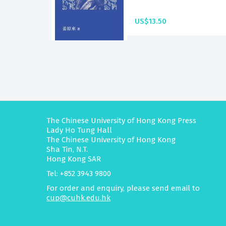
US$13.50
The Chinese University of Hong Kong Press
Lady Ho Tung Hall
The Chinese University of Hong Kong
Sha Tin, N.T.
Hong Kong SAR
Tel: +852 3943 9800
For order and enquiry, please send email to
cup@cuhk.edu.hk