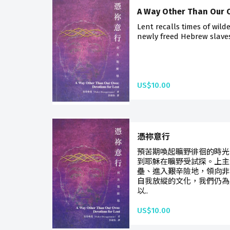
A Way Other Than Our
Lent recalls times of wil
newly freed Hebrew slaves 
US$10.00
憑祢意行
預苦期喚起曠野徘徊的時光
到耶穌在曠野受試探。上主
壘、進入艱辛險地，領向非
自我放縱的文化，我們仍為
以..
US$10.00