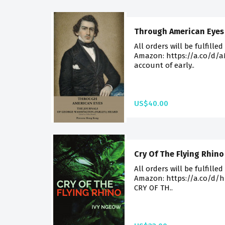
Through American Eyes
All orders will be fulfilled
Amazon: https://a.co/d/
account of early..
US$40.00
Cry Of The Flying Rhino
All orders will be fulfilled
Amazon: https://a.co/d/h7y
CRY OF TH..