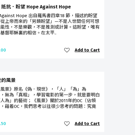
抗．盼望 Hope Against Hope
 Against Hope 出自羅馬書四章18 節，描述的盼望
種從上帝而來的「另類盼望」—不是人世間任何可想
可能性，不是樂觀，不是推測或計算。這盼望，唯有
基督耶穌裏的相信。在太平..
Add to Cart
.00
世的風景
《風景》原名《偽．現世》，「人」「為」為
」，無為「真相」，學習電影的第一步，就是要明白
人為」的藝術；《風景》關於2011年的OC（佔領
，藉着OC，我們思考以往很少思考的問題：究竟
Add to Cart
.50