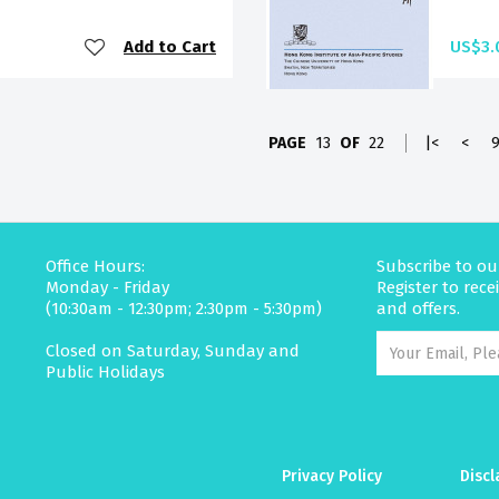
Add to Cart
US$3.
PAGE
13
OF
22
|<
<
Office Hours:
Subscribe to ou
Monday - Friday
Register to rec
(10:30am - 12:30pm; 2:30pm - 5:30pm)
and offers.
Closed on Saturday, Sunday and
Public Holidays
Privacy Policy
Discl