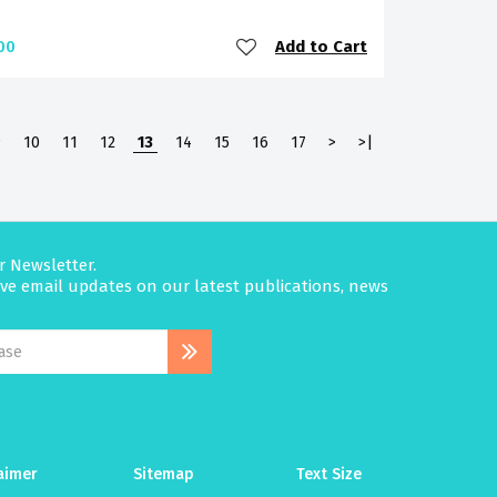
Add to Cart
00
9
10
11
12
13
14
15
16
17
>
>|
r Newsletter.
eive email updates on our latest publications, news
aimer
Sitemap
Text Size