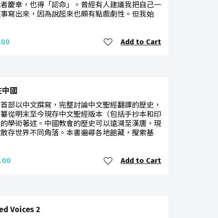
或者慶幸，也得「認命」。曾經有人建議我把自己一
故事寫出來，因為說起來也頗有點戲劇性。但我始
Add to Cart
.00
在中國
是首部以中文撰寫，完整討論中文聖經翻譯的歷史，
編纂從明末至今現存中文聖經版本（包括手抄本和印
）的學術著述。中國教會的歷史可以遠溯至漢唐，現
獻散存世界不同角落。本書遍尋各地館藏，搜索基
Add to Cart
.00
ed Voices 2