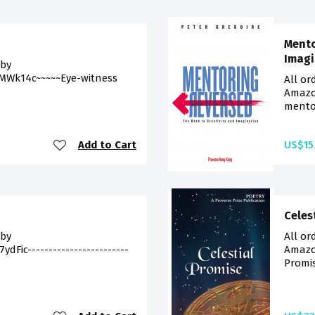
Mento
Imagi
 by
aMWk14c~~~~~Eye-witness
All or
Amazo
mentor
Add to Cart
US$15
Celes
 by
All or
dFic------------------------
Amazo
Promis