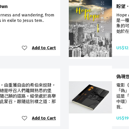
 Own
盼望．抵
derness and wandering, from
Hope
in exile to Jesus tem..
是一
象的
始於在
Add to Cart
US$12
偽現
，由重獲自由的希伯來奴隸，
電影
總是呼召人們離開熟悉的堡
「偽
隨己願的道路。縱使處於高舉
這是「
此蒙召，跟隨這別樣之道：那
中環）
我..
Add to Cart
US$19