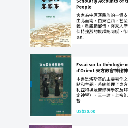
Scholarly Accounts of t
People
客家為中原漢民族的一個支
由北而南，由東往西，甚至
義，重親情鄉情。客家人歷
保持強烈的族群認同感，卻
&n..
US$10.50
Essai sur la théologie m
d’Orient 東方教會神秘
本書是洛斯基的主要著作之
點和主題，系統梳理了東方
利亞和埃及苦修神學家及拜
定神學）、三一論、上帝能
督..
US$20.00