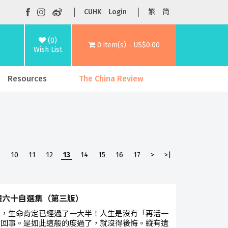
CUHK
Login
繁
简
(0)
0 item(s) - US$0.00
Wish List
Resources
The China Review
9
10
11
12
13
14
15
16
17
>
>|
耀六十自選集（第三版）
歲，生命肯定已經過了一大半！人生是沒有「再活一
這回事。是如此這般的度過了，就沒得後悔。縱有遺