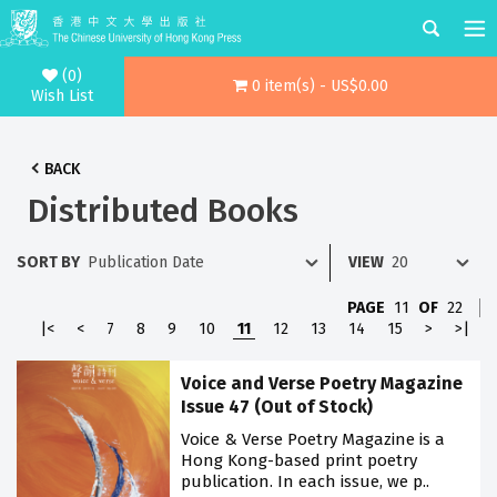
(0)
0 item(s) - US$0.00
Wish List
BACK
Distributed Books
SORT BY
VIEW
PAGE
11
OF
22
|<
<
7
8
9
10
11
12
13
14
15
>
>|
Voice and Verse Poetry Magazine
Issue 47 (Out of Stock)
Voice & Verse Poetry Magazine is a
Hong Kong-based print poetry
publication. In each issue, we p..