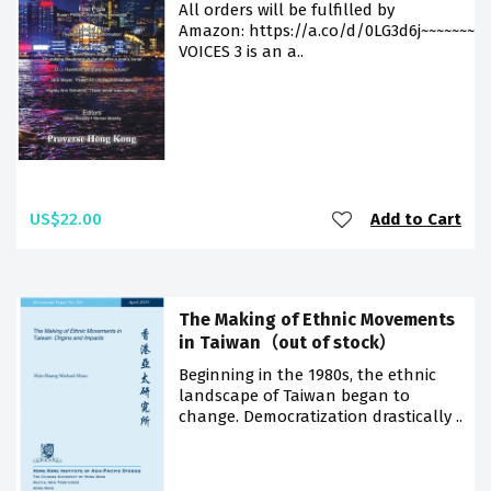
All orders will be fulfilled by
Amazon: https://a.co/d/0LG3d6j~~~~~~~
VOICES 3 is an a..
US$22.00
Add to Cart
The Making of Ethnic Movements
in Taiwan（out of stock）
Beginning in the 1980s, the ethnic
landscape of Taiwan began to
change. Democratization drastically ..