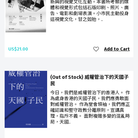
新興的視覺文化互動。本書所考察的媒
體和視覺形式包括石版印刷、照片、廣
告、電影和劇場表演。小市民主動投身
這視覺文化，甘之如貽，..
US$21.00
Add to Cart
(Out of Stock) 威權管治下的天國子
民
今日，我們是威權管治下的香港人。 作
為處身香港的天國子民，我們應勇敢面
對威權管治。 作為堂會領袖，我們應正
確認識和堅守政教分離原則，宣講真
理，指斥不義。 面對複雜多變的混亂時
局，天國..