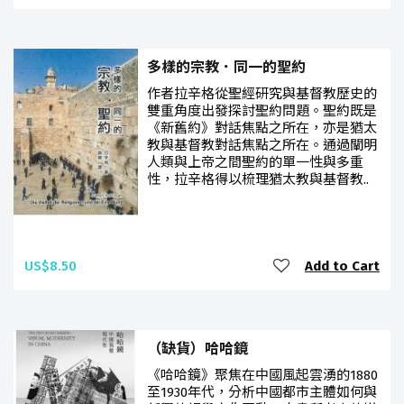
多樣的宗教．同一的聖約
作者拉辛格從聖經研究與基督教歷史的
雙重角度出發探討聖約問題。聖約既是
《新舊約》對話焦點之所在，亦是猶太
教與基督教對話焦點之所在。通過闡明
人類與上帝之間聖約的單一性與多重
性，拉辛格得以梳理猶太教與基督教..
US$8.50
Add to Cart
（缺貨）哈哈鏡
《哈哈鏡》聚焦在中國風起雲湧的1880
至1930年代，分析中國都市主體如何與