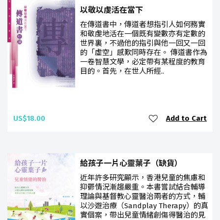
以敬以虔活在當下
在傳道書中，傳道者想指引人如何務實
和敬虔地活在一個既有變數亦有定數的
世界裏，不過他的指引與他一回又一回
的「虛空」感歎同時存在。 傳道書作為
一卷智慧文學，必定帶有某程度的教育
目的。首先，在世人所經..
US$18.00
Add to Cart
給孩子一片心靈葉子（缺貨）
近年許多研究顯示，香港兒童的焦慮和
抑鬱情況漸趨嚴重。本書嘗試結合輔導
理論與基督教心靈醫治兩者的方式，輔
以沙遊治療（Sandplay Therapy）的真
實個案，帶出兒童情緒創傷得醫治的見