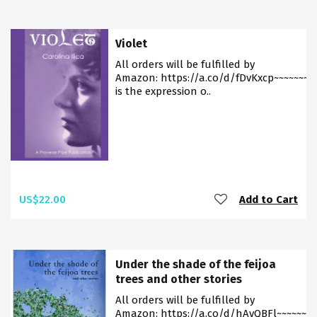
Violet
All orders will be fulfilled by
Amazon: https://a.co/d/fDvKxcp~~~~~~~V
is the expression o..
US$22.00
Add to Cart
Under the shade of the feijoa
trees and other stories
All orders will be fulfilled by
Amazon: https://a.co/d/hAvQBFl~~~~~~~