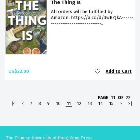
The Thing Is
All orders will be fulfilled by
Amazon: https://a.co/d/3wRZJkA------
---------------------------..
US$22.00
Add to Cart
PAGE
11
OF
22
|<
<
7
8
9
10
11
12
13
14
15
>
>|
The Chinese University of Hong Kong Press