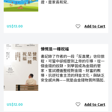
證，是家長和兒..
US$13.00
Add to Cart
慷慨是一種祝福
書記錄了作者的一段「反直覺」信仰旅
程，可當中卻經歷到上帝的引導，從一
個金錢的奴隸，到學習成為金錢的管
家，嘗試遵循聖經對金錢、財富的教
導，抗逆社會主流的拜金文化，與缺乏
安全感共舞——就是由金錢物質所築起..
US$12.00
Add to Cart