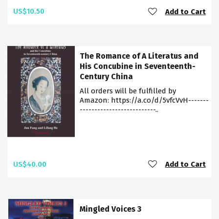
US$10.50
Add to Cart
The Romance of A Literatus and
His Concubine in Seventeenth-
Century China
All orders will be fulfilled by
Amazon: https://a.co/d/5vfcVvH-------
--------------------------..
US$40.00
Add to Cart
Mingled Voices 3