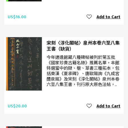
US$16.00
Add to Cart
宋刻〈淳化閣帖〉泉州本卷六至八集
王書（缺貨）
今年適逢館藏八種碑帖被列於第五批
《國家珍貴古籍名錄》推薦名單，本館
特選當中的隸、楷、草書三種拓本，包
括東漢《夏承碑》、唐歐陽詢《九成宮
醴泉銘》及宋刻《淳化閣帖》泉州本卷
六至八集王書，刊行原大原色法帖，..
US$20.00
Add to Cart