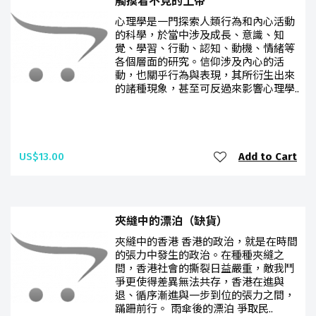
觸摸看不見的上帝
心理學是一門探索人類行為和內心活動
的科學，於當中涉及成長、意識、知
覺、學習、行動、認知、動機、情緒等
各個層面的研究。信仰涉及內心的活
動，也關乎行為與表現，其所衍生出來
的諸種現象，甚至可反過來影響心理學..
US$13.00
Add to Cart
夾縫中的漂泊（缺貨）
夾縫中的香港 香港的政治，就是在時間
的張力中發生的政治。在種種夾縫之
間，香港社會的撕裂日益嚴重，敵我鬥
爭更使得差異無法共存，香港在進與
退、循序漸進與一步到位的張力之間，
蹣跚前行。 雨傘後的漂泊 爭取民..