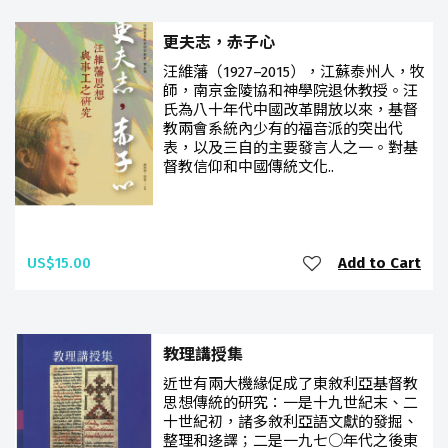
更夫志，赤子心
汪維藩（1927–2015），江蘇泰州人，牧
師，南京金陵協和神學院退休教授。汪
氏為八十年代中國改革開放以來，基督
教兩會系統內少有的福音派的突出代
表，以及三自的主要發言人之一。對基
督教信仰和中國傳統文化..
US$15.00
Add to Cart
教理講授集
近世有兩大機緣促成了東敘利亞基督教
思想傳統的研究：一是十九世紀末、二
十世紀初，諸多敘利亞語文獻的發掘、
整理和迻譯；二是一九七○年代之後東