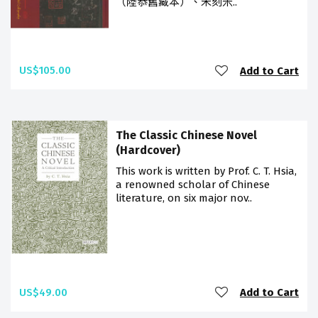
（陸恭舊藏本）、宋刻米..
US$105.00
Add to Cart
The Classic Chinese Novel
(Hardcover)
This work is written by Prof. C. T. Hsia,
a renowned scholar of Chinese
literature, on six major nov..
US$49.00
Add to Cart