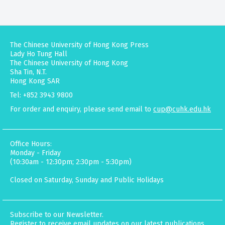
The Chinese University of Hong Kong Press
Lady Ho Tung Hall
The Chinese University of Hong Kong
Sha Tin, N.T.
Hong Kong SAR
Tel: +852 3943 9800
For order and enquiry, please send email to
cup@cuhk.edu.hk
Office Hours:
Monday - Friday
(10:30am - 12:30pm; 2:30pm - 5:30pm)
Closed on Saturday, Sunday and Public Holidays
Subscribe to our Newsletter.
Register to receive email updates on our latest publications,