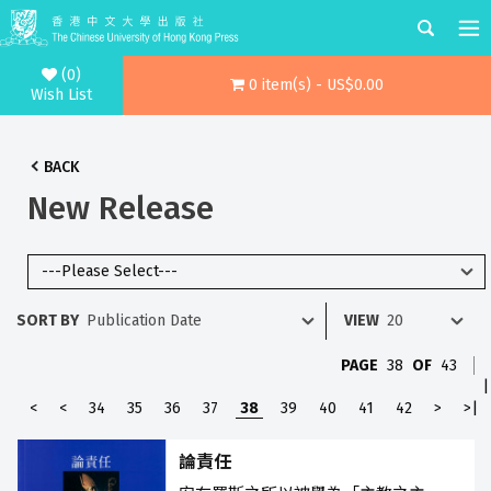
(0)
0 item(s) - US$0.00
Wish List
BACK
New Release
SORT BY
VIEW
PAGE
38
OF
43
|
<
<
34
35
36
37
38
39
40
41
42
>
>|
論責任