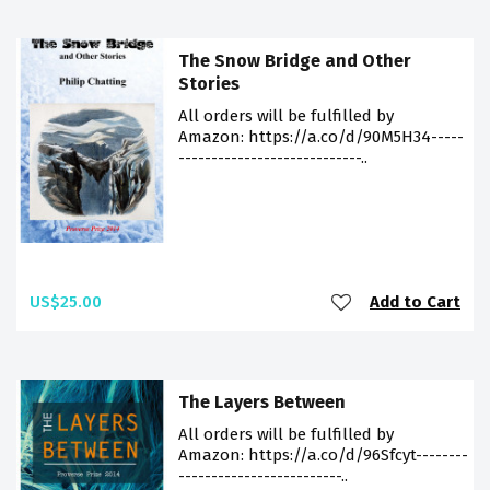
The Snow Bridge and Other
Stories
All orders will be fulfilled by
Amazon: https://a.co/d/90M5H34-----
----------------------------..
US$25.00
Add to Cart
The Layers Between
All orders will be fulfilled by
Amazon: https://a.co/d/96Sfcyt--------
-------------------------..