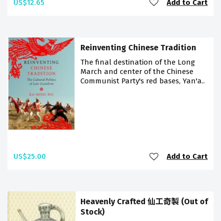
US$12.65
Add to Cart
Reinventing Chinese Tradition
The final destination of the Long
March and center of the Chinese
Communist Party's red bases, Yan'a..
US$25.00
Add to Cart
Heavenly Crafted 仙工奇製 (Out of
Stock)