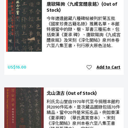
唐歐陽詢〈九成宮醴泉銘〉(Out of
Stock)
今年適逢館藏八種碑帖被列於第五批
《國家珍貴古籍名錄》推薦名單，本館
特選當中的隸、楷、草書三種拓本，包
括東漢《夏承 碑》、唐歐陽詢《九成宮
醴泉銘》及宋刻《淳化閣帖》泉州本卷
六至八集王書，刊行原大原色法帖..
US$16.00
Add to Cart
北山汲古 (Out of Stock)
利氏北山堂由1970年代至今捐贈本館約
共2090件拓本，是次藏品圖錄包括70件
精品，當中20件是宋拓名品，例如東漢
《夏承碑》（華氏真賞齋本）、宋刻
《淳化閣帖》泉州本卷六至八集王書