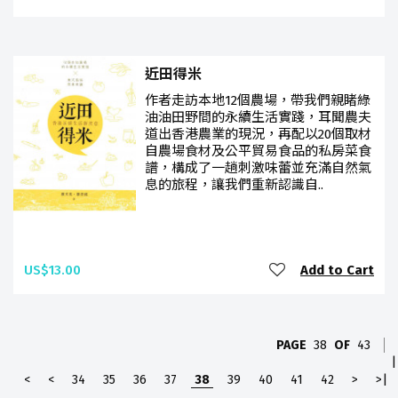
近田得米
作者走訪本地12個農場，帶我們親睹綠
油油田野間的永續生活實踐，耳聞農夫
道出香港農業的現況，再配以20個取材
自農場食材及公平貿易食品的私房菜食
譜，構成了一趟刺激味蕾並充滿自然氣
息的旅程，讓我們重新認識自..
US$13.00
Add to Cart
PAGE
38
OF
43
|
<
<
34
35
36
37
38
39
40
41
42
>
>|