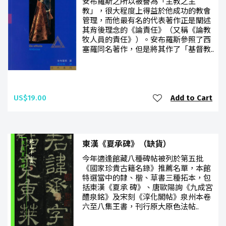
安布羅斯之所以被譽為「主教之主
教」，很大程度上得益於他成功的教會
管理，而他最有名的代表著作正是闡述
其背後理念的《論責任》（又稱《論教
牧人員的責任》）。安布羅斯參照了西
塞羅同名著作，但是將其作了「基督教..
US$19.00
Add to Cart
東漢《夏承碑》（缺貨）
今年適逢館藏八種碑帖被列於第五批
《國家珍貴古籍名錄》推薦名單，本館
特選當中的隸、楷、草書三種拓本，包
括東漢《夏承 碑》、唐歐陽詢《九成宮
醴泉銘》及宋刻《淳化閣帖》泉州本卷
六至八集王書，刊行原大原色法帖..