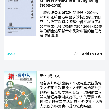
Chinese Medicine in Hong Kong
(1993−2015)
回顧香港亞太研究所於1993、2004和
2015年關於香港中醫求診情況的三個研
究，我們可以初步瞭解中醫在經歷了約
20年專業化發展後的現狀：2004和2015
年的調查結果顯示市民對中醫的信任有
著持續增加..
US$3.00
Add to Cart
新‧ 網中人
隨著資訊科技發展，平板電腦及智能電
話之使用日趨普及，人們輕易透過社交
網絡科技互相聯繫和交流，於網絡世界
與人溝通亦漸漸成為不少人的習慣。科
技 進步故然為生活帶來不少便捷，人與
人之間的聯繫也不受地域與時間..