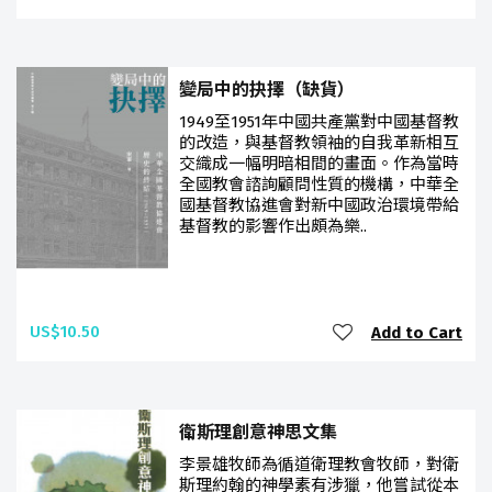
變局中的抉擇（缺貨）
1949至1951年中國共產黨對中國基督教
的改造，與基督教領袖的自我革新相互
交織成一幅明暗相間的畫面。作為當時
全國教會諮詢顧問性質的機構，中華全
國基督教協進會對新中國政治環境帶給
基督教的影響作出頗為樂..
US$10.50
Add to Cart
衛斯理創意神思文集
李景雄牧師為循道衛理教會牧師，對衛
斯理約翰的神學素有涉獵，他嘗試從本