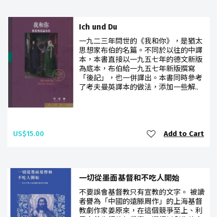
Ich und Du
一九二三年問世的《我和你》，是猶太
思想家布伯的名篇。不同於以往的中譯
本，本書直接以一九五七年的德文新版
為底本，布伯給一九五七年新版撰寫
「後記」，也一併譯出。本書同時參考
了考夫曼英譯本的做法，添加一些解..
US$15.00
Add to Cart
一切從墨面基督和不吃人開始
不要誤會基督教只有宣教的文字。 被讀
者譽為「中國的遠滕周作」的上海基督
教劇作家姜原來，在這個競爭至上、利