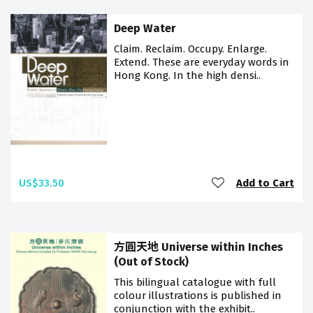
Deep Water
Claim. Reclaim. Occupy. Enlarge.
Extend. These are everyday words in
Hong Kong. In the high densi..
US$33.50
Add to Cart
方圓天地 Universe within Inches
(Out of Stock)
This bilingual catalogue with full
colour illustrations is published in
conjunction with the exhibit..