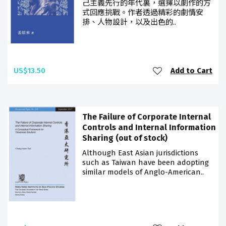
己主義先行的年代裏，選擇以劇作的方
式回應挑戰。作者透過精彩的劇情安
排、人物設計，以及出色的..
US$13.50
Add to Cart
The Failure of Corporate Internal
Controls and Internal Information
Sharing (out of stock)
Although East Asian jurisdictions
such as Taiwan have been adopting
similar models of Anglo-American..