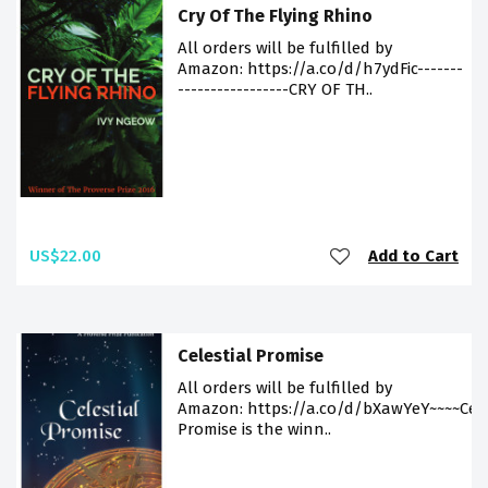
Cry Of The Flying Rhino
All orders will be fulfilled by
Amazon: https://a.co/d/h7ydFic-------
-----------------CRY OF TH..
US$22.00
Add to Cart
Celestial Promise
All orders will be fulfilled by
Amazon: https://a.co/d/bXawYeY~~~~Cele
Promise is the winn..