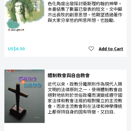
色化角度出發探討衛斯理約翰的神學。
本書結集了數篇已發表的短文，文中顯
示出長牧的創意思想。他期望透過著作
與大家分享他的所思所想，也鼓勵..
US$6.50
Add to Cart
體制教會與自由教會
近代以來，政教分離原則作為現代人類
文明的法律原則之一，使得體制教會由
絕對地依附於世俗政權而演變成遵守國
家法律和教會法規的相對獨立的主流教
會，而非主流教會則在法律和神學傳統
上都保持自身的固有特徵，又曰自..