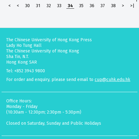
<
<
30
31
32
33
34
35
36
37
38
>
>|
The Chinese University of Hong Kong Press
Lady Ho Tung Hall
The Chinese University of Hong Kong
Sha Tin, N.T.
Hong Kong SAR
Tel: +852 3943 9800
For order and enquiry, please send email to
cup@cuhk.edu.hk
Office Hours:
Monday - Friday
(10:30am - 12:30pm; 2:30pm - 5:30pm)
Closed on Saturday, Sunday and Public Holidays