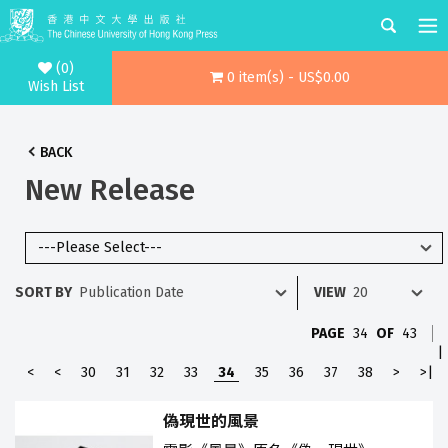
(0)
0 item(s) - US$0.00
Wish List
BACK
New Release
SORT BY
VIEW
PAGE
34
OF
43
|
<
<
30
31
32
33
34
35
36
37
38
>
>|
偽現世的風景