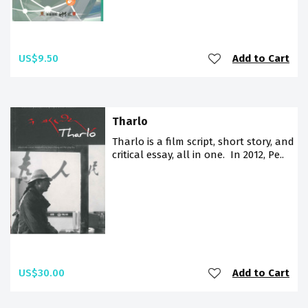
US$9.50
Add to Cart
Tharlo
Tharlo is a film script, short story, and
critical essay, all in one. In 2012, Pe..
US$30.00
Add to Cart