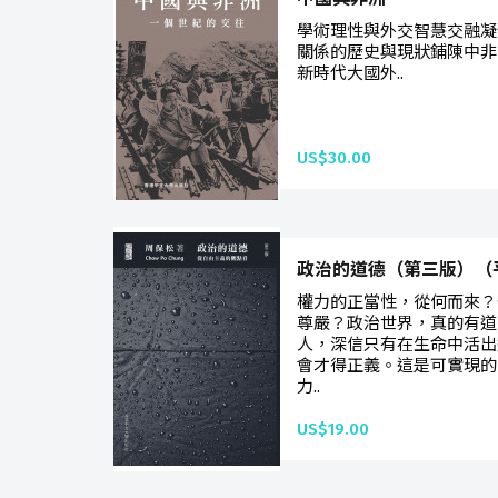
學術理性與外交智慧交融凝
關係的歷史與現狀鋪陳中非
新時代大國外..
US$30.00
政治的道德（第三版）（
權力的正當性，從何而來？
尊嚴？政治世界，真的有道
人，深信只有在生命中活出
會才得正義。這是可實現的
力..
US$19.00