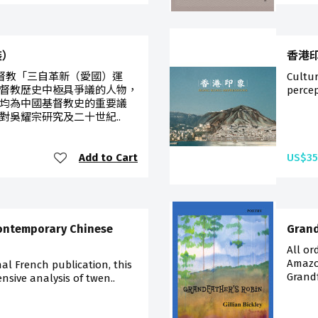
裝）
香港印象
，基督教「三自革新（愛國）運
Cultu
督教歷史中極具爭議的人物，
percep
均為中國基督教史的重要議
對吳耀宗研究及二十世紀..
Add to Cart
US$35
Contemporary Chinese
Grand
All or
Amazon
al French publication, this
Grandf
sive analysis of twen..