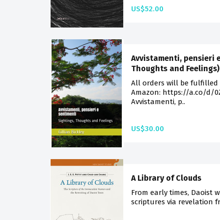
US$52.00
Avvistamenti, pensieri 
Thoughts and Feelings) 
All orders will be fulfilled
Amazon: https://a.co/d/0ZJ
Avvistamenti, p..
US$30.00
A Library of Clouds
From early times, Daoist w
scriptures via revelation f