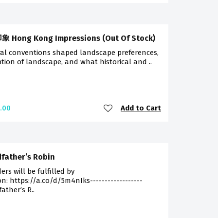
 Hong Kong Impressions (Out Of Stock)
ral conventions shaped landscape preferences,
tion of landscape, and what historical and ..
Add to Cart
.00
father’s Robin
ders will be fulfilled by
: https://a.co/d/5m4nIks------------------
ather’s R..