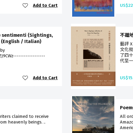
Add to Cart
US$22
e sentimenti (Sightings,
不離地藝
(English / Italian)
藝評 
文化
 by
了四
9CWz------------------
代至一
Add to Cart
US$15
Poems
riters claimed to receive
All or
rom heavenly beings. ..
Amazon
Americ