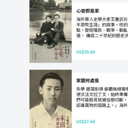
心安即是家
海外華人史學大家王賡武在
半游牧生涯」的故事。他的
點，歷經殖民、戰爭、動亂
徙， 構成二十世紀的歷史洪
US$35.00
家園何處是
失學 遊蕩街頭 偷聽無線
德文法文拉丁文，始終準備
們可能輕易就被從根切斷，
認識萬物的道路上。」海外
US$27.00