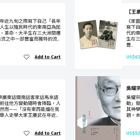
【王
年近九旬之際寫下自己「長年
《家
人生以殖民時代的東南亞為起
寫下
、革命，大半生在三大洲間遷
代的
流之中一部豐富而獨特的流..
生在
豐..
Add to Cart
US$62
吳耀宗
電學廣東話閩南話客家話馬來語
吳耀宗
前往他方變動隨時會降臨，人
動」
然而——「沒有東西能擋在我
其神
華人史學大家王賡武在年近..
題。本
Add to Cart
US$52