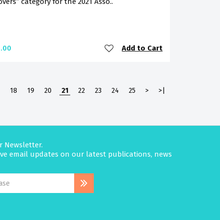
vers” category for the 2021 Asso..
Add to Cart
.00
18
19
20
21
22
23
24
25
>
>|
r Newsletter.
eive email updates on our latest publications, news