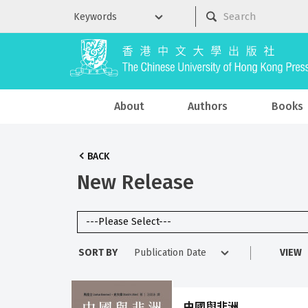
About
Authors
Books
BACK
New Release
SORT BY
VIEW
中國與非洲