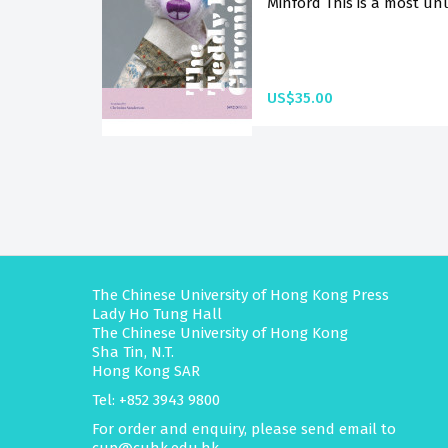
Minford This is a most unu
US$35.00
The Chinese University of Hong Kong Press
Lady Ho Tung Hall
The Chinese University of Hong Kong
Sha Tin, N.T.
Hong Kong SAR
Tel: +852 3943 9800
For order and enquiry, please send email to