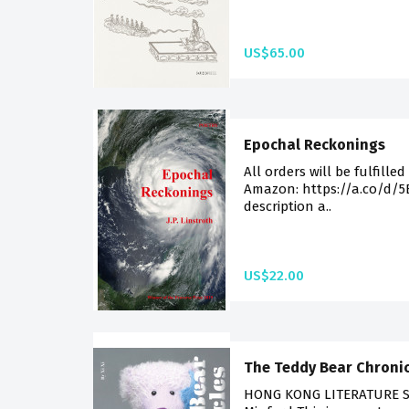
US$65.00
Epochal Reckonings
All orders will be fulfilled
Amazon: https://a.co/d/5By
description a..
US$22.00
The Teddy Bear Chronic
HONG KONG LITERATURE SER