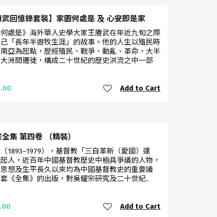
賡武回憶錄套裝】家園何處是 及 心安即是家
園何處是》海外華人史學大家王賡武在年近九旬之際
自己「長年半遊牧生涯」的故事。他的人生以殖民時
東南亞為起點，歷經殖民、戰爭、動亂、革命，大半
三大洲間遷徙，構成二十世紀的歷史洪流之中一部
Add to Cart
.00
全集 第四卷 （精裝）
（1893–1979），基督教「三自革新（愛國）運
發起人，近百年中國基督教歷史中極具爭議的人物，
學思想及生平長久以來均為中國基督教史的重要議
套《全集》的出版，對吳耀宗研究及二十世紀..
Add to Cart
.00