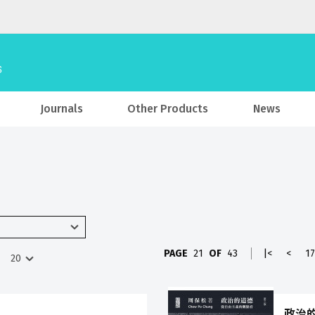
Journals
Other Products
News
PAGE
21
OF
43
|<
<
17
政治