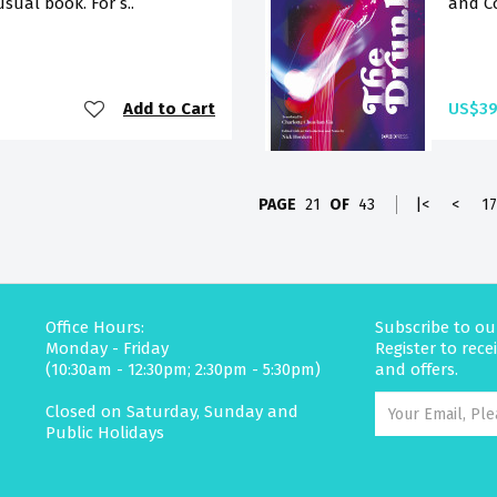
sual book. For s..
and Co
Add to Cart
US$39
PAGE
21
OF
43
|<
<
17
Office Hours:
Subscribe to ou
Monday - Friday
Register to rec
(10:30am - 12:30pm; 2:30pm - 5:30pm)
and offers.
Closed on Saturday, Sunday and
Public Holidays