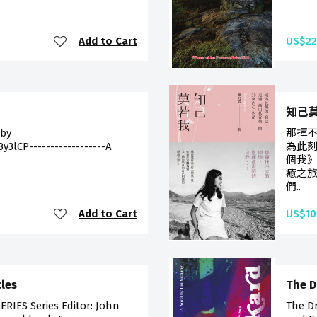
Add to Cart
US$22
知己
 by
那揮
3lCP------------------A
為此
個我
癒之
們..
Add to Cart
US$10
les
The D
IES Series Editor: John
The Dr