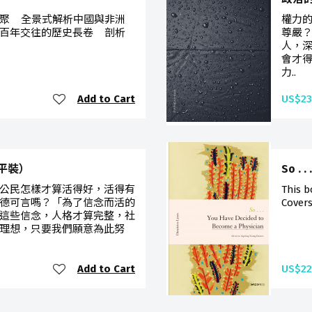
聚 全景式解析中國與非洲
權力
百年交往的歷史長卷 剖析
尊嚴
人，
會才
力..
Add to Cart
US$23
平裝）
So . 
公民怎樣才算活得好，活得有
This b
德可言嗎？「為了信念而活的
Covers
這些信念，人格才算完整，社
理想，只要我們願意為此努
Add to Cart
US$22