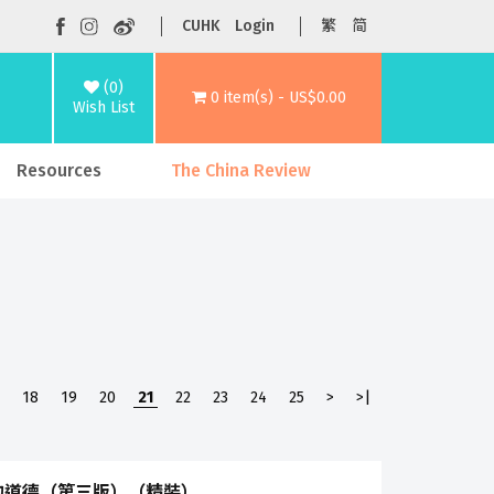
CUHK
Login
繁
简
(0)
0 item(s) - US$0.00
Wish List
Resources
The China Review
18
19
20
21
22
23
24
25
>
>|
的道德（第三版）（精裝）