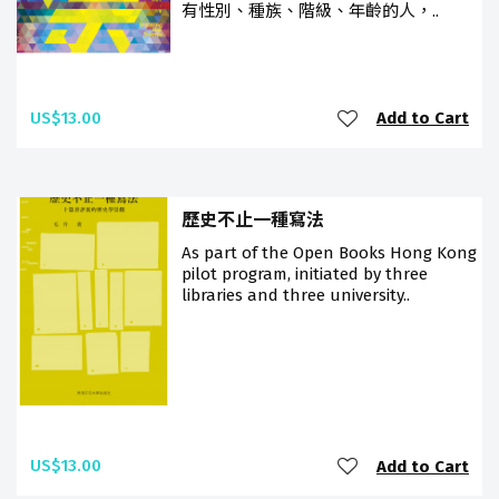
有性別、種族、階級、年齡的人，..
US$13.00
Add to Cart
歷史不止一種寫法
As part of the Open Books Hong Kong
pilot program, initiated by three
libraries and three university..
US$13.00
Add to Cart