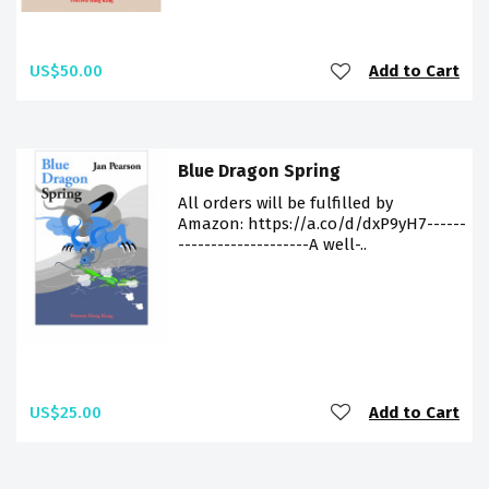
US$50.00
Add to Cart
Blue Dragon Spring
All orders will be fulfilled by
Amazon: https://a.co/d/dxP9yH7------
--------------------A well-..
US$25.00
Add to Cart