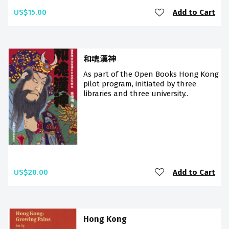
US$15.00
Add to Cart
和魂漢神
As part of the Open Books Hong Kong
pilot program, initiated by three
libraries and three university..
US$20.00
Add to Cart
Hong Kong