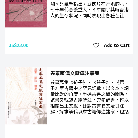
關。葉曼丰指出，武俠片在香港的六、
七十年代意義重大，不單關乎其時香港
人的生存狀況，同時表現出各種在社..
US$23.00
Add to Cart
先秦兩漢文獻傳注叢考
該書蒐集《荀子》、《莊子》、《管
子》等古籍中之罕見詞彙，以文本、詞
彙比對的角度，重探古書之間的關係。
該書又輯錄古籍傳注，旁參群書，輔以
相關出土文獻，比對古書異文及其注
解，探求漢代以來古籍傳注諸家，包括..