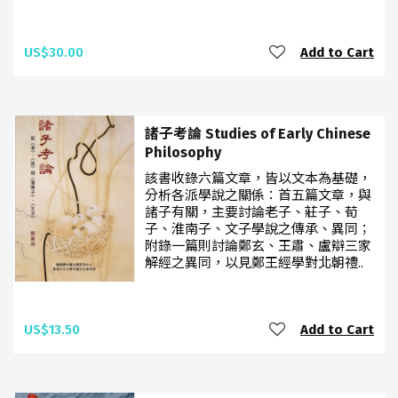
US$30.00
Add to Cart
諸子考論 Studies of Early Chinese
Philosophy
該書收錄六篇文章，皆以文本為基礎，
分析各派學說之關係：首五篇文章，與
諸子有關，主要討論老子、莊子、荀
子、淮南子、文子學說之傳承、異同；
附錄一篇則討論鄭玄、王肅、盧辯三家
解經之異同，以見鄭王經學對北朝禮..
US$13.50
Add to Cart