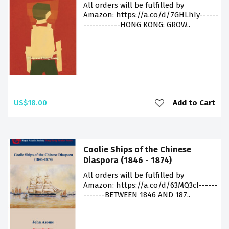
All orders will be fulfilled by
Amazon: https://a.co/d/7GHLhIy------
------------HONG KONG: GROW..
US$18.00
Add to Cart
Coolie Ships of the Chinese
Diaspora (1846 - 1874)
All orders will be fulfilled by
Amazon: https://a.co/d/63MQ3cI------
-------BETWEEN 1846 AND 187..