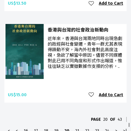
US$13.50
Add to Cart
香港與台灣的社會政治新動向
近年來，香港與台灣兩地同時出現急劇
的政經與社會變遷，青年一群尤其表現
得躁動不安，海內外社會對此高度注
視，急欲了解當中原因。儘管不同媒體
對此已用不同角度和形式作出報道，惟
往往缺乏以實徵數據作支撐的分析，..
US$15.00
Add to Cart
PAGE
20
OF
43
|
<
<
16
17
18
19
20
21
22
23
24
>
>|