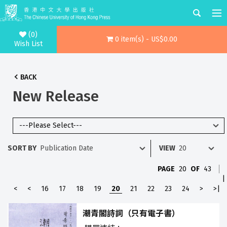
(0)
0 item(s) - US$0.00
Wish List
BACK
New Release
SORT BY
VIEW
PAGE
20
OF
43
|
<
<
16
17
18
19
20
21
22
23
24
>
>|
潮青閣詩詞（只有電子書）