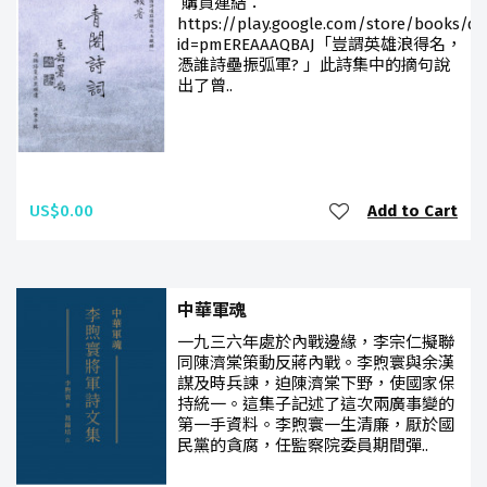
購買連結：
https://play.google.com/store/books/det
id=pmEREAAAQBAJ「豈謂英雄浪得名，
憑誰詩壘振弧軍? 」此詩集中的摘句說
出了曾..
US$0.00
Add to Cart
中華軍魂
一九三六年處於內戰邊緣，李宗仁擬聯
同陳濟棠策動反蔣內戰。李煦寰與余漢
謀及時兵諫，迫陳濟棠下野，使國家保
持統一。這集子記述了這次兩廣事變的
第一手資料。李煦寰一生清廉，厭於國
民黨的貪腐，任監察院委員期間彈..