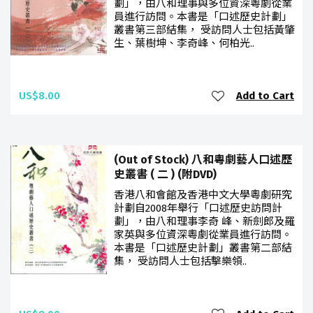
劃」，由八和理事與多位資深粵劇從業
員進行訪問。本書是「口述歷史計劃」
叢書第三部結集， 受訪問人士包括黃肇
生、葉樹坤、李奇峰、何柏光..
US$8.00
Add to Cart
(Out of Stock) 八和粵劇藝人口述歷
史叢書 ( 二 ) (附DVD)
香港八和會館及香港中文大學粵劇研究
計劃自2008年舉行「口述歷史訪問計
劃」，由八和理事李奇 峰、新劍郎及羅
家英與多位資深粵劇從業員進行訪問。
本書是「口述歷史計劃」叢書第二部結
集， 受訪問人士包括擊樂領..