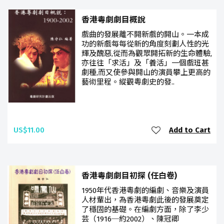
香港粵劇劇目概說
戲曲的發展離不開新戲的開山。一本成
功的新戲每每從新的角度刻劃人性的光
輝及醜惡,從而為觀眾開拓新的生命體驗,
亦往往「求活」及「養活」一個戲班甚
劇種,而又使參與開山的演員攀上更高的
藝術里程。縱觀粵劇史的發..
US$11.00
Add to Cart
香港粵劇劇目初探 (任白卷)
1950年代香港粵劇的編劇、音樂及演員
人材輩出，為香港粵劇此後的發展奠定
了穩固的基礎。在編劇方面，除了李少
芸（1916─約2002）、陳冠卿