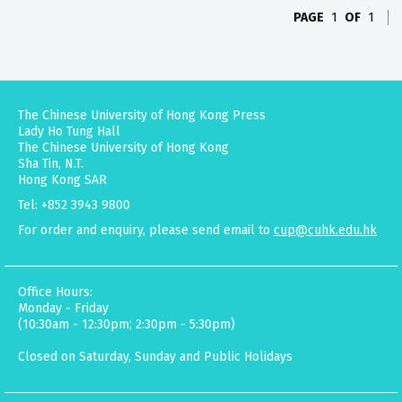
PAGE
1
OF
1
The Chinese University of Hong Kong Press
Lady Ho Tung Hall
The Chinese University of Hong Kong
Sha Tin, N.T.
Hong Kong SAR
Tel: +852 3943 9800
For order and enquiry, please send email to
cup@cuhk.edu.hk
Office Hours:
Monday - Friday
(10:30am - 12:30pm; 2:30pm - 5:30pm)
Closed on Saturday, Sunday and Public Holidays