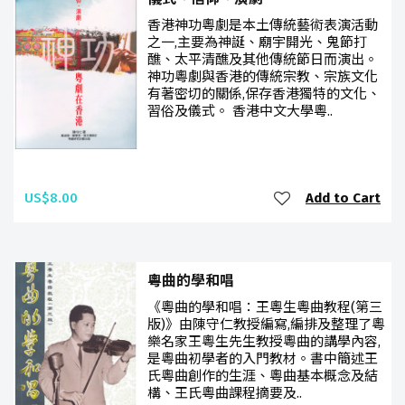
香港神功粵劇是本土傳統藝術表演活動
之一,主要為神誕、廟宇開光、鬼節打
醮、太平清醮及其他傳統節日而演出。
神功粵劇與香港的傳統宗教、宗族文化
有著密切的關係,保存香港獨特的文化、
習俗及儀式。 香港中文大學粵..
US$8.00
Add to Cart
粵曲的學和唱
《粵曲的學和唱：王粵生粵曲教程(第三
版)》由陳守仁教授編寫,編排及整理了粵
樂名家王粵生先生教授粵曲的講學內容,
是粵曲初學者的入門教材。書中簡述王
氏粵曲創作的生涯、粵曲基本概念及結
構、王氏粵曲課程摘要及..