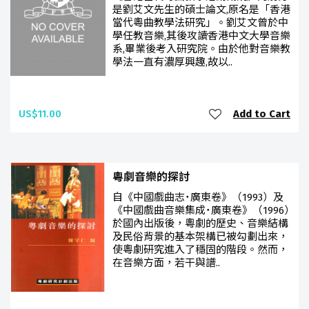
是劉艾文先生的碩士論文,原名是「香港
當代粵曲教學法研究」。劉艾文曾於中
學任教音樂,其後攻讀香港中文大學音樂
系,畢業後考入研究院。由於他對音樂教
學法一直有濃厚興趣,故以..
US$11.00
Add to Cart
粵劇音樂的探討
自《中國戲曲志˙廣東卷》（1993）及
《中國戲曲音樂集成˙廣東卷》（1996）
於國內出版後，粵劇的歷史、音樂結構
及民俗背景的基本架構已被勾劃出來，
使粵劇研究進入了穩固的階段。然而，
在音樂方面，若干與譜..