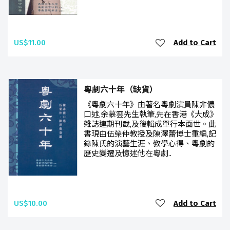
US$11.00
Add to Cart
粵劇六十年（缺貨）
《粵劇六十年》由著名粵劇演員陳非儂
口述,余慕雲先生執筆,先在香港《大成》
雜誌連期刊載,及後輯成單行本面世。此
書現由伍榮仲教授及陳澤蕾博士重編,記
錄陳氏的演藝生涯、教學心得、粵劇的
歷史變遷及憶述他在粵劇..
US$10.00
Add to Cart