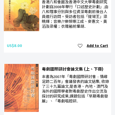
香港八和會館及香港中文大學粵劇研究
計劃自2008年舉行「口述歷史計劃」,由
八和理事分別與多位資深粵劇前後台人
員進行訪問。受訪者包括「提場王」梁
曉輝；音樂/?樂領導江成、麥惠文、黃
滔及梁權；衣雜箱前輩胡..
US$8.00
Add to Cart
粵劇國際研討會論文集 (上、下冊)
本書為2007年「粵劇國際研討會﹕情尋
足跡二百年」會議發表的論文結集, 收錄
了三十九篇論文,是香港、內地、澳門及
海外的國際學者對粵劇歷史作出交流及
探討的研究成果,課題包括「早期粵劇發
展」、「粵劇唱腔研..