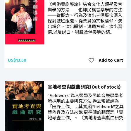
《香港粵劇導論》結合文化人類學及音
樂學的方法──也即民族音樂學的方法
──從概念、行為及演出三個層次深入
探討戲班組織、從業員的宗教信仰、演
出場合、演出體制、溝通方式、演出習
慣,以及說白、唱腔及伴奏等的結..
US$13.50
Add to Cart
實地考查與戲曲研究(Out of stock)
"Fieldwork"為人類學及民族音樂學學者
所採用的主要研究方法,過去常被譯為
「田野工作」；其實,就"fieldwork"之具
體內容及方法來說,更準確的翻譯是「實
地考查工作」。 《實地考查與戲曲研究..