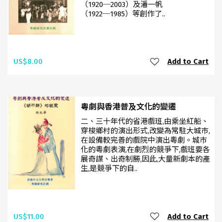
（1920─2003）及潘一帆
（1922─1985）等創作了..
US$8.00
Add to Cart
粵劇與香港普及文化的變遷
二、三十年代的省港戲班,由乘坐紅船、
穿梭鄉村的演出形式,改變為常駐大城巿,
在設備較完善的戲院中演出粵劇。城巿
化的粵劇表演,在劇烈的競爭下,戲班要各
展奇謀、出奇制勝,因此,大量新劇本的產
生,是競爭下的自..
US$11.00
Add to Cart