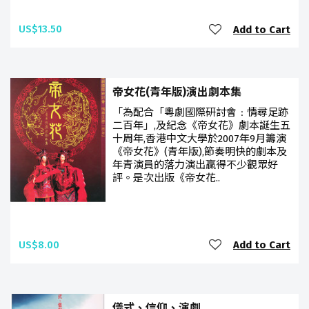
US$13.50
Add to Cart
帝女花(青年版)演出劇本集
「為配合「粵劇國際研討會﹕情尋足跡
二百年」,及紀念《帝女花》劇本誕生五
十周年,香港中文大學於2007年9月籌演
《帝女花》(青年版),節奏明快的劇本及
年青演員的落力演出贏得不少觀眾好
評。是次出版《帝女花..
US$8.00
Add to Cart
儀式、信仰、演劇