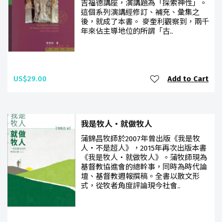
吉福德講座，演講題為「探索神性」。
這個系列演講經修訂、補充、彙集之
後，就成了本書。 麥奎利觀察到，兩千
年來佔主導地位的所謂「古..
US$29.00
Add to Cart
我是牧人‧就做牧人
蒲錦昌牧師於2007年曾出版《我是牧
人‧不是超人》，2015年再次出版本書
《我是牧人‧就做牧人》。蒲牧師現為
基督教協進會的總幹事，同時為時代論
壇、基督教週報撰稿。全書以散文形
式，從牧者角度評論現今社會..