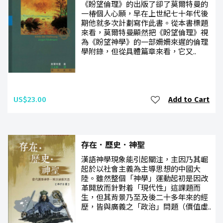
《盼望倫理》的出版了卻了莫爾特曼的
一椿個人心願，早在上世紀七十年代後
期他就多次計劃寫作此書。從本書標題
來看，莫爾特曼顯然把《盼望倫理》視
為《盼望神學》的一部姍姍來遲的倫理
學附錄，但從具體篇章來看，它又..
US$23.00
Add to Cart
存在．歷史．神聖
漢語神學現象能引起關注，主因乃其崛
起於以社會主義為主導思想的中國大
陸。雖然整個「神學」運動起初是因改
革開放而針對着「現代性」這課題而
生，但其背景乃至及後二十多年來的經
歷，皆與廣義之「政治」問題（價值虛..