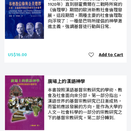
1920年）直到朋霍費爾在二戰時所寫的
《倫理學》期間的歐洲新教社會倫理發
展。這段期間，兩種主要的社會倫理取
向浮現了：一種是巴特所提倡的神學激
進主義，強調基督徒行動與日常..
US$16.00
Add to Cart
廣場上的漢語神學
本書按照漢語基督宗教研究的學術、教
會及社會面向來分部。第一部分指出，
漢語世界的基督宗教研究已日漸成熟，
而當前應該發展的方向，是作為大學的
人文－社會科學的一部分的宗教研究之
下的基督宗教研究。第二部分轉到..