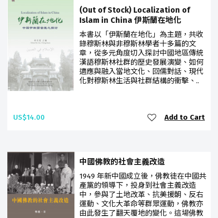
(Out of Stock) Localization of
Islam in China 伊斯蘭在地化
本書以「伊斯蘭在地化」為主題，共收
錄穆斯林與非穆斯林學者十多篇的文
章，從多元角度切入探討中國地區傳統
漢語穆斯林社群的歷史發展演變、如何
適應與融入當地文化、回儒對話、現代
化對穆斯林生活與社群結構的衝擊、..
US$14.00
Add to Cart
中國佛教的社會主義改造
1949 年新中國成立後，佛教徒在中國共
產黨的領導下，投身到社會主義改造
中，參與了土地改革、抗美援朝、反右
運動、文化大革命等群眾運動，佛教亦
由此發生了翻天覆地的變化。這場佛教