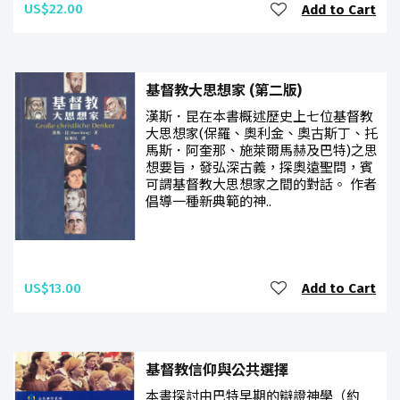
US$22.00
Add to Cart
基督教大思想家 (第二版)
漢斯．昆在本書概述歷史上七位基督教
大思想家(保羅、奧利金、奧古斯丁、托
馬斯．阿奎那、施萊爾馬赫及巴特)之思
想要旨，發弘深古義，探奧遠聖問，賓
可謂基督教大思想家之間的對話。 作者
倡導一種新典範的神..
US$13.00
Add to Cart
基督教信仰與公共選擇
本書探討由巴特早期的辯證神學（約