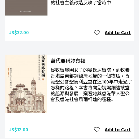
的社會主義改造反映了當時中..
US$32.00
Add to Cart
萬代要稱妳有福
從收留貧困女子的晏氏居留院，到牧養
香港島東部銅鑼灣地帶的一個牧區，香
港聖公會聖馬利亞堂在這100年中走過了
怎樣的路程？本書將向您娓娓細述該堂
的起源與發展，窺看她與香港華人聖公
會及香港社會風雨相連的種種..
US$12.00
Add to Cart