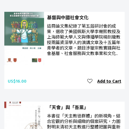
基督與中國社會文化
這冊論文集紀錄了第五屆研討會的成
果，選收了美國佩斯大學李榭熙教授及
上海師範大學人文與傳播學院楊劍龍教
授兩篇資深學人的演講文章及十五篇年
青學者的文章，題目涉獵宗教實踐與社
會基層、社會服務與文教事業和文化..
US$16.00
Add to Cart
「天會」與「吾黨」
本書從「天主教徒群體」的新視角，結
合宏觀的分析與細緻的個案研究，力圖
對明末清初天主教進行整體把握與重新