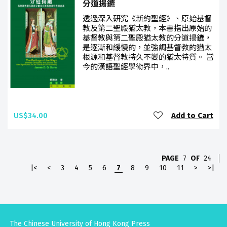
分道揚鑣
透過深入研究《新約聖經》、原始基督
教及第二聖殿猶太教，本書指出原始的
基督教與第二聖殿猶太教的分道揚鑣，
是逐漸和緩慢的，並強調基督教的猶太
根源和基督教持久不變的猶太特質。 當
今的漢語聖經學術界中，..
US$34.00
Add to Cart
PAGE
7
OF
24
|<
<
3
4
5
6
7
8
9
10
11
>
>|
The Chinese University of Hong Kong Press