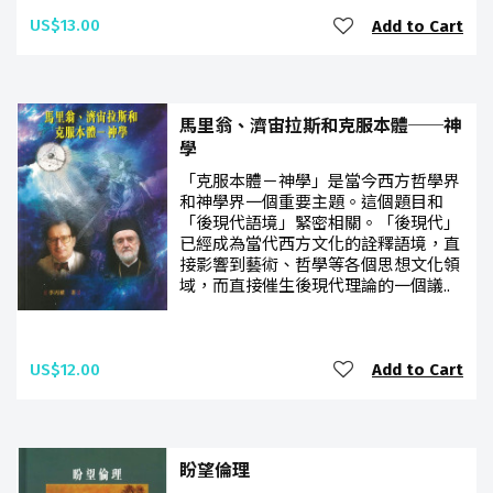
US$13.00
Add to Cart
馬里翁、濟宙拉斯和克服本體──神
學
「克服本體－神學」是當今西方哲學界
和神學界一個重要主題。這個題目和
「後現代語境」緊密相關。「後現代」
已經成為當代西方文化的詮釋語境，直
接影響到藝術、哲學等各個思想文化領
域，而直接催生後現代理論的一個議..
US$12.00
Add to Cart
盼望倫理