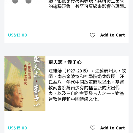
動，也關乎行為與表現，其所衍生出來
的諸種現象，甚至可反過來影響心理學..
US$13.00
Add to Cart
更夫志，赤子心
汪維藩（1927–2015），江蘇泰州人，牧
師，南京金陵協和神學院退休教授。汪
氏為八十年代中國改革開放以來，基督
教兩會系統內少有的福音派的突出代
表，以及三自的主要發言人之一。對基
督教信仰和中國傳統文化..
US$15.00
Add to Cart