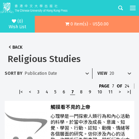
(0)
0 item(s) - US$0.00
Wish List
BACK
Religious Studies
SORT BY
VIEW
PAGE
7
OF
24
|<
<
3
4
5
6
7
8
9
10
11
>
>|
觸摸看不見的上帝
心理學是一門探索人類行為和內心活動
的科學，於當中涉及成長、意識、知
覺、學習、行動、認知、動機、情緒等
各個層面的研究。信仰涉及內心的活