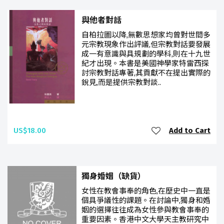
與他者對話
自柏拉圖以降,無數思想家均曾對世間多
元宗教現象作出評議,但宗教對話要發展
成一有意識與具規劃的學科,則在十九世
紀才出現。本書是美國神學家特雷西探
討宗教對話專著,其貢獻不在提出實際的
銳見,而是提供宗教對談..
US$18.00
Add to Cart
獨身婚姻（缺貨）
女性在教會事奉的角色,在歷史中一直是
個具爭議性的課題。在討論中,獨身和婚
姻的選擇往往成為女性參與教會事奉的
重要因素。香港中文大學天主教研究中