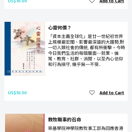
US$16.00
Add to Cart
心靈何價？
「資本主義全球化」是廿一世紀初世界
上規模最宏闊、影響最深遠的大趨勢,對
一切人類社會的傳統, 都有所衝擊。今時
今日我們生活的每個層面─就業、倫
常、教育、社群、消閒、以至內心信仰
和行為操守, 幾乎無一不受..
US$10.50
Add to Cart
教牧職事的召命
崇基學院神學院教牧事工部為回應香港