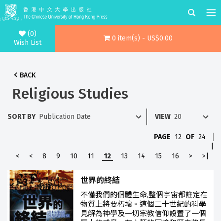
(0)
0 item(s) - US$0.00
Wish List
BACK
Religious Studies
SORT BY
VIEW
PAGE
12
OF
24
|
<
<
8
9
10
11
12
13
14
15
16
>
>|
世界的終結
不僅我們的個體生命,整個宇宙都註定在
物質上將要朽壞。這個二十世紀的科學
見解為神學及一切宗教信仰設置了一個