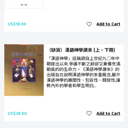
US$18.00
Add to Cart
（缺貨）漢語神學讀本 (上、下冊)
「漢語神學」這稱謂自上世紀九○年中
期提出以來,爭議不斷之餘卻又兼備充滿
動能的的生命力。《漢語神學讀本》的
出版旨在說明漢語神學的多重概念,展示
漢語神學的廣闊性、包容性、開放性,讓
教內外的學者和學生明白,..
US$38.00
Add to Cart