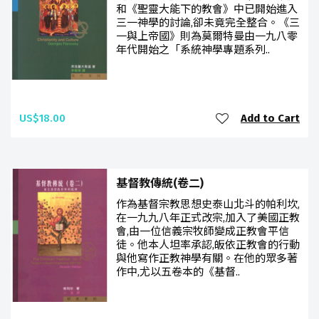
和《聖靈大能下的教會》中已開始進入
三一神學的討論,卻未竟完全整合。《三
一與上帝國》則為莫爾特曼由一九八零
年代開始之「系統神學專題系列..
US$18.00
Add to Cart
基督教傳統(卷二)
作為基督宗教思想史泰山北斗的帕利坎,
在一九九八年正式改宗,加入了美國正教
會,由一位信義宗牧師變成正教會平信
徒。他本人坦率承認,皈依正教會的行動
與他寫作正教神學有關。在他的眾多著
作中,尤以五卷本的《基督..