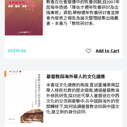
教會在社會變遷中的牧養挑戰,自2007年
起每年透過「陳佐才週年牧養研討及出
版專款」資助,舉辦週年牧養研討會並將
會內發表之報告及論文整理結集出版叢
書。本書乃「教牧研討系..
US$10.00
Add to Cart
基督教與海外華人的文化適應
本書從文化適應的角度,嘗試重構東南亞
華人移民社群的歷史個案,通過基督教海
外移民研究,探討近代華人基督徒在中西
文化的交流與衝擊中,在中國與海外的空
間轉移下,如何協調基督教信仰與中國文
化,建立新的身份認同..