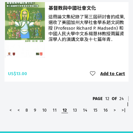
基督教與中國社會文化
這冊論文集紀錄了第三屆研討會的成果,
選收了美國加州大學社會學系趙文詞教
授 (Professor Richard P. Madsedn) 和
中國人民大學中文系楊慧林教授兩篇資
深學人的演講文章及十七篇年青..
US$13.00
Add to Cart
PAGE
12
OF
24
|
<
<
8
9
10
11
12
13
14
15
16
>
>|