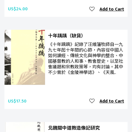
US$24.00
Add to Cart
十年踽踽（缺貨）
《十年踽踽》記錄了汪維藩牧師自一九
九七年起十年間的心跡，內容從中國人
如何讀經、傳統文化與神學的整合、中
國基督教的人和事、教會歷史，以至社
會議題和宗教政策等，均有討論。其中
不少曾於《金陵神學誌》、《天風..
US$17.50
Add to Cart
北魏關中道教造像記研究