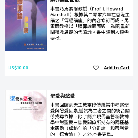
本書乃馬素爾教授（Prof. I. Howard
Marshall）根據其二零零六年在香港主
講之「傳經講座」的內容修訂而成。馬
素爾教授以「贖罪論面面觀」為題,重新
闡釋救恩觀的代贖論。書中談到人類需
要拯..
US$10.00
Add to Cart
聖愛與慾愛
本書回歸到天主教靈修傳統當中考察聖
愛與慾愛因素,嘗試為二者之間的統合關
係找尋依據。除了簡介現代基督新教神
學中對聖愛－慾愛關係所持有的兩種基
本觀點（虞格仁的「分離論」和蒂利希
的「統合論」）之外,本書更重..