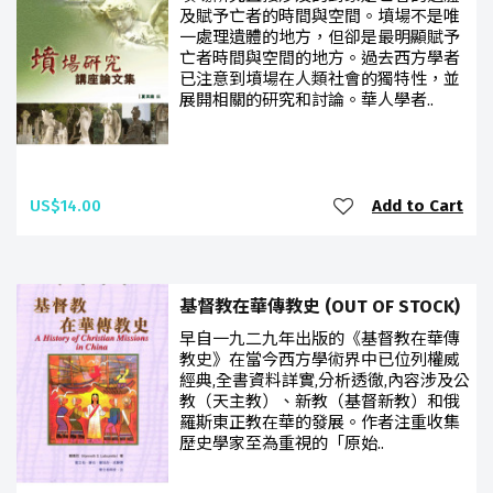
及賦予亡者的時間與空間。墳場不是唯
一處理遺體的地方，但卻是最明顯賦予
亡者時間與空間的地方。過去西方學者
已注意到墳場在人類社會的獨特性，並
展開相關的研究和討論。華人學者..
US$14.00
Add to Cart
基督教在華傳教史 (OUT OF STOCK)
早自一九二九年出版的《基督教在華傳
教史》在當今西方學術界中已位列權威
經典,全書資料詳實,分析透徹,內容涉及公
教（天主教）、新教（基督新教）和俄
羅斯東正教在華的發展。作者注重收集
歷史學家至為重視的「原始..