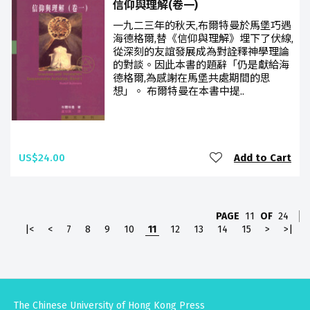
信仰與理解(卷一)
一九二三年的秋天,布爾特曼於馬堡巧遇
海德格爾,替《信仰與理解》埋下了伏線,
從深刻的友誼發展成為對詮釋神學理論
的對談。因此本書的題辭「仍是獻給海
德格爾,為感謝在馬堡共處期間的思
想」。 布爾特曼在本書中提..
US$24.00
Add to Cart
PAGE
11
OF
24
|<
<
7
8
9
10
11
12
13
14
15
>
>|
The Chinese University of Hong Kong Press