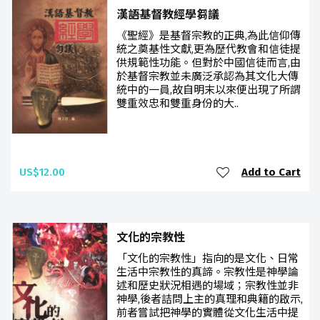
漢語基督教經學芻議
《聖經》是基督宗教的正典,為此信仰傳
統之奠基性文獻,更為歷代教會和信徒提
供規範性功能。但對於中國信徒而言,由
於基督宗教並未廣泛承認為其文化大傳
統中的一員,故自明末以來便出現了所謂
雙重效忠和雙重身份的大..
US$12.00
Add to Cart
文化的宗教性
「文化的宗教性」指向的是文化、日常
生活中宗教性的真諦。宗教性是神學論
述和歷史狀況相遇的場域；宗教性並非
神學,後者詰問上主的真理和典籍的啟示,
前者嘗試把神學的實體從文化生活中提