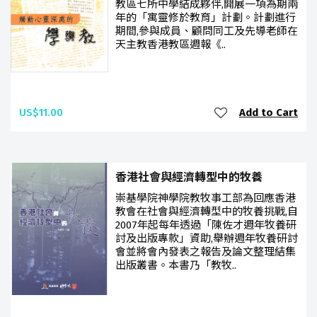
教區七所中學結成夥伴,開展一項為期兩
年的「寓靈修於教育」計劃。計劃進行
期間,參與成員、顧問同工及先導老師在
天主教香港教區週報《..
US$11.00
Add to Cart
香港社會與經濟轉型中的牧養
崇基學院神學院教牧事工部為回應香港
教會在社會與經濟轉型中的牧養挑戰,自
2007年起每年透過「陳佐才週年牧養研
討及出版專款」資助,舉辦週年牧養研討
會並將會內發表之報告及論文整理結集
出版叢書。本書乃「教牧..