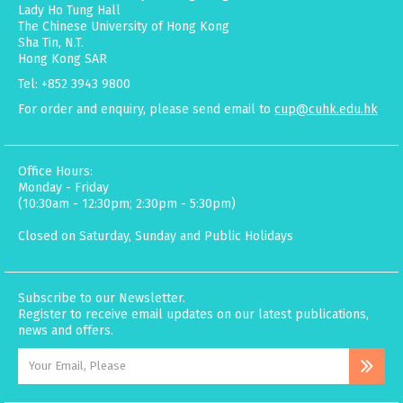
Lady Ho Tung Hall
The Chinese University of Hong Kong
Sha Tin, N.T.
Hong Kong SAR
Tel: +852 3943 9800
For order and enquiry, please send email to
cup@cuhk.edu.hk
Office Hours:
Monday - Friday
(10:30am - 12:30pm; 2:30pm - 5:30pm)
Closed on Saturday, Sunday and Public Holidays
Subscribe to our Newsletter.
Register to receive email updates on our latest publications,
news and offers.