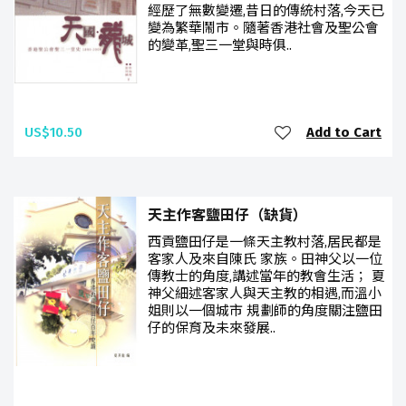
經歷了無數變遷,昔日的傳統村落,今天已
變為繁華鬧市。隨著香港社會及聖公會
的變革,聖三一堂與時俱..
US$10.50
Add to Cart
天主作客鹽田仔（缺貨）
西貢鹽田仔是一條天主教村落,居民都是
客家人及來自陳氏 家族。田神父以一位
傳教士的角度,講述當年的教會生活； 夏
神父細述客家人與天主教的相遇,而溫小
姐則以一個城市 規劃師的角度關注鹽田
仔的保育及未來發展..