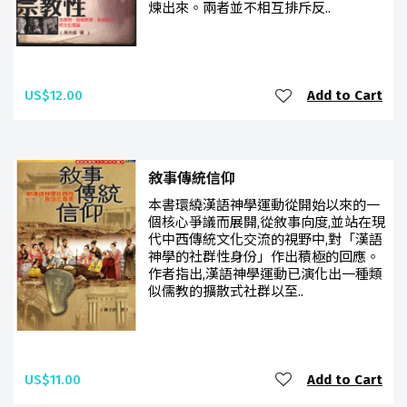
煉出來。兩者並不相互排斥反..
US$12.00
Add to Cart
敘事傳統信仰
本書環繞漢語神學運動從開始以來的一
個核心爭議而展開,從敘事向度,並站在現
代中西傳統文化交流的視野中,對「漢語
神學的社群性身份」作出積極的回應。
作者指出,漢語神學運動已演化出一種類
似儒教的擴散式社群以至..
US$11.00
Add to Cart