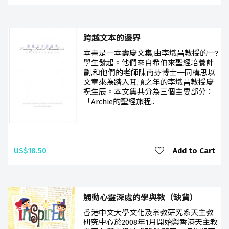
跨越文本的邊界
本書是一本壽慶文集,由李熾昌教授的一?
學生發起。他們來自希伯來聖經培養計
劃,和他們的老師陳南芬博士一同構思以
文章來為踏入耳順之年的李熾昌教授慶
祝生辰。本文集共分為三個主要部分：
「Archie的聖經旅程..
US$18.50
Add to Cart
觸動心靈深處的學與教（缺貨）
香港中文大學文化及宗教研究系天主教
研究中心於2008年1月開始與香港天主教