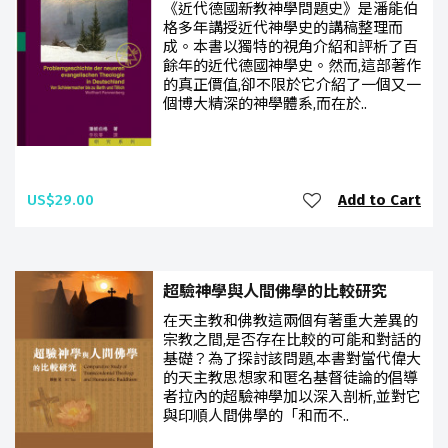
《近代德國新教神學問題史》是潘能伯
格多年講授近代神學史的講稿整理而
成。本書以獨特的視角介紹和評析了百
餘年的近代德國神學史。然而,這部著作
的真正價值,卻不限於它介紹了一個又一
個博大精深的神學體系,而在於..
US$29.00
Add to Cart
超驗神學與人間佛學的比較研究
在天主教和佛教這兩個有著重大差異的
宗教之間,是否存在比較的可能和對話的
基礎？為了探討該問題,本書對當代偉大
的天主教思想家和匿名基督徒論的倡導
者拉內的超驗神學加以深入剖析,並對它
與印順人間佛學的「和而不..