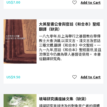
US$7.00
Add to Cart
大英聖書公會與官話《和合本》聖經
翻譯（缺貨）
一八九零年,在上海舉行之基督教在華傳
教士大會決議,以深文言、淺文言及官話
三種文體,翻譯《和合本》中文聖經。一
九一九年,官話《和合本》聖經面世,並且
流傳至今仍廣為華人基督徒使用。 本書
從翻譯研究角..
US$9.50
Add to Cart
墳場研究講座論文集（缺貨）
墳場研究直接涉及的對象是亡者的遺體