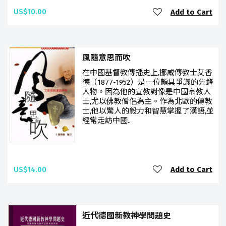
US$10.00
Add to Cart
風隨意思而吹
在中國基督教傳播史上,挪威傳教士艾香
德（1877-1952）是一位頗具爭議的先鋒
人物。因為他的宣教對像是中國宗教人
士,尤以佛教僧侶為主。作為北歐的傳教
士,他以驚人的毅力和智慧掌握了漢語,並
經常走訪中國..
US$14.00
Add to Cart
近代德國新教神學問題史