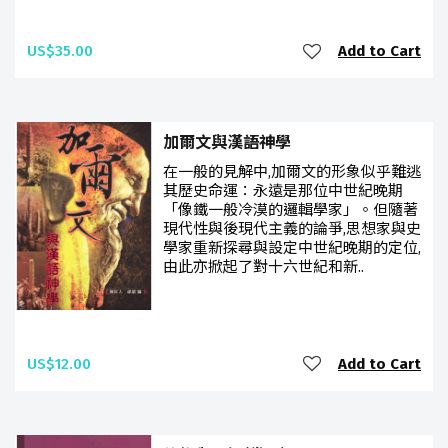
US$35.00
Add to Cart
加爾文與漢語神學
在一般的見解中,加爾文的形象似乎難逃
其歷史命運：永遠是那位中世紀晚期
「像鐵一般冷漠的邏輯學家」。但隨著
現代性與後現代主義的論爭,思想家與史
學家重新探尋與設定中世紀晚期的定位,
由此亦掀起了對十六世紀和新..
US$12.00
Add to Cart