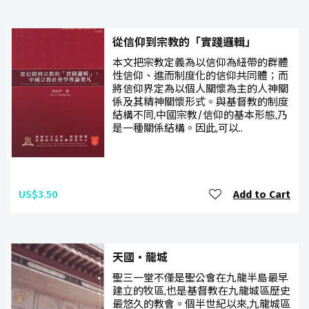
從信仰到宗教的「實踐邏輯」
本文把宗教定義為以信仰為紐帶的群體
性信仰、進而制度化的信仰共同體；而
將信仰界定為以個人關懷為主的人神關
係及其精神關懷形式。與基督教的制度
結構不同,中國宗教/信仰的基本形態,乃
是一種關係結構。因此,可以..
US$3.50
Add to Cart
天國‧龍城
聖三一堂不僅是聖公會在九龍半島最早
建立的牧區,也是基督教在九龍城區歷史
最悠久的教會。個半世紀以來,九龍城區