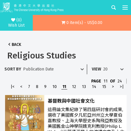
(0)
0 item(s) - US$0.00
Wish List
BACK
Religious Studies
SORT BY
VIEW
PAGE
11
OF
24
|<
<
7
8
9
10
11
12
13
14
15
>
>|
基督教與中國社會文化
這冊論文集紀錄了第四屆研討會的成果,
選收了美國賓夕凡尼亞州州立大學夏伯
嘉教授、上海大學歷史系陶飛亞教授及
美國舊金山神學院魏克利教授(Philip L.