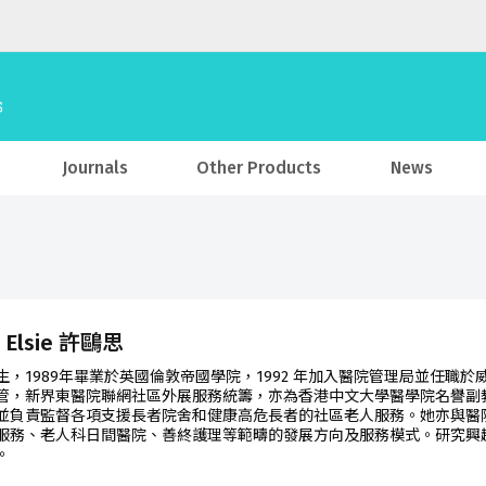
Journals
Other Products
News
I, Elsie 許鷗思
生，1989年畢業於英國倫敦帝國學院，1992 年加入醫院管理局並任職
管，新界東醫院聯網社區外展服務統籌，亦為香港中文大學醫學院名譽副
並負責監督各項支援長者院舍和健康高危長者的社區老人服務。她亦與醫
服務、老人科日間醫院、善終護理等範疇的發展方向及服務模式。研究興
。