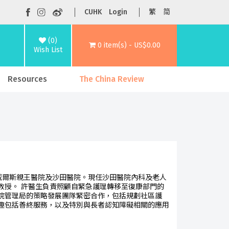
CUHK
Login
繁
简
(0)
0 item(s) - US$0.00
Wish List
Resources
The China Review
於威爾斯親王醫院及沙田醫院。現任沙田醫院內科及老人
教授。 許醫生負責照顧自緊急護理轉移至復康部門的
院管理局的策略發展團隊緊密合作，包括規劃社區護
趣包括善終服務，以及特別與長者認知障礙相關的應用