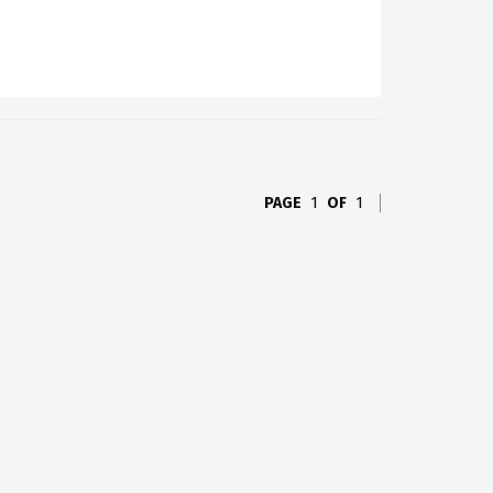
PAGE
1
OF
1