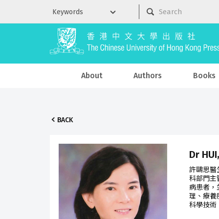
About
Authors
Books
BACK
Dr HU
許鷗思醫
科部門主
病患者，
理、療養
科學技術