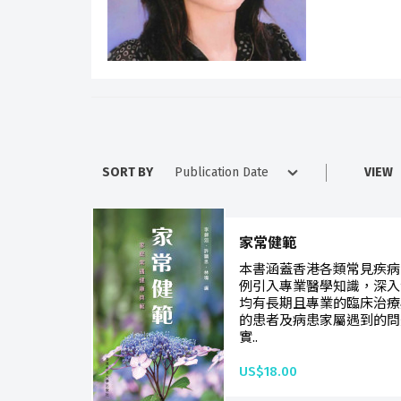
SORT BY
VIEW
家常健範
本書涵蓋香港各類常見疾病
例引入專業醫學知識，深入
均有長期且專業的臨床治療
的患者及病患家屬遇到的問
實..
US$18.00