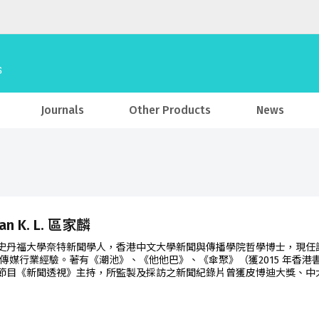
Journals
Other Products
News
lan K. L. 區家麟
史丹福大學奈特新聞學人，香港中文大學新聞與傳播學院哲學博士，現任
香港傳媒行業經驗。著有《潮池》、《他他巴》、《傘聚》（獲2015 年香
節目《新聞透視》主持，所監製及採訪之新聞紀錄片曾獲皮博迪大獎、中