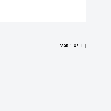
PAGE
1
OF
1