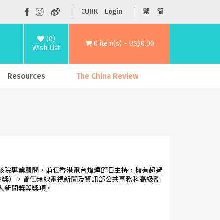
CUHK
Login
繁
简
(0)
0 item(s) - US$0.00
Wish List
Resources
The China Review
該院專業顧問，兼任香港電台烽煙節目主持，擁有超過
港書獎），曾任無線電視新聞及資訊部公共事務科高級監
大新聞獎等獎項。