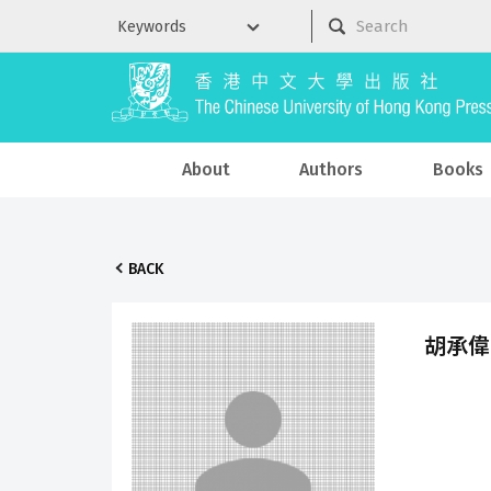
About
Authors
Books
BACK
胡承偉