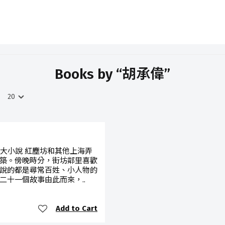
Books by “胡承偉”
十大小說 紅塵坊和其他上海弄
築。傍晚時分，街坊鄰里喜歡
說的都是尋常百姓、小人物的
二十一個故事由此而來，..
Add to Cart