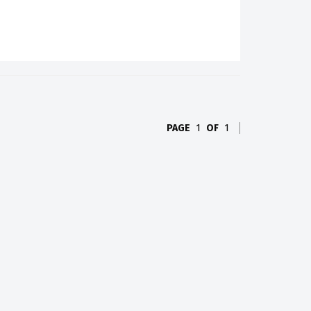
PAGE
1
OF
1