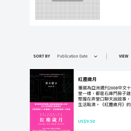
SORT BY
VIEW
紅塵歲月
獲選為亞洲週刋2008中文
堂一樣，都是石庫門房子建
聚攏在弄堂口聊天說故事，
生活點滴。《紅塵歲月》的
US$9.50