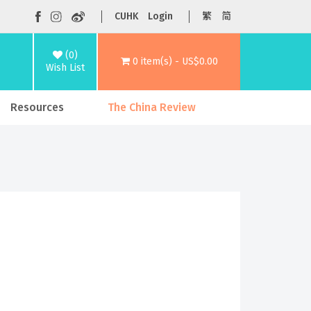
CUHK
Login
繁
简
(0)
0 item(s) - US$0.00
Wish List
Resources
The China Review