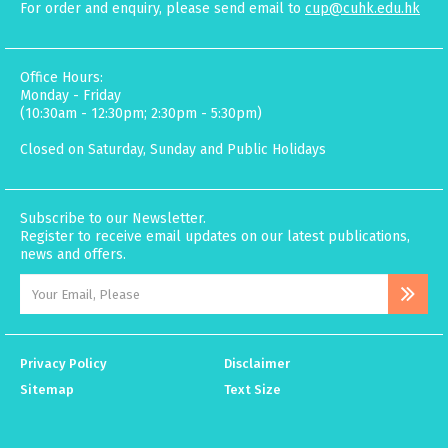
For order and enquiry, please send email to
cup@cuhk.edu.hk
Office Hours:
Monday - Friday
(10:30am - 12:30pm; 2:30pm - 5:30pm)
Closed on Saturday, Sunday and Public Holidays
Subscribe to our Newsletter.
Register to receive email updates on our latest publications,
news and offers.
Privacy Policy
Disclaimer
Sitemap
Text Size