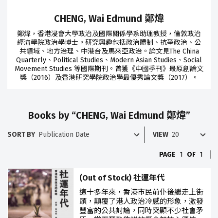
CHENG, Wai Edmund 鄭煒
鄭煒，香港浸會大學政治及國際關係學系助理教授，倫敦政治
經濟學院政治學博士。研究興趣包括政治體制、抗爭政治、公
共領域、地方治理、中港台及馬來亞政治。論文見The China
Quarterly、Political Studies、Modern Asian Studies、Social
Movement Studies 等國際期刊。曾獲《中國季刊》最原創論文
獎（2016）及香港研究學院政治學最優秀論文獎（2017）。
Books by “CHENG, Wai Edmund 鄭煒”
SORT BY
VIEW
PAGE
1
OF
1
(Out of Stock) 社運年代
這十多年來，香港市民前仆後繼走上街
頭，顛覆了港人政治冷感的形象，激發
豐富的公共討論，同時突顯不少社會矛