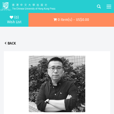
(0)
0 item(s) - US$0.00
Wish List
BACK