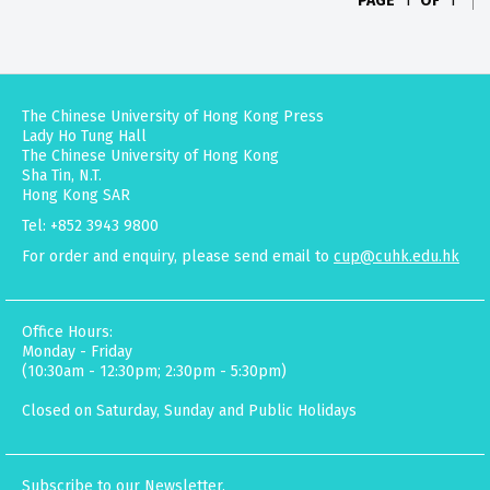
PAGE
1
OF
1
The Chinese University of Hong Kong Press
Lady Ho Tung Hall
The Chinese University of Hong Kong
Sha Tin, N.T.
Hong Kong SAR
Tel: +852 3943 9800
For order and enquiry, please send email to
cup@cuhk.edu.hk
Office Hours:
Monday - Friday
(10:30am - 12:30pm; 2:30pm - 5:30pm)
Closed on Saturday, Sunday and Public Holidays
Subscribe to our Newsletter.