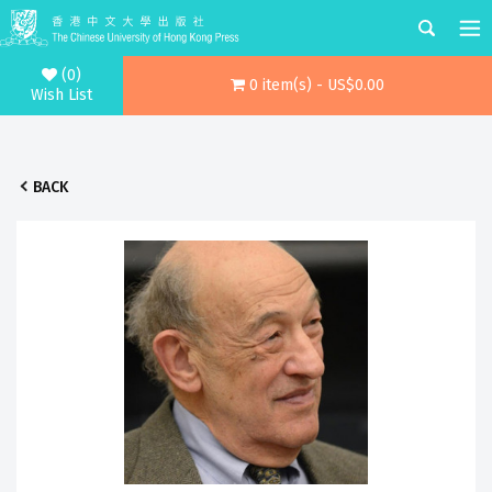
(0)
0 item(s) - US$0.00
Wish List
BACK