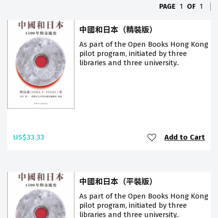
PAGE
1
OF
1
中國和日本（精裝版）
As part of the Open Books Hong Kong
pilot program, initiated by three
libraries and three university..
US$33.33
Add to Cart
中國和日本（平裝版）
As part of the Open Books Hong Kong
pilot program, initiated by three
libraries and three university..