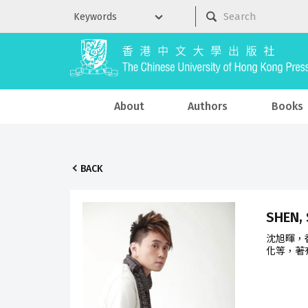
About
Authors
Books
BACK
SHEN,
沈旭暉，
化等，著