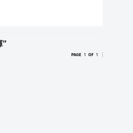
暉”
PAGE
1
OF
1