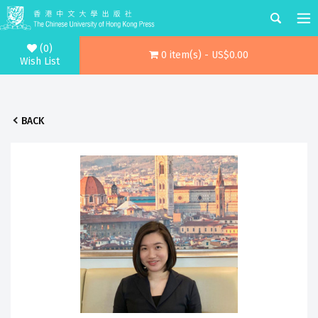
(0)
0 item(s) - US$0.00
Wish List
BACK