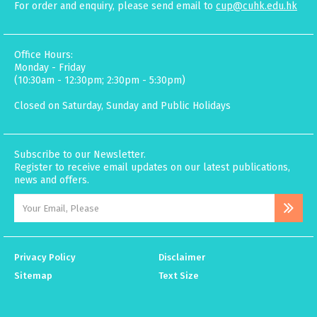
For order and enquiry, please send email to
cup@cuhk.edu.hk
Office Hours:
Monday - Friday
(10:30am - 12:30pm; 2:30pm - 5:30pm)
Closed on Saturday, Sunday and Public Holidays
Subscribe to our Newsletter.
Register to receive email updates on our latest publications,
news and offers.
Privacy Policy
Disclaimer
Sitemap
Text Size