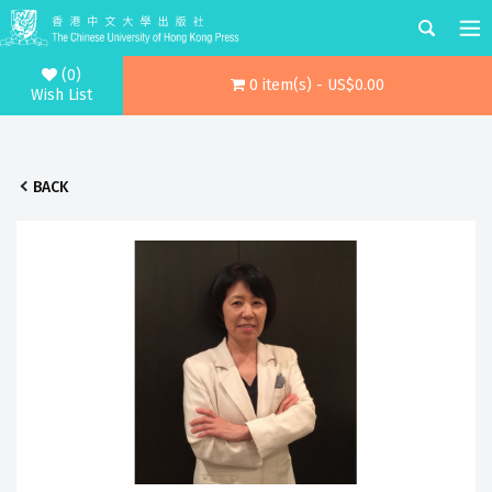
(0)
0 item(s) - US$0.00
Wish List
BACK